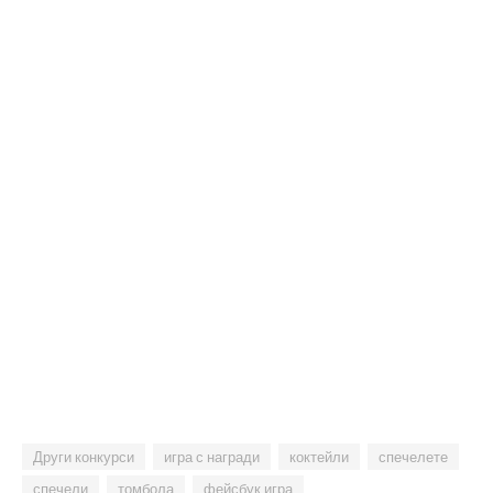
Други конкурси
игра с награди
коктейли
спечелете
спечели
томбола
фейсбук игра