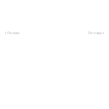
По-нова
По-стара