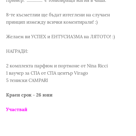
Пример: "............." е тонизираща магия в чаша.
8-те късметлии ще бъдат изтеглени на случаен
принцип измежду всички коментирали! :)
Желаем ви УСПЕХ и ЕНТУСИАЗМА на ЛЯТОТО! :)
НАГРАДИ:
2 комплекта парфюм и портмоне от Nina Ricci
1 ваучер за СПА от СПА център Virago
5 тениски CAMPARI
Краен срок - 26 юни
Участвай