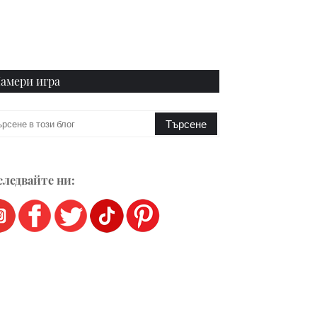
амери игра
ледвайте ни: