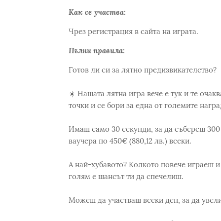
Как се участва:
Чрез регистрация в сайта на играта.
Пълни правила:
Готов ли си за лятно предизвикателство?
☀️ Нашата лятна игра вече е тук и те оча
точки и се бори за една от големите награ
Имаш само 30 секунди, за да събереш 300
ваучера по 450€ (880,12 лв.) всеки.
А най-хубавото? Колкото повече играеш и
голям е шансът ти да спечелиш.
Можеш да участваш всеки ден, за да увел