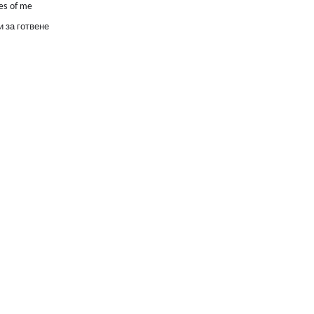
es of me
 за готвене