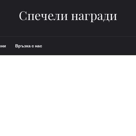
Спечели награди
ини
Връзка с нас