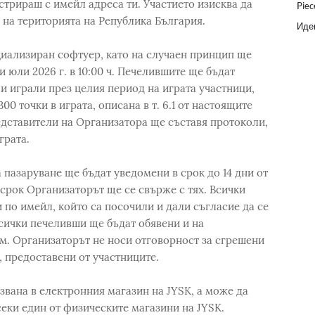
истрираш с имейл адреса ти. Участието изисква да
Piec
на територията на Република България.
Идеи
циализиран софтуер, като на случаен принцип ще
 юли 2026 г. в 10:00 ч. Печелившите ще бъдат
и играли през целия период на играта участници,
00 точки в играта, описана в т. 6.1 от настоящите
едставители на Организатора ще съставя протоколи,
грата.
 пазаруване ще бъдат уведомени в срок до 14 дни от
о срок Организаторът ще се свърже с тях. Всички
по имейл, който са посочили и дали съгласие да се
Всички печеливши ще бъдат обявени и на
им. Организаторът не носи отговорност за сгрешени
, предоставени от участниците.
звана в електронния магазин на JYSK, а може да
секи един от физическите магазини на JYSK.