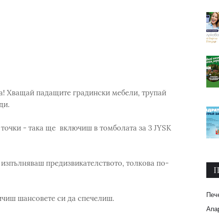
ква! Хващай падащите градински мебели, трупай
ди.
 точки - така ще включиш в томболата за 3 JYSK
 изпълняваш предизвикателството, толкова по-
П
Печ
ичиш шансовете си да спечелиш.
Апар