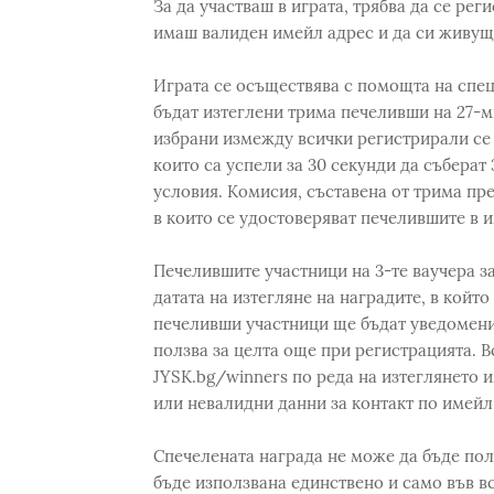
За да участваш в играта, трябва да се рег
имаш валиден имейл адрес и да си живущ 
Играта се осъществява с помощта на спе
бъдат изтеглени трима печеливши на 27-ми
избрани измежду всички регистрирали се 
които са успели за 30 секунди да съберат 3
условия. Комисия, съставена от трима пр
в които се удостоверяват печелившите в и
Печелившите участници на 3-те ваучера за
датата на изтегляне на наградите, в койт
печеливши участници ще бъдат уведомени 
ползва за целта още при регистрацията. 
JYSK.bg/winners по реда на изтеглянето 
или невалидни данни за контакт по имейл
Спечелената награда не може да бъде пол
бъде използвана единствено и само във в