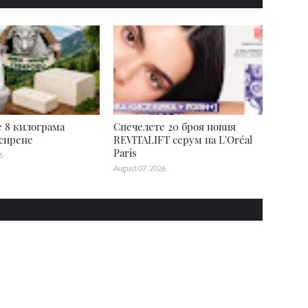
 8 килограма
Спечелете 20 броя новия
сирене
REVITALIFT серум на L'Oréal
Paris
6
August 07, 2026