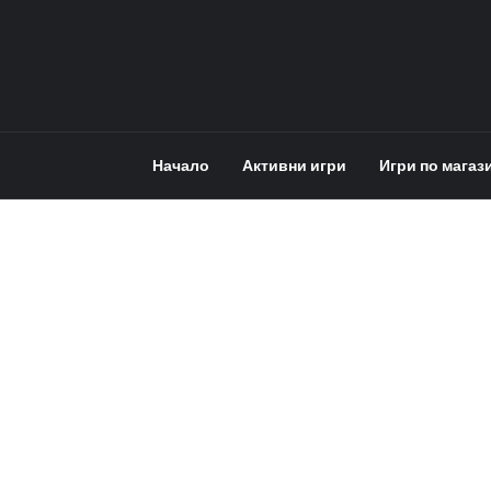
Начало
Активни игри
Игри по магаз