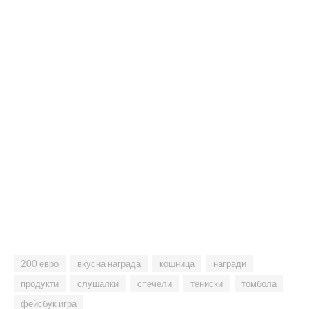
200 евро
вкусна награда
кошница
награди
продукти
слушалки
спечели
тениски
томбола
фейсбук игра