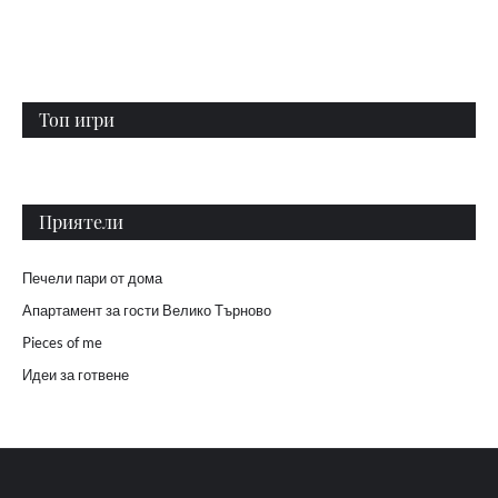
Топ игри
Приятели
Печели пари от дома
Апартамент за гости Велико Търново
Pieces of me
Идеи за готвене