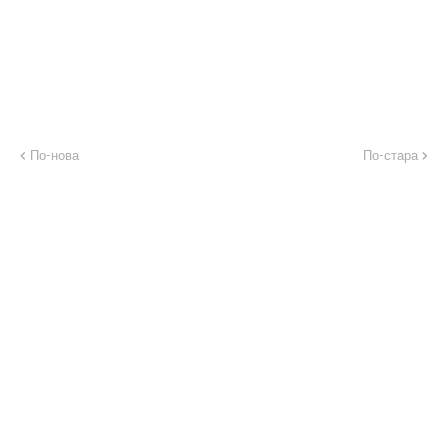
По-нова
По-стара