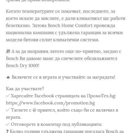
Когато температурите се покачват, последното, за
което искате да мислите, е дали климатикът ще работи
безотказно. Затова Bosch Home Comfort провежда
национална кампания с удължена гаранция за всички
модели битови сплит климатични системи.
🎁 А за да направим лятото още по-приятно, заедно с
Bosch Ви даваме шанс да спечелите обезвлажнител
Bosch Dry 1000!
🔥 Включете се в играта и участвайте за наградата!
Как да участвате?
✅ Харесайте Facebook страницата на ПромоТех.bg:
https://www.facebook.com/promotion.bg
✅ Тагнете с @ приятел, който също би се включил в
играта.
✅ Отговорете в коментар под публикацията:
❓ Колко години удължена гаранция предлага Bosch за