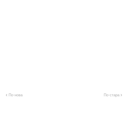
По-нова
По-стара