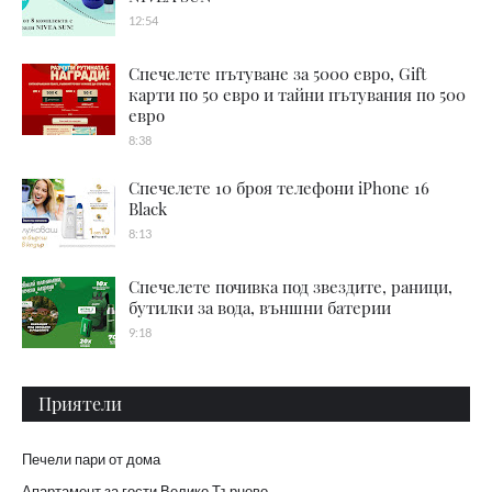
12:54
Спечелете пътуване за 5000 евро, Gift
карти по 50 евро и тайни пътувания по 500
евро
8:38
Спечелете 10 броя телефони iPhone 16
Black
8:13
Спечелете почивка под звездите, раници,
бутилки за вода, външни батерии
9:18
Приятели
Печели пари от дома
Апартамент за гости Велико Търново