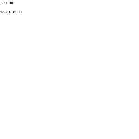
es of me
 за готвене