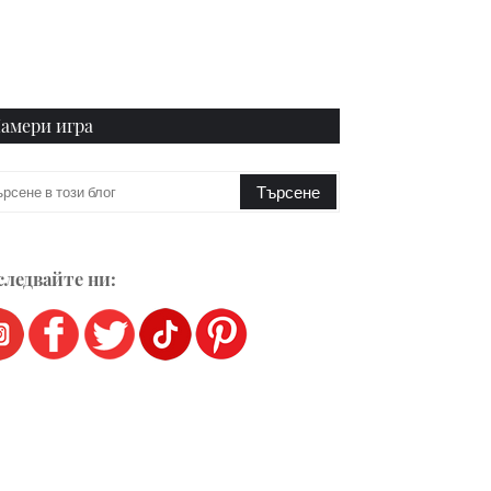
амери игра
ледвайте ни: