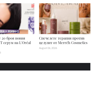
 20 броя новия
Спечелете терапия против
T серум на L'Oréal
целулит от Merréh Cosmetics
August 06, 2026
6