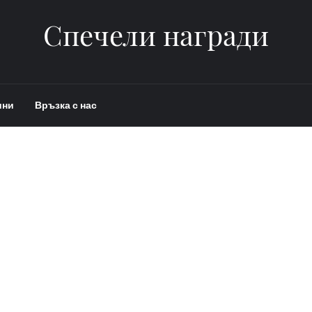
Спечели награди
ини
Връзка с нас