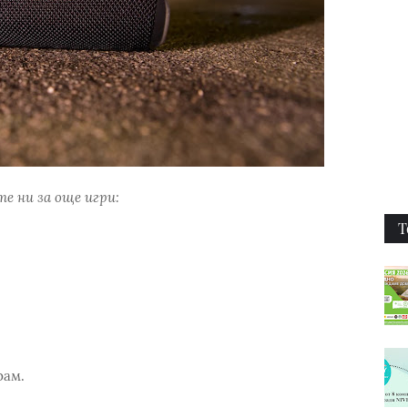
е ни за още игри:
Т
рам.