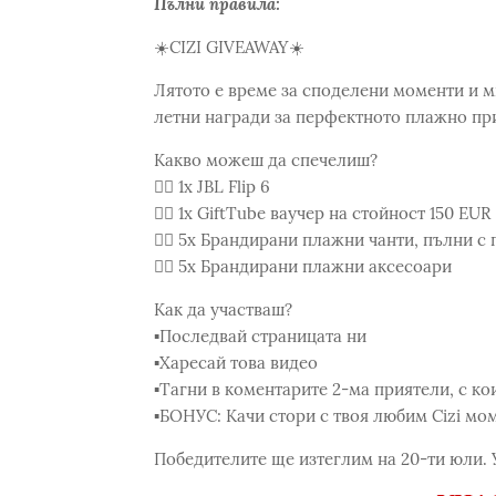
Пълни правила:
☀️CIZI GIVEAWAY☀️
Лятото е време за споделени моменти и мн
летни награди за перфектното плажно при
Какво можеш да спечелиш?
👉🏻 1x JBL Flip 6
👉🏻 1x GiftTube ваучер на стойност 150 EUR
👉🏻 5x Брандирани плажни чанти, пълни с 
👉🏻 5x Брандирани плажни аксесоари
Как да участваш?
▪️Последвай страницата ни
▪️Харесай това видео
▪️Тагни в коментарите 2-ма приятели, с к
▪️БОНУС: Качи стори с твоя любим Сizi мом
Победителите ще изтеглим на 20-ти юли. У