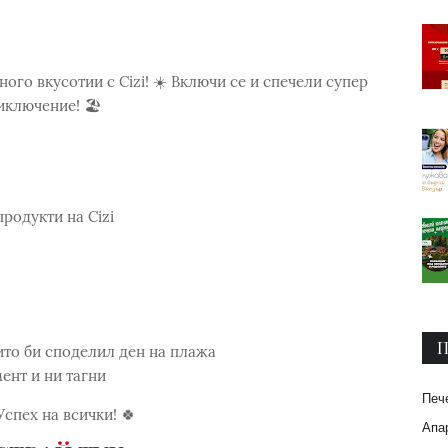
ого вкусотии с Cizi! ☀️ Включи се и спечели супер
ключение! 🏖️
продукти на Сizi
П
оито би споделил ден на плажа
ент и ни тагни
Печ
спех на всички! 🍀
Апар