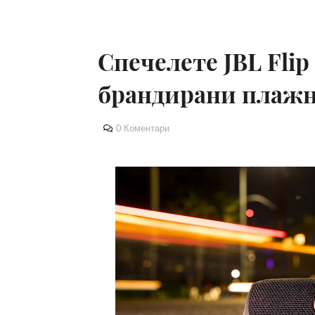
Спечелете JBL Flip 
брандирани плажн
0 Коментари