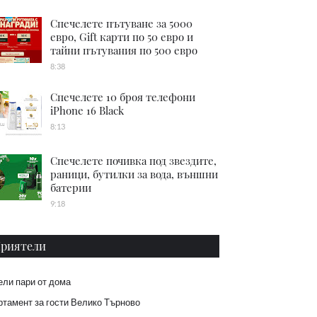
Спечелете пътуване за 5000
евро, Gift карти по 50 евро и
тайни пътувания по 500 евро
8:38
Спечелете 10 броя телефони
iPhone 16 Black
8:13
Спечелете почивка под звездите,
раници, бутилки за вода, външни
батерии
9:18
риятели
ели пари от дома
тамент за гости Велико Търново