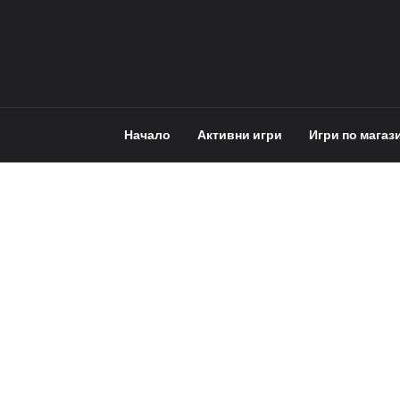
Начало
Активни игри
Игри по магаз