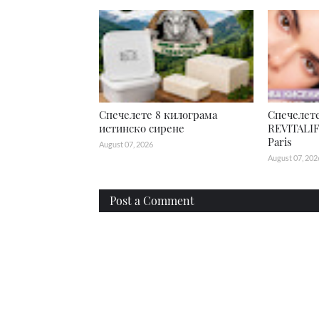
Спечелете 8 килограма
Спечелете
истинско сирене
REVITALIF
Paris
August 07, 2026
August 07, 202
Post a Comment