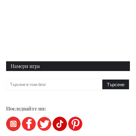
Намери игра
Последвайте ни: