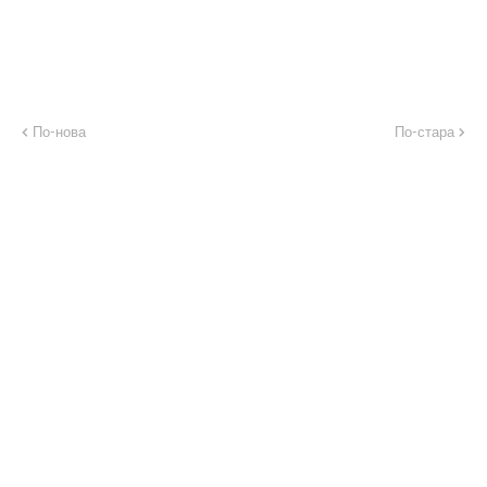
По-нова
По-стара