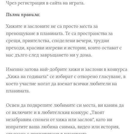
Чрез регистрация в сайта на играта.
Пълни правила:
Хижите и заслоните не са просто места за
пренощуване в планината. Те са пространства за
срещи, приятелства, споделени вечери, трудни
преходи, красиви изгреви и истории, които остават с
нас дълго след завръщането ни у дома.
Именно затова най-добрите хижи и заслони в конкурса
„Хижа на годината“ се избират с отворено гласуване, в
което участие могат да вземат всички любители на
планината.
Освен да подкрепите любимите си места, ви каним да
се включите и в любителския конкурс „Твоят
незабравим спомен от хижа или заслон“, като ни
изпратите ваша любима снимка, видео или история,
свързана с преживяване в планината.