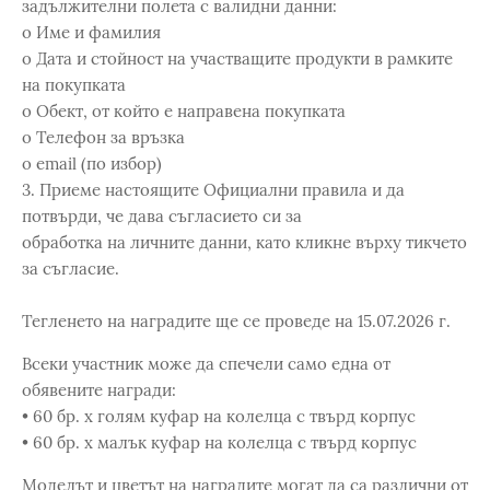
задължителни полета с валидни данни:
o Име и фамилия
o Дата и стойност на участващите продукти в рамките
на покупката
o Обект, от който е направена покупката
o Телефон за връзка
o email (по избор)
3. Приеме настоящите Официални правила и да
потвърди, че дава съгласието си за
обработка на личните данни, като кликне върху тикчето
за съгласие.
Тегленето на наградите ще се проведе на 15.07.2026 г.
Всеки участник може да спечели само една от
обявените награди:
• 60 бр. x голям куфар на колелца с твърд корпус
• 60 бр. х малък куфар на колелца с твърд корпус
Моделът и цветът на наградите могат да са различни от