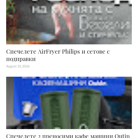
Спечелете AirFryer Philips и сетове с
подправки
August 10, 2026
Спечелете 2 преносими кафе машини Outin