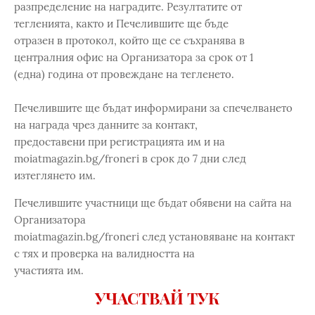
разпределение на наградите. Резултатите от
тегленията, както и Печелившите ще бъде
отразен в протокол, който ще се съхранява в
централния офис на Организатора за срок от 1
(една) година от провеждане на тегленето.
Печелившите ще бъдат информирани за спечелването
на награда чрез данните за контакт,
предоставени при регистрацията им и на
moiatmagazin.bg/froneri в срок до 7 дни след
изтеглянето им.
Печелившите участници ще бъдат обявени на сайта на
Организатора
moiatmagazin.bg/froneri след установяване на контакт
с тях и проверка на валидността на
участията им.
УЧАСТВАЙ ТУК