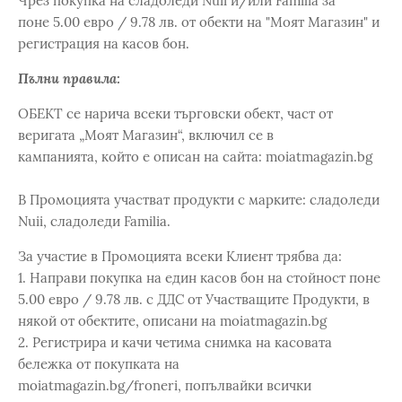
Чрез покупка на сладоледи Nuii и/или Familia за
поне 5.00 евро / 9.78 лв. от обекти на "Моят Магазин" и
регистрация на касов бон.
Пълни правила:
ОБЕКТ се нарича всеки търговски обект, част от
веригата „Моят Магазин“, включил се в
кампанията, който е описан на сайта: moiatmagazin.bg
В Промоцията участват продукти с марките: сладоледи
Nuii, сладоледи Familia.
За участие в Промоцията всеки Клиент трябва да:
1. Направи покупка на един касов бон на стойност поне
5.00 евро / 9.78 лв. с ДДС от Участващите Продукти, в
някой от обектите, описани на moiatmagazin.bg
2. Регистрира и качи четима снимка на касовата
бележка от покупката на
moiatmagazin.bg/froneri, попълвайки всички