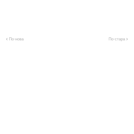
По-нова
По-стара