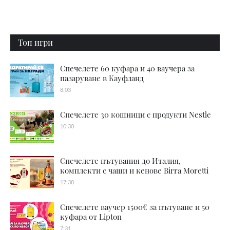
Топ игри
Спечелете 60 куфара и 40 ваучера за
пазаруване в Кауфланд
8:03
Спечелете 30 кошници с продукти Nestle
10:30
Спечелете пътувания до Италия,
комплекти с чаши и кенове Birra Moretti
17:38
Спечелете ваучер 1500€ за пътуване и 50
куфара от Lipton
7:31