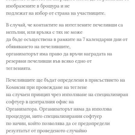
изобразените в брошура и не
подлежат на избор от страна на участниците.
В случай, че контактите на изтеглените печеливши са
непълни, или връзка с тях не може
да бъде осъществена в рамките на 7 календарни дни от
обявяването на печелившите,
организаторът има право да връчи наградата на
резервни печеливши във всяко едно от
тегленията.
Печелившите ще бъдат определени в присъствието на
Комисия при провеждане на теглене
на случаен принцип чрез използване на специализиран
софтуер в централния офис на
Организатора. Организаторът няма да използва
процедури, нито специализирания софтуер
по начин, който позволява да се предопредели
резултатът от проведеното случайно