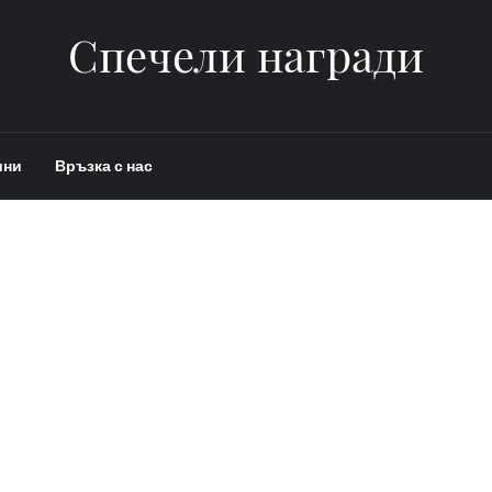
Спечели награди
ини
Връзка с нас