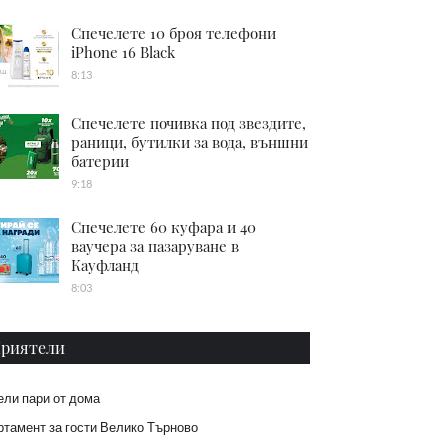
Спечелете 10 броя телефони
iPhone 16 Black
8:13
Спечелете почивка под звездите,
раници, бутилки за вода, външни
батерии
9:18
Спечелете 60 куфара и 40
ваучера за пазаруване в
Кауфланд
8:03
риятели
ели пари от дома
тамент за гости Велико Търново