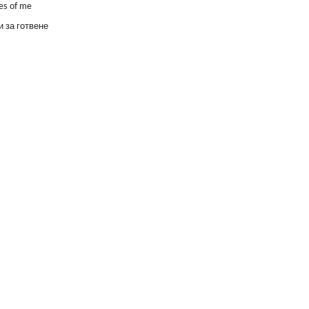
es of me
 за готвене