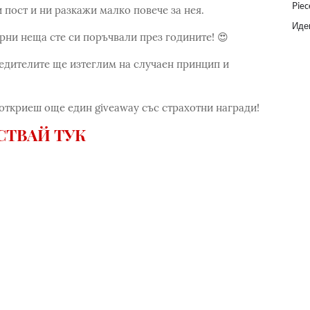
Piec
и пост и ни разкажи малко повече за нея.
Идеи
ни неща сте си поръчвали през годините! 😍
обедителите ще изтеглим на случаен принцип и
 откриеш още един giveaway със страхотни награди!
СТВАЙ ТУК