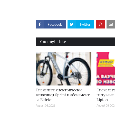
Facebook
Twitter
You might like
Спечелете електрически
Спечелете
велосипед Sprint и абонамент
пътуване 
за Eldrive
Lipton
August 08, 2026
August 08, 202