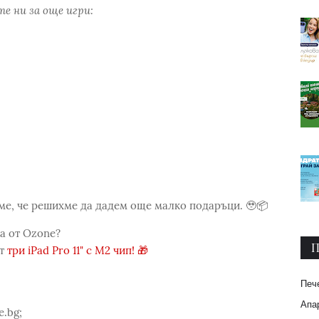
е ни за още игри:
ахме, че решихме да дадем още малко подаръци. 🥹📦
ка от Ozone?
П
от
три iPad Pro 11" с M2 чип! 🎁
Печ
Апар
.bg;