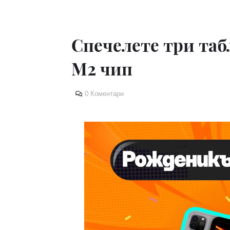
Спечелете три табле
M2 чип
0 Коментари