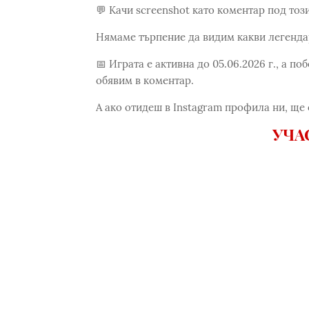
💬 Качи screenshot като коментар под тоз
Нямаме търпение да видим какви легендар
📅 Играта е активна до 05.06.2026 г., а п
обявим в коментар.
А ако отидеш в Instagram профила ни, ще
УЧА