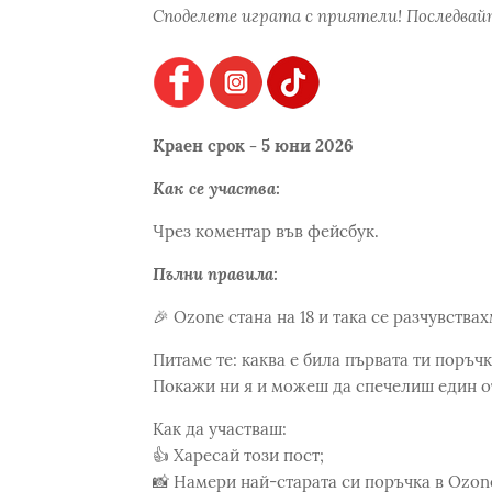
Споделете играта с приятели! Последвайт
Краен срок - 5 юни 2026
Как се участва:
Чрез коментар във фейсбук.
Пълни правила:
🎉 Ozone стана на 18 и така се разчувств
Питаме те: каква е била първата ти поръч
Покажи ни я и можеш да спечелиш един 
Как да участваш:
👍 Харесай този пост;
📸 Намери най-старата си поръчка в Ozone