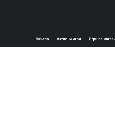
Начало
Активни игри
Игри по магаз