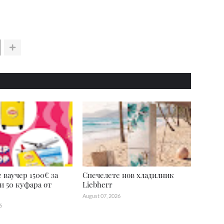
 ваучер 1500€ за
Спечелете нов хладилник
и 50 куфара от
Liebherr
August 07, 2026
6