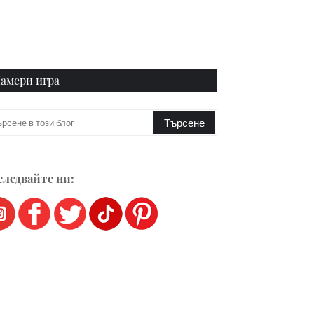
амери игра
ледвайте ни: