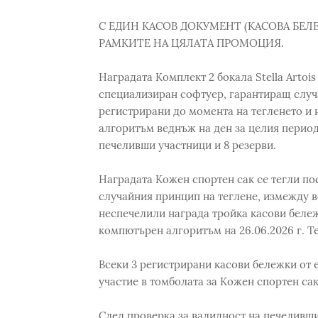
С ЕДИН КАСОВ ДОКУМЕНТ (КАСОВА БЕЛ
РАМКИТЕ НА ЦЯЛАТА ПРОМОЦИЯ.
Наградата Комплект 2 бокала Stella Artoi
специализиран софтуер, гарантиращ случ
регистрирани до момента на тегленето и
алгоритъм веднъж на ден за целия период
печеливши участници и 8 резерви.
Наградата Кожен спортен сак се тегли п
случайния принцип на теглене, измежду в
неспечелили награда тройка касови беле
компютърен алгоритъм на 26.06.2026 г. Те
Всеки 3 регистрирани касови бележки от 
участие в томболата за Кожен спортен сак
След проверка за валидност на печеливши