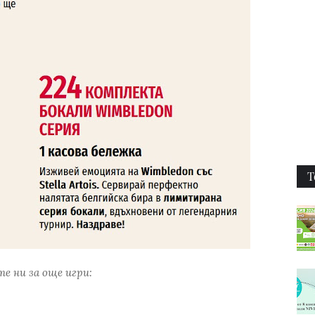
Т
е ни за още игри: