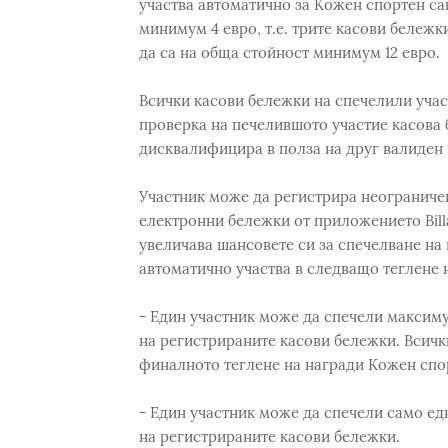
участва автоматично за Кожен спортен сак
минимум 4 евро, т.е. трите касови бележки
да са на обща стойност минимум 12 евро.
Всички касови бележки на спечелили учас
проверка на печелившото участие касова 
дисквалифицира в полза на друг валиден 
Участник може да регистрира неограниче
електронни бележки от приложението Billa
увеличава шансовете си за спечелване на
автоматично участва в следващо теглене н
- Един участник може да спечели максиму
на регистрираните касови бележки. Всичк
финалното теглене на награди Кожен спор
- Един участник може да спечели само ед
на регистрираните касови бележки.