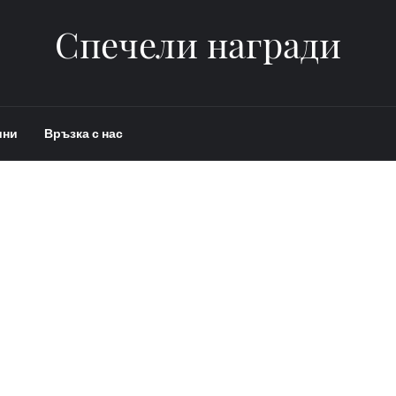
Спечели награди
ини
Връзка с нас