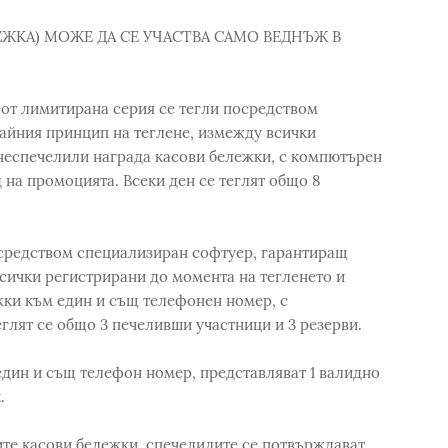
ЕЖКА) МОЖЕ ДА СЕ УЧАСТВА САМО ВЕДНЪЖ В
s от лимитирана серия се тегли посредством
айния принцип на теглене, измежду всички
 неспечелили награда касови бележки, с компютърен
 на промоцията. Всеки ден се теглят общо 8
осредством специализиран софтуер, гарантиращ
сички регистрирани до момента на тегленето и
жки към един и същ телефонен номер, с
глят се общо 3 печеливши участници и 3 резерви.
един и същ телефон номер, представляват 1 валидно
.
те касови бележки, спечелилите се потвърждават