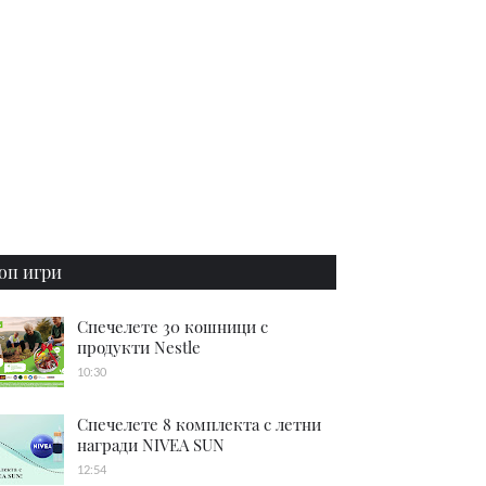
оп игри
Спечелете 30 кошници с
продукти Nestle
10:30
Спечелете 8 комплекта с летни
награди NIVEA SUN
12:54