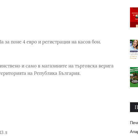
lla за поне 4 евро и регистрация на касов бон.
нствено и само в магазините на търговска верига
ериторията на Република България.
П
Печ
Апар
3 л