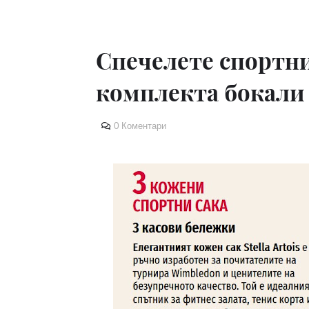
Спечелете спортни
комплекта бокали S
0 Коментари