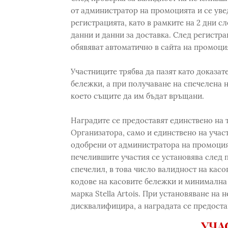
от администратор на промоцията и се уве
регистрацията, като в рамките на 2 дни 
данни и данни за доставка. След регистра
обявяват автоматично в сайта на промоция
Участниците трябва да пазят като доказат
бележки, а при получаване на спечелена 
което същите да им бъдат връщани.
Наградите се предоставят единствено на т
Организатора, само и единствено на учас
одобрени от администратора на промоцият
печелившите участия се установява след п
спечелил, в това число валидност на касо
кодове на касовите бележки и минимална 
марка Stella Artois. При установяване на 
дисквалифицира, а наградата се предостав
УЧА