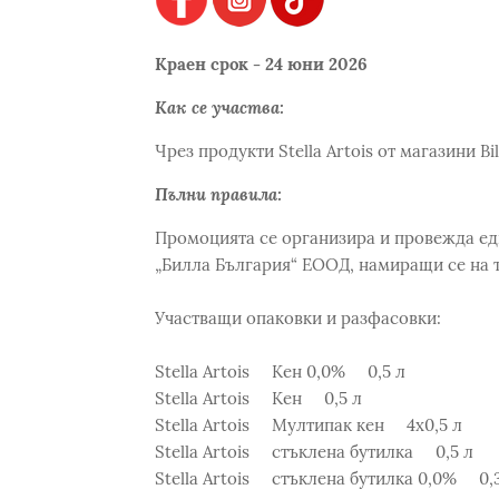
Краен срок - 24 юни 2026
Как се участва:
Чрез продукти Stella Artois от магазини Bi
Пълни правила:
Промоцията се организира и провежда еди
„Билла България“ ЕООД, намиращи се на т
Участващи опаковки и разфасовки:
Stella Artois Кен 0,0% 0,5 л
Stella Artois Кен 0,5 л
Stella Artois Мултипак кен 4х0,5 л
Stella Artois стъклена бутилка 0,5 л
Stella Artois стъклена бутилка 0,0% 0,3