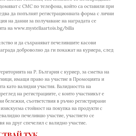
домяват с СМС по телефона, който са оставили при
следва да попълнят регистрационната форма с лични
ция на данни за получаване на наградата се
та на www.mystellaartois.bg/billa
елство и да съхраняват печелившите касови
награда доброволно да ги покажат на куриера, след
ериторията на Р. България с куриер, за сметка на
тници, имащи право на участие в Промоцията и
а като валидни участия. Валидността на
реглед на регистрациите, с които участникът е
ви бележки, съответствия в ръчно регистрирани
изискуема стойност на покупка на продукти с
невалидно печелившо участие, участието се
я на друг спечелил с валидно участие.
СТВАЙ ТУК