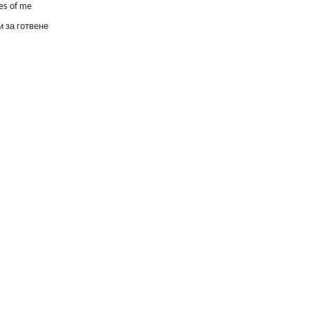
es of me
 за готвене