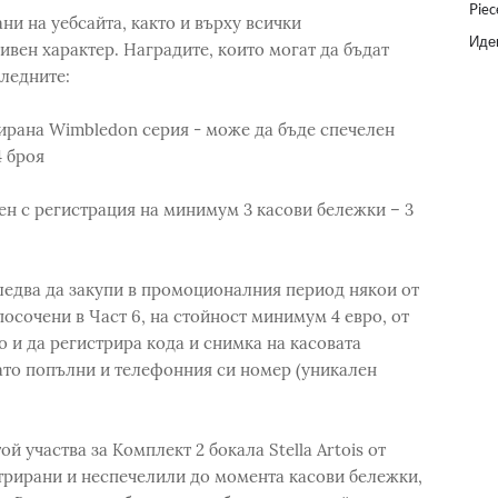
Piec
и на уебсайта, както и върху всички
Идеи
вен характер. Наградите, които могат да бъдат
следните:
итирана Wimbledon серия - може да бъде спечелен
4 броя
ен с регистрация на минимум 3 касови бележки – 3
следва да закупи в промоционалния период някои от
 посочени в Част 6, на стойност минимум 4 евро, от
о и да регистрира кода и снимка на касовата
 като попълни и телефонния си номер (уникален
й участва за Комплект 2 бокала Stella Artois от
стрирани и неспечелили до момента касови бележки,