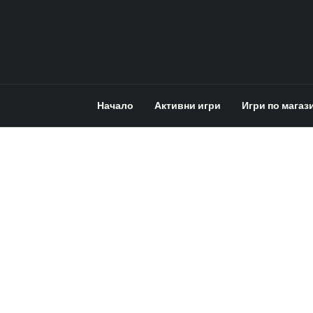
Начало
Активни игри
Игри по магаз