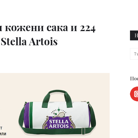
 кожени сака и 224
Н
tella Artois
Пос