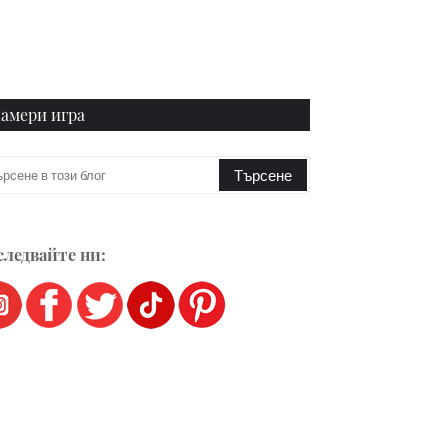
амери игра
ледвайте ни: