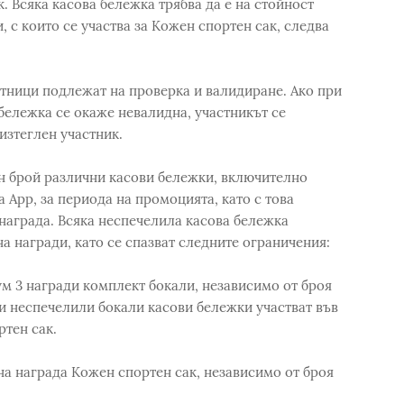
. Всяка касова бележка трябва да е на стойност
, с които се участва за Кожен спортен сак, следва
тници подлежат на проверка и валидиране. Ако при
бележка се окаже невалидна, участникът се
изтеглен участник.
н брой различни касови бележки, включително
 App, за периода на промоцията, като с това
 награда. Всяка неспечелила касова бележка
а награди, като се спазват следните ограничения:
м 3 награди комплект бокали, независимо от броя
и неспечелили бокали касови бележки участват във
тен сак.
на награда Кожен спортен сак, независимо от броя