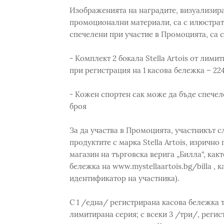
Изображенията на наградите, визуализиран
промоционални материали, са с илюстрати
спечелени при участие в Промоцията, са 
- Комплект 2 бокала Stella Artois от лим
при регистрация на 1 касова бележка – 22
- Кожен спортен сак може да бъде спечел
броя
За да участва в Промоцията, участникът 
продуктите с марка Stella Artois, изрично
магазин на търговска верига „Билла“, какт
бележка на www.mystellaartois.bg/billa ,
идентификатор на участника).
С 1 /една/ регистрирана касова бележка то
лимитирана серия; с всеки 3 /три/, реги