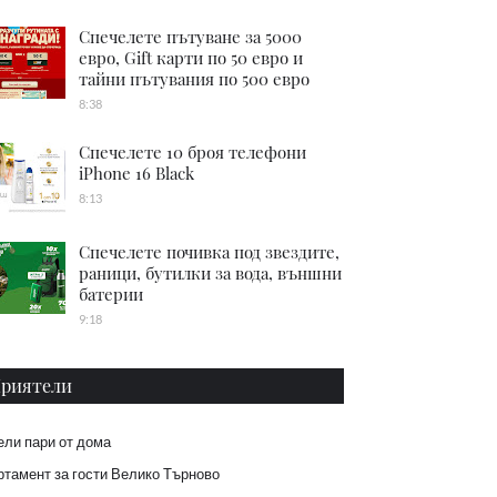
Спечелете пътуване за 5000
евро, Gift карти по 50 евро и
тайни пътувания по 500 евро
8:38
Спечелете 10 броя телефони
iPhone 16 Black
8:13
Спечелете почивка под звездите,
раници, бутилки за вода, външни
батерии
9:18
риятели
ели пари от дома
тамент за гости Велико Търново