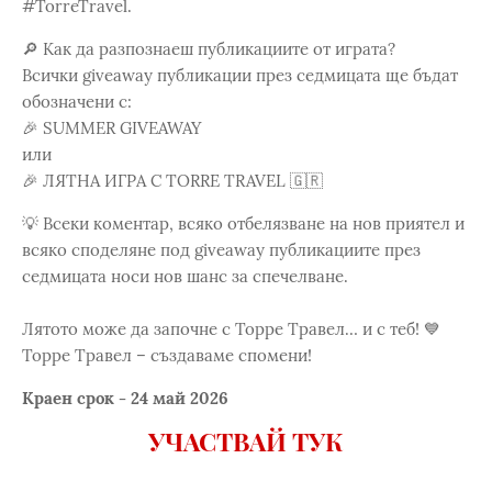
#TorreTravel.
🔎 Как да разпознаеш публикациите от играта?
Всички giveaway публикации през седмицата ще бъдат
обозначени с:
🎉 SUMMER GIVEAWAY
или
🎉 ЛЯТНА ИГРА С TORRE TRAVEL 🇬🇷
💡 Всеки коментар, всяко отбелязване на нов приятел и
всяко споделяне под giveaway публикациите през
седмицата носи нов шанс за спечелване.
Лятото може да започне с Торре Травел… и с теб! 💙
Торре Травел – създаваме спомени!
Краен срок - 24 май 2026
УЧАСТВАЙ ТУК