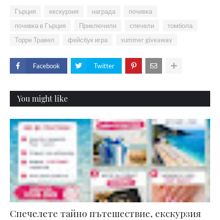
Гърция
екскурзия
награда
почивка
почивка в Гърция
Приключили
спечели
томбола
Торре Травел
фейсбук игра
summer giveaway
Facebook
Twitter
You might like
Спечелете тайно пътешествие, екскурзия