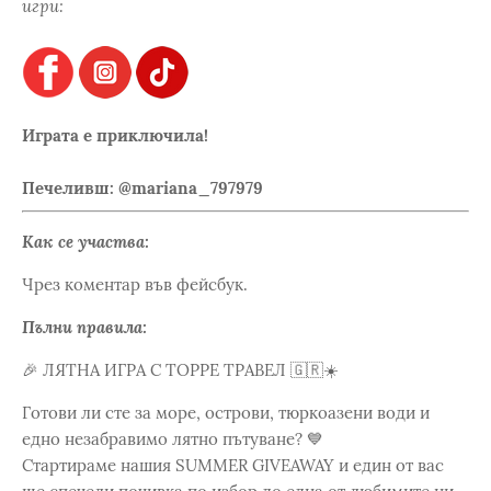
игри:
Играта е приключила!
Печеливш: @mariana_797979
Как се участва:
Чрез коментар във фейсбук.
Пълни правила:
🎉 ЛЯТНА ИГРА С ТОРРЕ ТРАВЕЛ 🇬🇷☀️
Готови ли сте за море, острови, тюркоазени води и
едно незабравимо лятно пътуване? 💙
Стартираме нашия SUMMER GIVEAWAY и един от вас