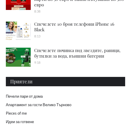
евро
8:38
Спечелете 10 броя телефони iPhone 16
Black
8:13
Спечелете почивка под звездите, раници,
бутилки за вода, външни батерии
9:18
Приятели
Печели пари от дома
Апартамент за гости Велико Търново
Pieces of me
Идеи за готвене