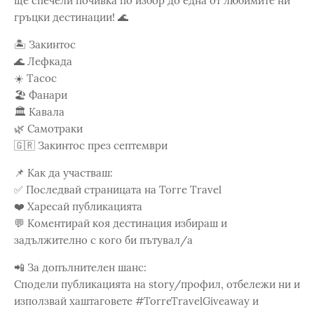
ще спечели почивка по избор до една от любимите ни
гръцки дестинации! 🌊
🏝️ Закинтос
🌊 Лефкада
☀️ Тасос
🏖️ Фанари
🏛️ Кавала
🌿 Самотраки
🇬🇷 Закинтос през септември
📌 Как да участваш:
✅ Последвай страницата на Torre Travel
❤️ Харесай публикацията
💬 Коментирай коя дестинация избираш и
задължително с кого би пътувал/а
📲 За допълнителен шанс:
Сподели публикацията на story/профил, отбележи ни и
използвай хаштаговете #TorreTravelGiveaway и