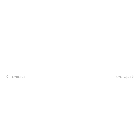
По-нова
По-стара