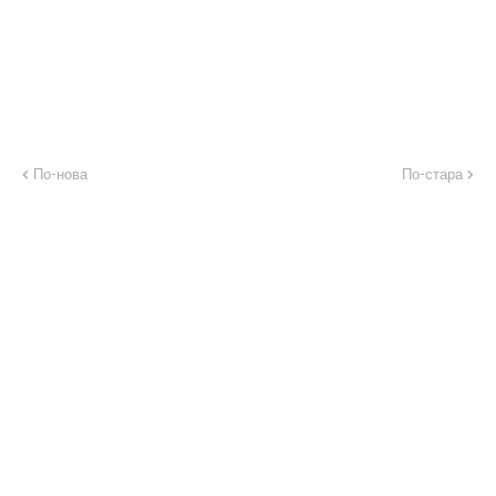
По-нова
По-стара