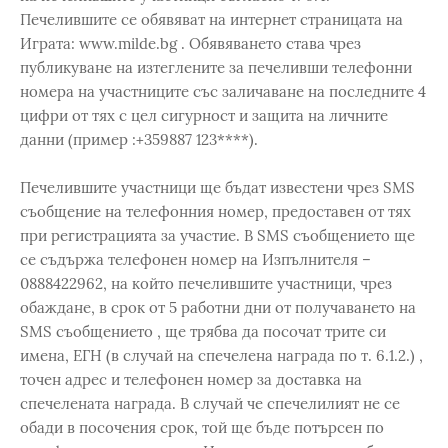
Печелившите се обявяват на интернет страницата на
Играта: www.milde.bg . Обявяването става чрез
публикуване на изтеглените за печеливши телефонни
номера на участниците със заличаване на последните 4
цифри от тях с цел сигурност и защита на личните
данни (пример :+359887 123****).
Печелившите участници ще бъдат известени чрез SMS
съобщение на телефонния номер, предоставен от тях
при регистрацията за участие. В SMS съобщението ще
се съдържа телефонен номер на Изпълнителя –
0888422962, на който печелившите участници, чрез
обаждане, в срок от 5 работни дни от получаването на
SMS съобщението , ще трябва да посочат трите си
имена, ЕГН (в случай на спечелена награда по т. 6.1.2.) ,
точен адрес и телефонен номер за доставка на
спечелената награда. В случай че спечелилият не се
обади в посочения срок, той ще бъде потърсен по