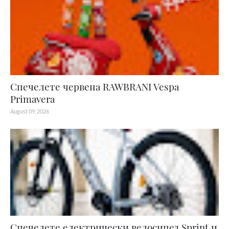
Спечелете червена RAWBRANI Vespa
Primavera
August 09, 2026
Спечелете електрически велосипед Sprint и