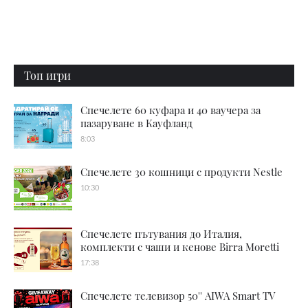
Топ игри
Спечелете 60 куфара и 40 ваучера за
пазаруване в Кауфланд
8:03
Спечелете 30 кошници с продукти Nestle
10:30
Спечелете пътувания до Италия,
комплекти с чаши и кенове Birra Moretti
17:38
Спечелете телевизор 50'' AIWA Smart TV