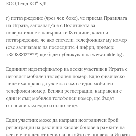
ЕООД енд КО“ КД!;
г) потвърждение (чрез чек-бокс), че приема Правилата
на Играта, запознат/а е с Политиката за
поверителност; навършил е 18 години, както и
потвърждение, че ако спечели, телефонният му номер
(със заличаване на последните 4 цифри, пример:
+35988812****) ще бъде публикуван на www.milde.bg .
Единният идентификатор на всеки участник в Играта е
неговият мобилен телефонен номер. Едно физическо
лице има право да участва само с един мобилен
телефонен номер. Всички регистрации, направени с
един и същ мобилен телефонен номер, ще бъдат
отнасяни към едно и също лице.
Един участник може да направи неограничен брой
регистрации на различни касови бонове в рамките на
всеки един ден от периода, в който се провежда Играта