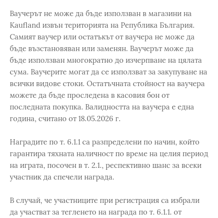
Ваучерът не може да бъде използван в магазини на
Kaufland извън територията на Република България.
Самият ваучер или остатъкът от ваучера не може да
бъде възстановяван или заменян. Ваучерът може да
бъде използван многократно до изчерпване на цялата
сума. Ваучерите могат да се използват за закупуване на
всички видове стоки. Остатъчната стойност на ваучера
можете да бъде проследена в касовия бон от
последната покупка. Валидността на ваучера е една
година, считано от 18.05.2026 г.
Наградите по т. 6.1.1 са разпределени по начин, който
гарантира тяхната наличност по време на целия период
на играта, посочен в т. 2.1., респективно шанс за всеки
участник да спечели награда.
В случай, че участниците при регистрация са избрали
да участват за тегленето на награда по т. 6.1.1. от