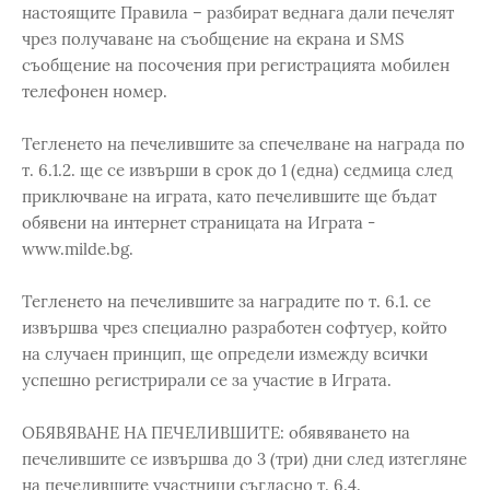
настоящите Правила – разбират веднага дали печелят
чрез получаване на съобщение на екрана и SMS
съобщение на посочения при регистрацията мобилен
телефонен номер.
Тегленето на печелившите за спечелване на награда по
т. 6.1.2. ще се извърши в срок до 1 (една) седмица след
приключване на играта, като печелившите ще бъдат
обявени на интернет страницата на Играта -
www.milde.bg.
Тегленето на печелившите за наградите по т. 6.1. се
извършва чрез специално разработен софтуер, който
на случаен принцип, ще определи измежду всички
успешно регистрирали се за участие в Играта.
ОБЯВЯВАНЕ НА ПЕЧЕЛИВШИТЕ: обявяването на
печелившите се извършва до 3 (три) дни след изтегляне
на печелившите участници съгласно т. 6.4.