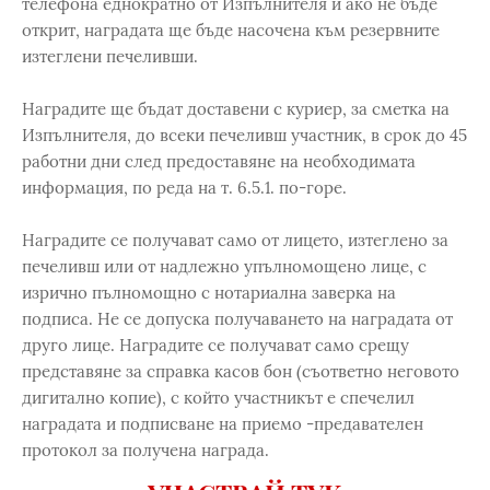
телефона еднократно от Изпълнителя и ако не бъде
открит, наградата ще бъде насочена към резервните
изтеглени печеливши.
Наградите ще бъдат доставени с куриер, за сметка на
Изпълнителя, до всеки печеливш участник, в срок до 45
работни дни след предоставяне на необходимата
информация, по реда на т. 6.5.1. по-горе.
Наградите се получават само от лицето, изтеглено за
печеливш или от надлежно упълномощено лице, с
изрично пълномощно с нотариална заверка на
подписа. Не се допуска получаването на наградата от
друго лице. Наградите се получават само срещу
представяне за справка касов бон (съответно неговото
дигитално копие), с който участникът е спечелил
наградата и подписване на приемо -предавателен
протокол за получена награда.