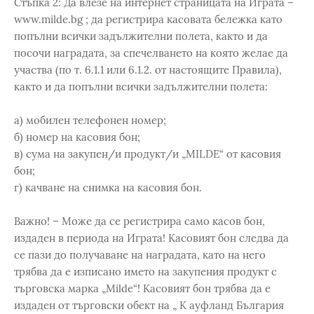
Стъпка 2: Да влезе на интернет страницата на Играта –
www.milde.bg ; да регистрира касовата бележка като
попълни всички задължителни полета, както и да
посочи наградата, за спечелването на която желае да
участва (по т. 6.1.1 или 6.1.2. от настоящите Правила),
както и да попълни всички задължителни полета:
а) мобилен телефонен номер;
б) номер на касовия бон;
в) сума на закупен/и продукт/и „MILDE“ от касовия
бон;
г) качване на снимка на касовия бон.
Важно! – Може да се регистрира само касов бон,
издаден в периода на Играта! Касовият бон следва да
се пази до получаване на наградата, като на него
трябва да е изписано името на закупения продукт с
търговска марка „Milde“! Касовият бон трябва да е
издаден от търговски обект на „ К ауфланд България