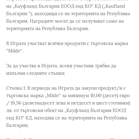
на „Кауфланд България ЕООД енд КО“ КД („Kaufland
България “), находящи се на територията на Република
България. Наградите могат да се получават само на
територията на Република България.
В Играта участват всички продукти с търговска марка
“Milde“ .
За да участва в Играта, всеки участник трябва да
изпълни следните стъпки:
Стъпка 1: В периода на Играта да закупи продукт/и с
търговска марка „Milde“ за минимум 10,00 (десет) евро
/ 19,56 (деветнадесет лева и петдесет и шест стотинки)
лв. от търговски обект на „Кауфланд България ЕООД
енд КО“ КД, находящ се на територията на Република
България;