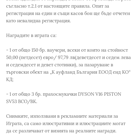
съгласно т.2.1 от настоящите правила. Опит за
регистрация на един и същи касов бон ще бъде отчетен
като невалидна регистрация.
Наградите в играта са:
- 1 от общо 150 бр. ваучери, всеки от които на стойност
50,00 (петдесет) евро/ 97,79 лв(деветдесет и седем лева
и седемдесет и девет стотинки), за пазаруване в
търговски обект на „К ауфланд България ЕООД енд КО“
КД;
- 1 от общо 3 бр. прахосмукачки DYSON V16 PISTON
SV53 BCO/BK.
Снимките, използвани в рекламните материали за
Играта, са само илюстративни и илюстрациите могат
да се различават от визията на реалните награди.