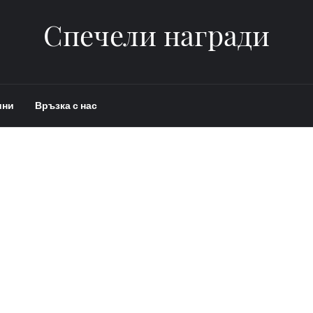
Спечели награди
ини
Връзка с нас