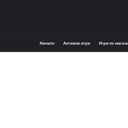
Начало
Активни игри
Игри по магаз