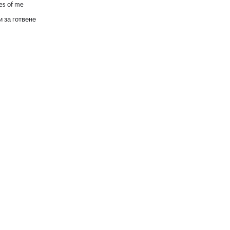
es of me
 за готвене