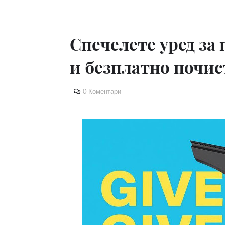
Спечелете уред за
и безплатно почис
0 Коментари