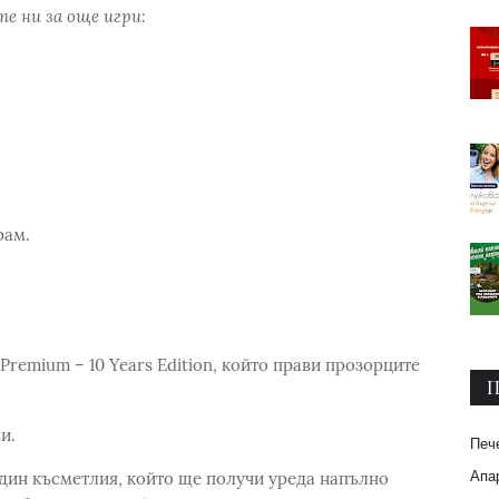
е ни за още игри:
рам.
remium – 10 Years Edition, който прави прозорците
П
и.
Печ
Апар
 един късметлия, който ще получи уреда напълно