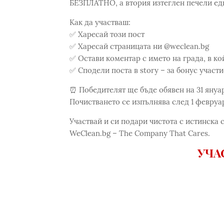
БЕЗПЛАТНО, а втория изтеглен печели ед
Как да участваш:
✅ Харесай този пост
✅ Харесай страницата ни @weclean.bg
✅ Остави коментар с името на града, в к
✅ Сподели поста в story – за бонус участи
⏰ Победителят ще бъде обявен на 31 януари 
Почистването се изпълнява след 1 февруар
Участвай и си подари чистота с истинска 
WeClean.bg – The Company That Cares.
УЧА