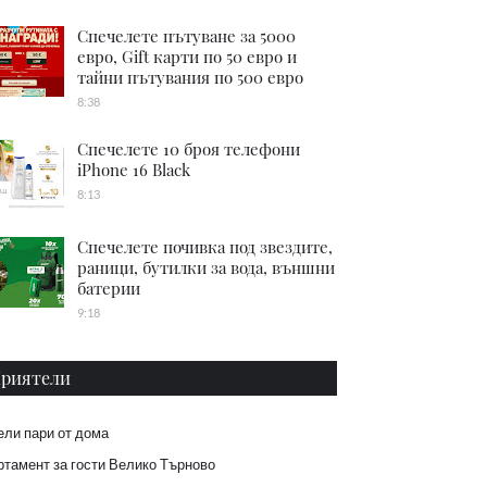
Спечелете пътуване за 5000
евро, Gift карти по 50 евро и
тайни пътувания по 500 евро
8:38
Спечелете 10 броя телефони
iPhone 16 Black
8:13
Спечелете почивка под звездите,
раници, бутилки за вода, външни
батерии
9:18
риятели
ели пари от дома
тамент за гости Велико Търново