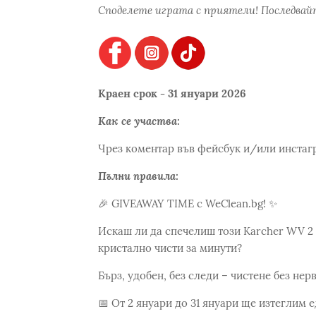
Споделете играта с приятели! Последвайт
Краен срок - 31 януари 2026
Как се участва:
Чрез коментар във фейсбук и/или инстаг
Пълни правила:
🎉 GIVEAWAY TIME с WeClean.bg! ✨
Искаш ли да спечелиш този Karcher WV 2 P
кристално чисти за минути?
Бърз, удобен, без следи – чистене без нерв
📅 От 2 януари до 31 януари ще изтеглим