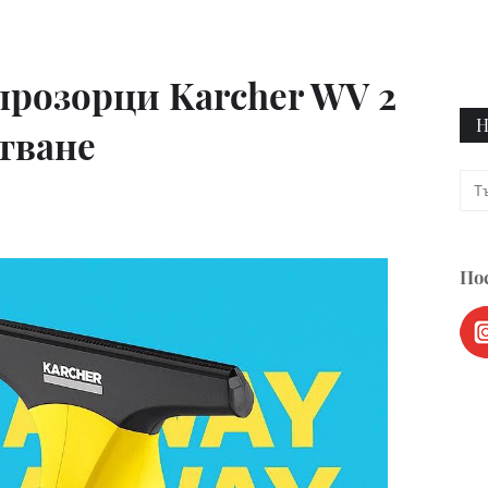
 прозорци Karcher WV 2
Н
тване
Пос