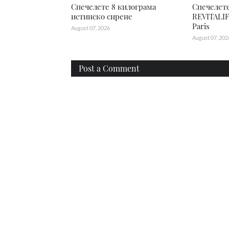
Спечелете 8 килограма
Спечелете
истинско сирене
REVITALIF
Paris
August 07, 2026
August 07, 202
Post a Comment