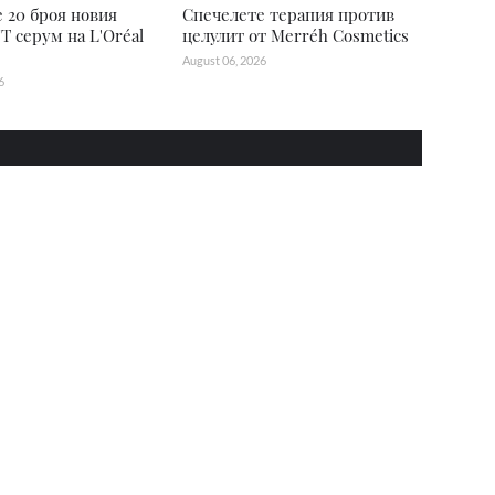
 20 броя новия
Спечелете терапия против
T серум на L'Oréal
целулит от Merréh Cosmetics
August 06, 2026
6