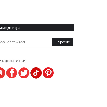
амери игра
ледвайте ни: