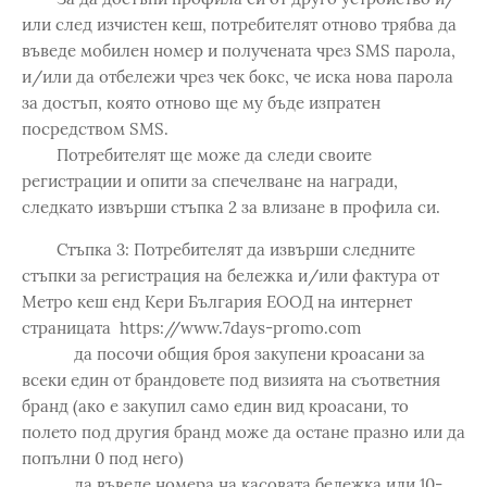
или след изчистен кеш, потребителят отново трябва да
въведе мобилен номер и получената чрез SMS парола,
и/или да отбележи чрез чек бокс, че иска нова парола
за достъп, която отново ще му бъде изпратен
посредством SMS.
Потребителят ще може да следи своите
регистрации и опити за спечелване на награди,
следкато извърши стъпкa 2 за влизане в профила си.
Стъпка 3: Потребителят да извърши следните
стъпки за регистрация на бележка и/или фактура от
Метро кеш енд Кери България ЕООД на интернет
страницата https://www.7days-promo.com
да посочи общия броя закупени кроасани за
всеки един от брандовете под визията на съответния
бранд (ако е закупил само един вид кроасани, то
полето под другия бранд може да остане празно или да
попълни 0 под него)
да въведе номера на касовата бележка или 10-