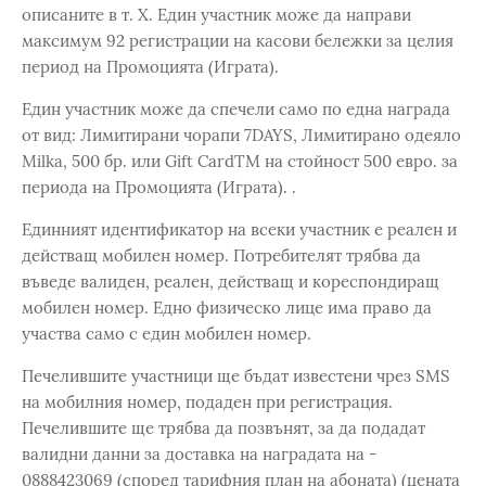
описаните в т. X. Един участник може да направи
максимум 92 регистрации на касови бележки за целия
период на Промоцията (Играта).
Един участник може да спечели само по една награда
от вид: Лимитирани чорапи 7DAYS, Лимитирано одеяло
Milka, 500 бр. или Gift CardTM на стойност 500 евро. за
периода на Промоцията (Играта). .
Единният идентификатор на всеки участник е реален и
действащ мобилен номер. Потребителят трябва да
въведе валиден, реален, действащ и кореспондиращ
мобилен номер. Едно физическо лице има право да
участва само с един мобилен номер.
Печелившите участници ще бъдат известени чрез SMS
на мобилния номер, подаден при регистрация.
Печелившите ще трябва да позвънят, за да подадат
валидни данни за доставка на наградата на -
0888423069 (според тарифния план на абоната) (цената