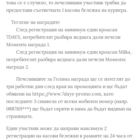
това се е случило, то печелившия участник трябва да
предостави съответната 1 касова бележка на куриера.
Теглене на наградите
След регистрация на минимум един кроасан
7DAYS, потребителят разбира веднага дали печели
Момента награда 1.
След регистрация на минимум един кроасан Milka,
потребителят разбира веднага дали печели Момента
награда 2.
Печелившите за Голяма награда ще се изтеглят до
три работни дни след края на промоцията и ще бъдат
обявени на https://www.7days-promo.com, като
последните 3 символа от всеки мобилен номер (напр.
0887101***) ще бъдат скрити и няма да бъдат видими на
страницата.
Един участник може да направи максимум 2
регистрации на касови бележки в рамките на 24 часа от