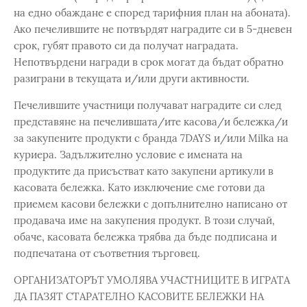
на едно обаждане е според тарифния план на абоната).
Ако печелившите не потвърдят наградите си в 5-дневен
срок, губят правото си да получат наградата.
Непотвърдени награди в срок могат да бъдат обратно
разиграни в текущата и/или други активности.
Печелившите участници получават наградите си след
представяне на печелившата/ите касова/и бележка/и
за закупените продукти с бранда 7DAYS и/или Milka на
куриера. Задължително условие е имената на
продуктите да присъстват като закупени артикули в
касовата бележка. Като изключение сме готови да
приемем касови бележки с допълнително написано от
продавача име на закупения продукт. В този случай,
обаче, касовата бележка трябва да бъде подписана и
подпечатана от съответния търговец.
ОРГАНИЗАТОРЪТ УМОЛЯВА УЧАСТНИЦИТЕ В ИГРАТА
ДА ПАЗЯТ СТАРАТЕЛНО КАСОВИТЕ БЕЛЕЖКИ НА