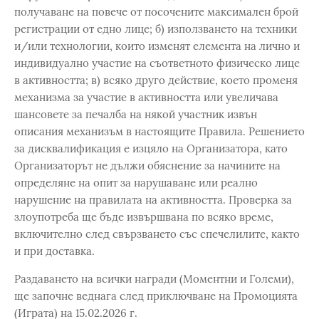
получаване на повече от посочените максимален брой
регистрации от едно лице; б) използването на техники
и/или технологии, които изменят елемента на лично и
индивидуално участие на съответното физическо лице
в активността; в) всяко друго действие, което променя
механизма за участие в активността или увеличава
шансовете за печалба на някой участник извън
описания механизъм в настоящите Правила. Решението
за дисквалификация е изцяло на Организатора, като
Организаторът не дължи обяснение за начините на
определяне на опит за нарушаване или реално
нарушение на правилата на активността. Проверка за
злоупотреба ще бъде извършвана по всяко време,
включително след свързването със спечелилите, както
и при доставка.
Раздаването на всички награди (Моментни и Големи),
ще започне веднага след приключване на Промоцията
(Играта) на 15.02.2026 г.