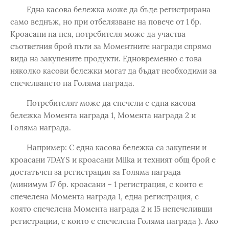
Една касова бележка може да бъде регистрирана
само веднъж, но при отбелязване на повече от 1 бр.
Кроасани на нея, потребителя може да участва
съответния брой пъти за Моментните награди спрямо
вида на закупените продукти. Едновременно с това
няколко касови бележки могат да бъдат необходими за
спечелването на Голяма награда.
Потребителят може да спечели с една касова
бележка Момента награда 1, Момента награда 2 и
Голяма награда.
Например: С една касова бележка са закупени и
кроасани 7DAYS и кроасани Milka и техният общ брой е
достатъчен за регистрация за Голяма награда
(минимум 17 бр. кроасани – 1 регистрация, с които е
спечелена Момента награда 1, една регистрация, с
която спечелена Момента награда 2 и 15 непечеливши
регистрации, с които е спечелена Голяма награда ). Ако