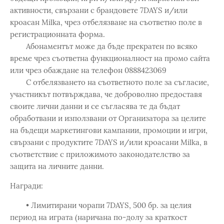
активности, свързани с брандовете 7DAYS и/или
кроасан Milka, чрез отбелязване на съответно поле в
регистрационната форма.
Абонаментът може да бъде прекратен по всяко
време чрез съответна функционалност на промо сайта
или чрез обаждане на телефон 0888423069
С отбелязването на съответното поле за съгласие,
участникът потвърждава, че доброволно предоставя
своите лични данни и се съгласява те да бъдат
обработвани и използвани от Организатора за целите
на бъдещи маркетингови кампании, промоции и игри,
свързани с продуктите 7DAYS и/или кроасани Milka, в
съответствие с приложимото законодателство за
защита на личните данни.
Награди:
• Лимитирани чорапи 7DAYS, 500 бр. за целия
период на играта (наричана по-долу за краткост