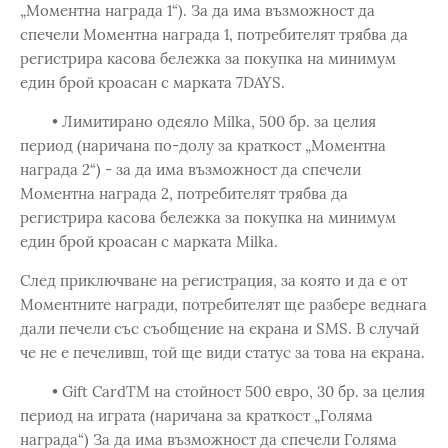
„Моментна награда 1“). За да има възможност да
спечели Моментна награда 1, потребителят трябва да
регистрира касова бележка за покупка на минимум
един брой кроасан с марката 7DAYS.
• Лимитирано одеяло Milka, 500 бр. за целия
период (наричана по-долу за краткост „Моментна
награда 2“) - за да има възможност да спечели
Моментна награда 2, потребителят трябва да
регистрира касова бележка за покупка на минимум
един брой кроасан с марката Milka.
След приключване на регистрация, за която и да е от
Mоментните награди, потребителят ще разбере веднага
дали печели със съобщение на екрана и SMS. В случай
че не е печеливш, той ще види статус за това на екрана.
• Gift CardTM на стойност 500 евро, 30 бр. за целия
период на играта (наричана за краткост „Голяма
награда“) За да има възможност да спечели Голяма