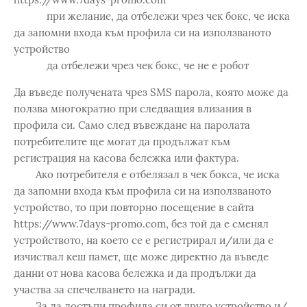
при желание, да отбележи чрез чек бокс, че иска
да запомни входа към профила си на използваното
устройство
да отбележи чрез чек бокс, че не е робот
Да въведе получената чрез SMS парола, която може да
ползва многократно при следващия влизания в
профила си. Само след въвеждане на паролата
потребителите ще могат да продължат към
регистрация на касова бележка или фактура.
Ако потребителя е отбелязал в чек бокса, че иска
да запомни входа към профила си на използваното
устройство, то при повторно посещение в сайта
https://www.7days-promo.com, без той да е сменял
устройството, на което се е регистрирал и/или да е
изчиствал кеш памет, ще може директно да въведе
данни от нова касова бележка и да продължи да
участва за спечелването на награди.
За да достъпи профила си от друго устройство и/