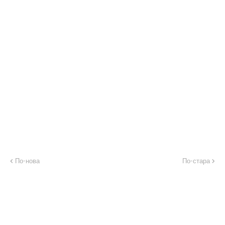
По-нова
По-стара