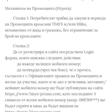
Механизъм на Промоцията (Играта):
Стъпка 1: Потребителят трябва да закупи в периода
на Промоцията кроасани 7DAYS и/или Milka,
независимо от вида и грамажа, без ограничение за
брой на кроасаните.
Стъпка 2:
Да се регистрира в сайта посредством Login
форма, която изисква следните действия:
да въведе валиден мобилен номер;
да потвърди (чрез чек бокс), че е прочел,
съгласен е с Официалните правила на Промоцията и
желае да участва, както и че ако е печеливш, неговият/
нейният мобилен номер ще бъде публикуван на сайта
https://www.7days-promo.com, като последните 3
символа от всеки мобилен номер (напр. 0887101***) ще
бъдат скрити и няма да бъдат видими на
https://www.7days-promo.com