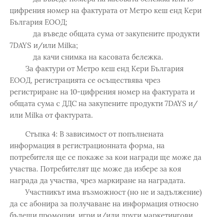
цифрения номер на фактурата от Метро кеш енд Кери
България ЕООД;
да въведе общата сума от закупените продукти
7DAYS и/или Milka;
да качи снимка на касовата бележка.
За фактури от Метро кеш енд Кери България
ЕООД, регистрацията се осъществява чрез
регистриране на 10-цифрения номер на фактурата и
общата сума с ДДС на закупените продукти 7DAYS и/
или Milka от фактурата.
Стъпка 4: В зависимост от попълнената
информация в регистрационната форма, на
потребителя ще се покаже за кои награди ще може да
участва. Потребителят ще може да избере за коя
награда да участва, чрез маркиране на наградата.
Участникът има възможност (но не и задължение)
да се абонира за получаване на информация относно
бъдещи промоции, игри и/или други маркетингови