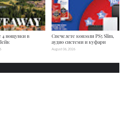
 4 нощувки в
Спечелете конзоли PS5 Slim,
Лейк
аудио системи и куфари
6
August 06, 2026