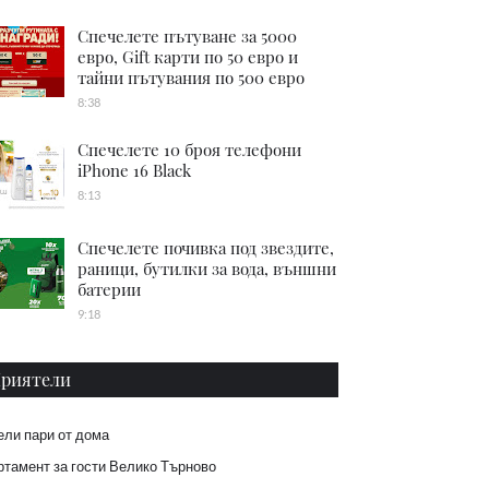
Спечелете пътуване за 5000
евро, Gift карти по 50 евро и
тайни пътувания по 500 евро
8:38
Спечелете 10 броя телефони
iPhone 16 Black
8:13
Спечелете почивка под звездите,
раници, бутилки за вода, външни
батерии
9:18
риятели
ели пари от дома
тамент за гости Велико Търново