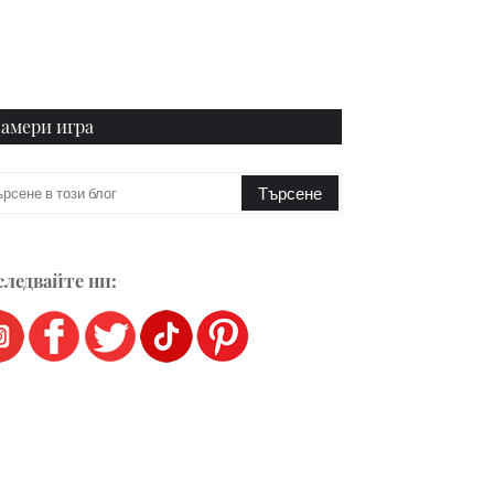
амери игра
ледвайте ни: