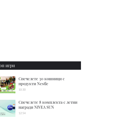
оп игри
Спечелете 30 кошници с
продукти Nestle
10:30
Спечелете 8 комплекта с летни
награди NIVEA SUN
12:54