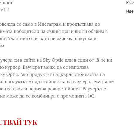
и пост
Piec
 👍🏻
Идеи
провежда се само в Инстаграм и продължава до
етимата победители на същия ден и ще ги обявим в
ст. Участието в играта не изисква покупка и
ам.
чера си в сайта на Sky Optic или в един от 18-те ни
по куриер. Ваучерът може да се използва
ky Optic. Ако продуктът надхърля стойнастта на
ко продуктът е под стойността на ваучера, сумата не
ен за своята парична равностойност. Ваучерът е
 не може да се комбинира с промоцията 1=2.
СТВАЙ ТУК