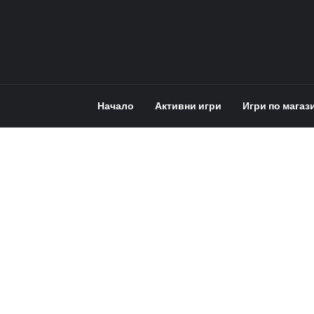
Начало
Активни игри
Игри по магаз