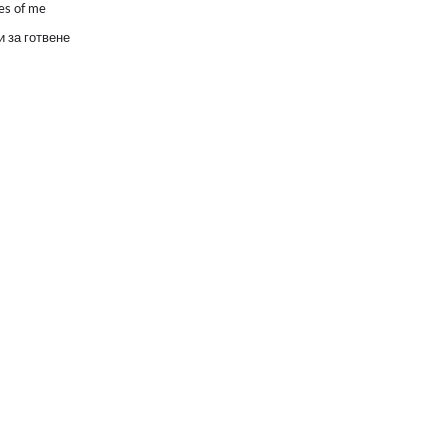
es of me
 за готвене