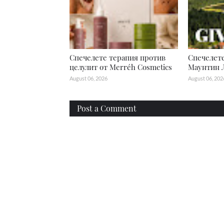
Спечелете терапия против
Спечелете
целулит от Merréh Cosmetics
Маунтин 
August 06, 2026
August 06, 202
Post a Comment