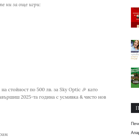
е ни за още игри:
на стойност по 500 лв. за Sky Optic 🎉 като
завършиш 2025-та година с усмивка & чисто нов
П
Печ
Апар
грам