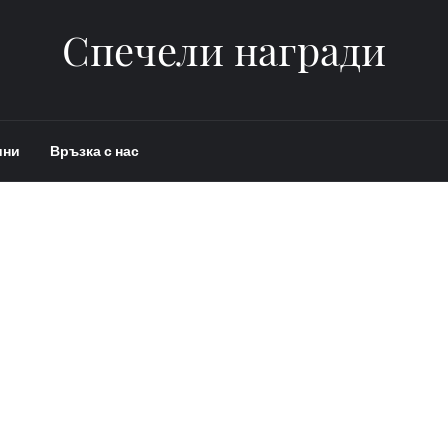
Спечели награди
ини
Връзка с нас