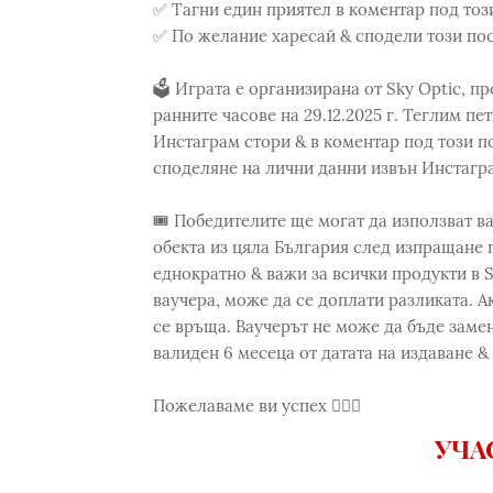
✅ Тагни един приятел в коментар под тоз
✅ По желание харесай & сподели този пост
🗳️ Играта е организирана от Sky Optic, 
ранните часове на 29.12.2025 г. Теглим п
Инстаграм стори & в коментар под този по
споделяне на лични данни извън Инстагр
🎟️ Победителите ще могат да използват вау
обекта из цяла България след изпращане 
еднократно & важи за всички продукти в S
ваучера, може да се доплати разликата. А
се връща. Ваучерът не може да бъде замен
валиден 6 месеца от датата на издаване &
Пожелаваме ви успех 👍🏻🥳
УЧА