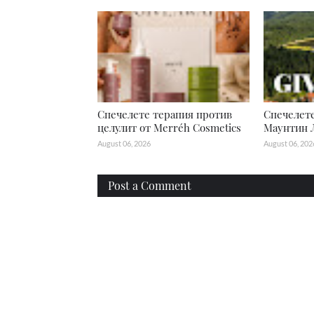
Спечелете терапия против
Спечелете
целулит от Merréh Cosmetics
Маунтин 
August 06, 2026
August 06, 202
Post a Comment