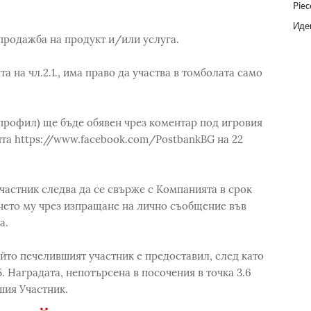
Piec
Идеи
 продажба на продукт и/или услуга.
а на чл.2.1., има право да участва в томболата само
профил) ще бъде обявен чрез коментар под игровия
ята https://www.facebook.com/PostbankBG на 22
частник следва да се свърже с Компанията в срок
ането му чрез изпращане на лично съобщение във
а.
ойто печелившият участник е предоставил, след като
5. Наградата, непотърсена в посочения в точка 3.6
шия Участник.