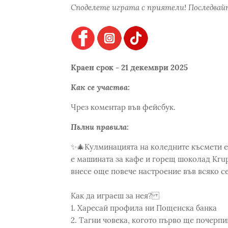
Споделете играта с приятели! Последвайт
Краен срок - 21 декември 2025
Как се участва:
Чрез коментар във фейсбук.
Пълни правила:
✨🎄Кулминацията на коледните късмети е 
е машината за кафе и горещ шоколад Krup
внесе още повече настроение във всяко с
Как да играеш за нея?
1. Харесай профила ни Пощенска банка
2. Тагни човека, когото първо ще почер