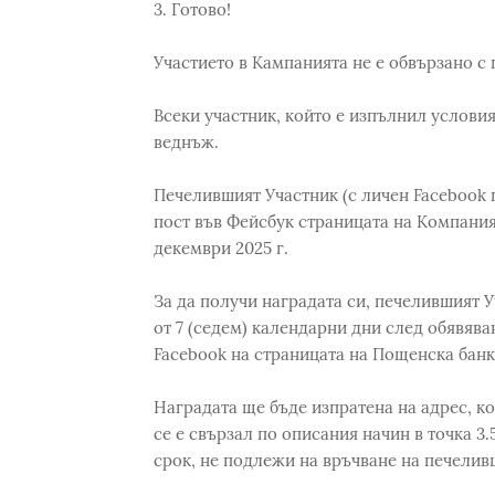
3. Готово!
Участието в Кампанията не е обвързано с
Всеки участник, който е изпълнил условият
веднъж.
Печелившият Участник (с личен Facebook 
пост във Фейсбук страницата на Компани
декември 2025 г.
За да получи наградата си, печелившият У
от 7 (седем) календарни дни след обявяв
Facebook на страницата на Пощенска банк
Наградата ще бъде изпратена на адрес, к
се е свързал по описания начин в точка 3.
срок, не подлежи на връчване на печелив