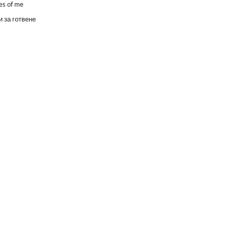
es of me
 за готвене