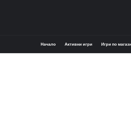
Начало
Активни игри
Игри по магаз