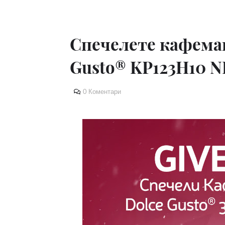
Спечелете кафема
Gusto® KP123H10 
0 Коментари