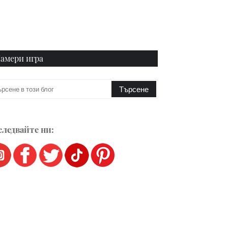
амери игра
ледвайте ни: