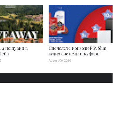
 4 нощувки в
Спечелете конзоли PS5 Slim,
Лейк
аудио системи и куфари
6
August 06, 2026