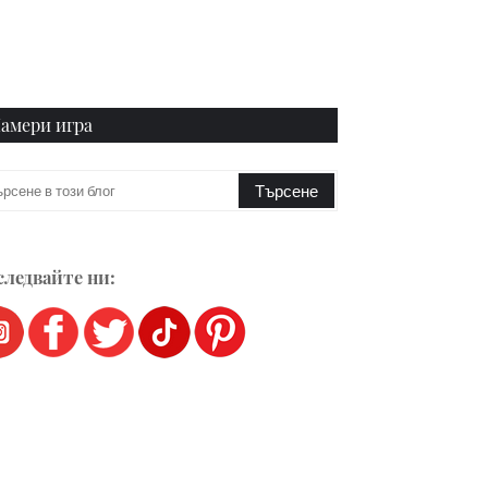
амери игра
ледвайте ни: