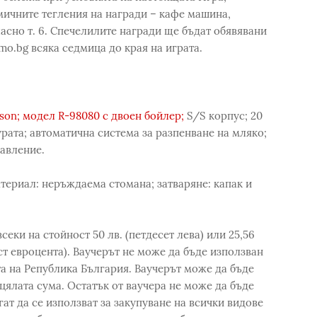
мичните тегления на награди – кафе машина,
асно т. 6. Спечелилите награди ще бъдат обявявани
o.bg всяка седмица до края на играта.
son; модел R-98080 с двоен бойлер;
S/S корпус; 20
урата; автоматична система за разпенване на мляко;
авление.
атериал: неръждаема стомана; затваряне: капак и
секи на стойност 50 лв. (петдесет лева) или 25,56
ест евроцента). Ваучерът не може да бъде използван
а на Република България. Ваучерът може да бъде
цялата сума. Остатък от ваучера не може да бъде
ат да се използват за закупуване на всички видове