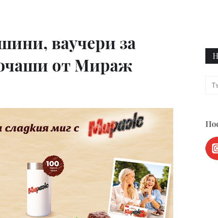
шини, ваучери за
Н
мочаши от Мираж
Пос