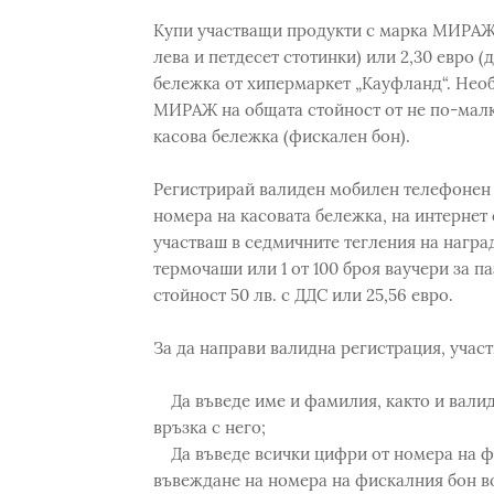
Купи участващи продукти с марка МИРАЖ 
лева и петдесет стотинки) или 2,30 евро (
бележка от хипермаркет „Кауфланд“. Необ
МИРАЖ на общата стойност от не по-малко
касова бележка (фискален бон).
Регистрирай валиден мобилен телефонен н
номера на касовата бележка, на интернет
участваш в седмичните тегления на наград
термочаши или 1 от 100 броя ваучери за п
стойност 50 лв. с ДДС или 25,56 евро.
За да направи валидна регистрация, учас
Да въведе име и фамилия, както и валид
връзка с него;
Да въведе всички цифри от номера на фи
въвеждане на номера на фискалния бон в