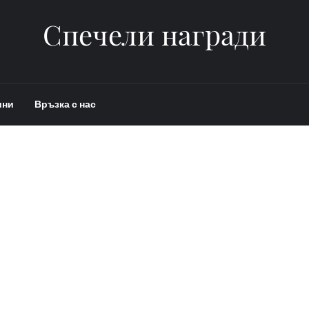
Спечели награди
ини
Връзка с нас