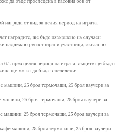
оже да бъде проследена в касовия бон от
й награда от вид за целия период на играта.
лят наградите, ще бъде извършено на случаен
ки надлежно регистрирани участници, съгласно
а 6.1. през целия период на играта, същите ще бъдат
мица ще могат да бъдат спечелени:
фе машини, 25 броя термочаши, 25 броя ваучери за
фе машини, 25 броя термочаши, 25 броя ваучери за
фе машини, 25 броя термочаши, 25 броя ваучери за
я кафе машини, 25 броя термочаши, 25 броя ваучери