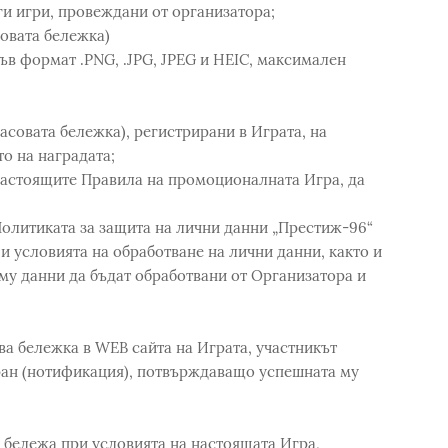
ги игри, провеждани от организатора;
овата бележка)
 формат .PNG, .JPG, JPEG и HEIC, максимален
овата бележка), регистрирани в Играта, на
о на наградата;
стоящите Правила на промоционалната Игра, да
литиката за защита на лични данни „Престиж-96“
 и условията на обработване на лични данни, както и
 му данни да бъдат обработвани от Организатора и
а бележка в WEB сайта на Играта, участникът
ран (нотификация), потвърждаващо успешната му
 бележа при условията на настоящата Игра,