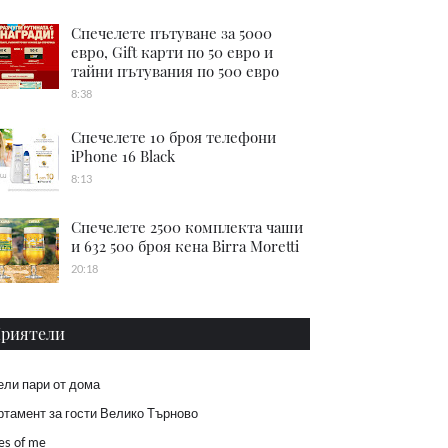
Спечелете пътуване за 5000
евро, Gift карти по 50 евро и
тайни пътувания по 500 евро
8:38
Спечелете 10 броя телефони
iPhone 16 Black
8:13
Спечелете 2500 комплекта чаши
и 632 500 броя кена Birra Moretti
20:18
риятели
ели пари от дома
тамент за гости Велико Търново
es of me