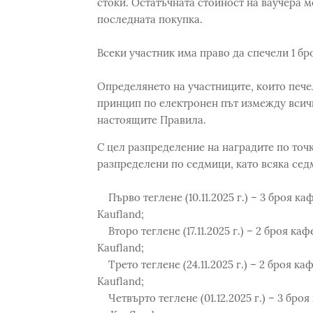
стоки. Остатъчната стойност на ваучера м
последната покупка.
Всеки участник има право да спечели 1 бро
Определянето на участниците, които пече
принцип по електронен път измежду всич
настоящите Правила.
С цел разпределение на наградите по точк
разпределени по седмици, като всяка сед
Първо теглене (10.11.2025 г.) – 3 броя ка
Kaufland;
Второ теглене (17.11.2025 г.) – 2 броя ка
Kaufland;
Трето теглене (24.11.2025 г.) – 2 броя ка
Kaufland;
Четвърто теглене (01.12.2025 г.) – 3 бро