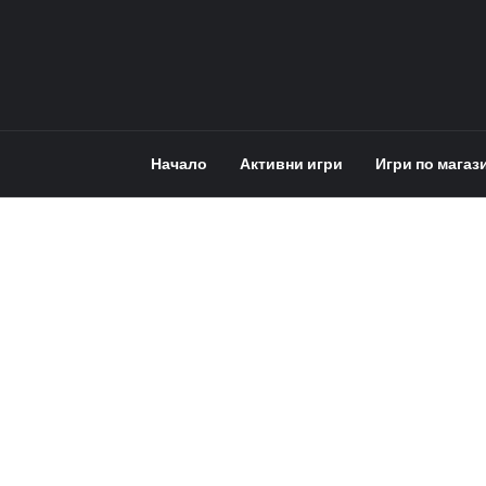
Начало
Активни игри
Игри по магаз