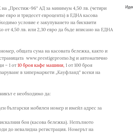
Идеи
на „Престиж-96“ АД за минимум 4,50 лв. (четири
двe евро и тридесет евроцента) в ЕДНА касова
ходимо условие е закупуването на бисквити
 от 4,50 лв. или 2,30 евро да бъде вписано на ЕДНА
омер, общата сума на касовата бележка, както и
 страницата www.prestigepromo.bg и автоматично
и – 1 от
10 броя кафе машини,
1 от 100 броя
азаруване в хипермаркети „Кауфланд“ всеки на
тникът е необходимо да:
ен български мобилен номер и имейл адрес за
скалния бон (касова бележка). Непълното
оди до невалидна регистрация. Номерът на