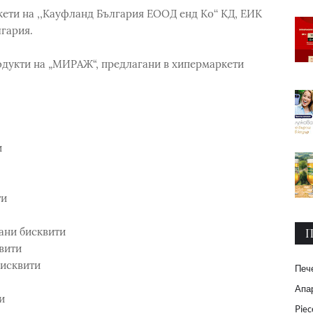
ети на ,,Кауфланд България ЕООД енд Ко‘‘ КД, ЕИК
лгария.
одукти на „МИРАЖ“, предлагани в хипермаркети
и
ти
ани бисквити
П
вити
исквити
Печ
Апар
и
Piec