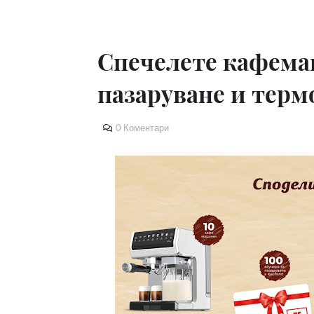
Спечелете кафема
пазаруване и тер
0 Коментари