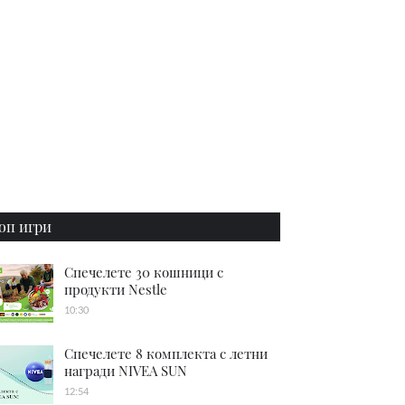
оп игри
Спечелете 30 кошници с
продукти Nestle
10:30
Спечелете 8 комплекта с летни
награди NIVEA SUN
12:54