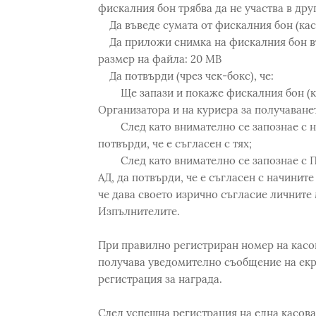
фискалния бон трябва да не участва в дру
Да въведе сумата от фискалния бон (кас
Да приложи снимка на фискалния бон във
размер на файла: 20 MB
Да потвърди (чрез чек-бокс), че:
Ще запази и покаже фискалния бон (кас
Организатора и на куриера за получаванет
След като внимателно се запознае с на
потвърди, че е съгласен с тях;
След като внимателно се запознае с По
АД, да потвърди, че е съгласен с начините
че дава своето изрично съгласие личните
Изпълнителите.
При правилно регистриран номер на касов
получава уведомително съобщение на ек
регистрация за награда.
След успешна регистрация на една касова