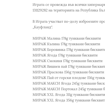
Играта се провежда във всички хипермарк
131129282 на територията на Република Бъ
В Играта участват по-долу изброените пр
„Кауфланд“.
МИРАЖ Малина 178g тунквани бисквити
МИРАЖ Къпина 178g тунквани бисквити
МИРАЖ Боровинка 178g тунквани бисквит
МИРАЖ Ягода 178g тунквани бисквити
МИРАЖ Смокиня 178g тунквани бисквити
МИРАЖ Вишнев пай 178g тунквани бискви
МИРАЖ Праскова 156g тунквани бисквити
МИРАЖ Пай от горски плодове 156g тункв
МИРАЖ МАКСИ Ягодa 245g тунквани биск
МИРАЖ МАКСИ Портокал 245g тунквани б
МИРАЖ XXL Ягода 311g тунквани бисквити
МИРАЖ XXL Ягода 356g тунквани бисквит