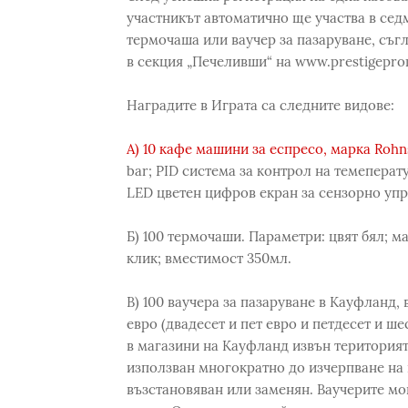
участникът автоматично ще участва в сед
термочаша или ваучер за пазаруване, съгл
в секция „Печеливши“ на www.prestigeprom
Наградите в Играта са следните видове:
А) 10 кафе машини за еспресо, марка Rohn
bar; PID система за контрол на темеперат
LED цветен цифров екран за сензорно упр
Б) 100 термочаши. Параметри: цвят бял; м
клик; вместимост 350мл.
В) 100 ваучера за пазаруване в Кауфланд, в
евро (двадесет и пет евро и петдесет и ш
в магазини на Кауфланд извън територият
използван многократно до изчерпване на 
възстановяван или заменян. Ваучерите мог