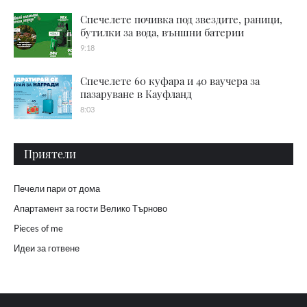
Спечелете почивка под звездите, раници,
бутилки за вода, външни батерии
9:18
Спечелете 60 куфара и 40 ваучера за
пазаруване в Кауфланд
8:03
Приятели
Печели пари от дома
Апартамент за гости Велико Търново
Pieces of me
Идеи за готвене