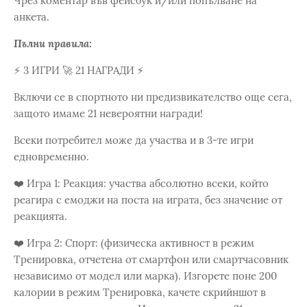
Чрез коментар във фейсбук и/или попълване на
анкета.
Пълни правила:
⚡ 3 ИГРИ 🚀 21 НАГРАДИ ⚡
Включи се в спортното ни предизвикателство още сега,
защото имаме 21 невероятни награди!
Всеки потребител може да участва и в 3-те игри
едновременно.
❤️ Игра 1: Реакция: участва абсолютно всеки, който
реагира с емоджи на поста на играта, без значение от
реакцията.
❤️ Игра 2: Спорт: (физическа активност в режим
Тренировка, отчетена от смартфон или смартчасовник
независимо от модел или марка). Изгорете поне 200
калории в режим Тренировка, качете скрийншот в