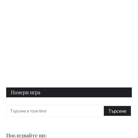
Намери игра
Последвайте ни: