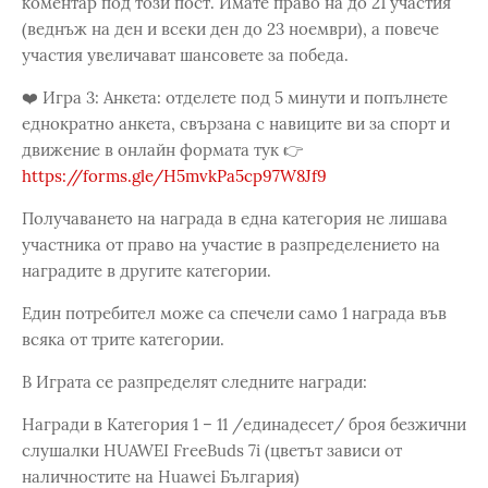
коментар под този пост. Имате право на до 21 участия
(веднъж на ден и всеки ден до 23 ноември), а повече
участия увеличават шансовете за победа.
❤️ Игра 3: Анкета: отделете под 5 минути и попълнете
еднократно анкета, свързана с навиците ви за спорт и
движение в онлайн формата тук 👉
https://forms.gle/H5mvkPa5cp97W8Jf9
Получаването на награда в една категория не лишава
участника от право на участие в разпределението на
наградите в другите категории.
Един потребител може са спечели само 1 награда във
всяка от трите категории.
В Играта се разпределят следните награди:
Награди в Категория 1 – 11 /единадесет/ броя безжични
слушалки HUAWEI FreeBuds 7i (цветът зависи от
наличностите на Huawei България)