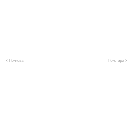
По-нова
По-стара