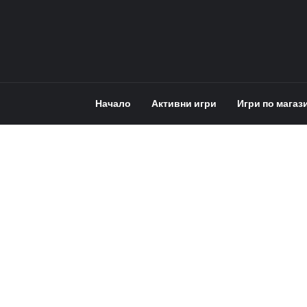
Начало
Активни игри
Игри по магаз