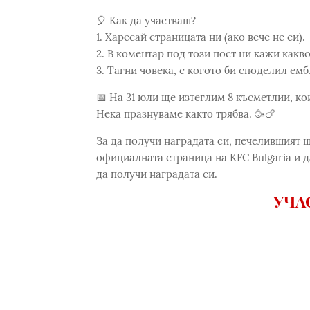
🎈 Как да участваш?
1. Харесай страницата ни (ако вече не си).
2. В коментар под този пост ни кажи какв
3. Тагни човека, с когото би споделил ем
📅 На 31 юли ще изтеглим 8 късметлии, к
Нека празнуваме както трябва. 🥳🍗
За да получи наградата си, печелившият 
официалната страница на KFC Bulgaria и д
да получи наградата си.
УЧА