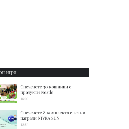
оп игри
Спечелете 30 кошници с
продукти Nestle
10:30
Спечелете 8 комплекта с летни
награди NIVEA SUN
12:54