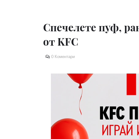
Спечелете пуф, р
от KFC
0 Коментари