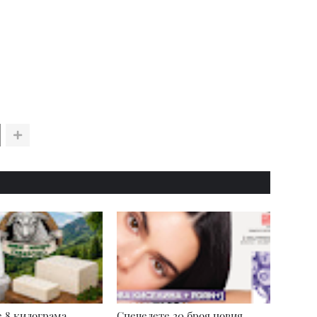
 8 килограма
Спечелете 20 броя новия