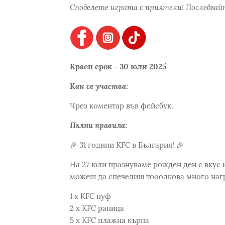
Споделете играта с приятели! Последвайт
Краен срок - 30 юли 2025
Как се участва:
Чрез коментар във фейсбук.
Пълни правила:
🎉 31 години KFC в България! 🎉
На 27 юли празнуваме рожден ден с вкус и
можеш да спечелиш тооолкова много нагр
1 х KFC пуф
2 х KFC раница
5 х KFC плажна кърпа