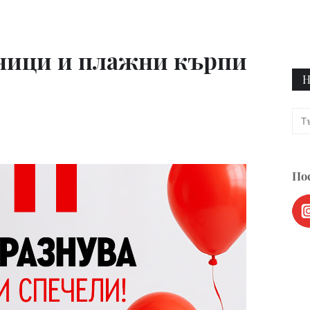
аници и плажни кърпи
Н
Пос