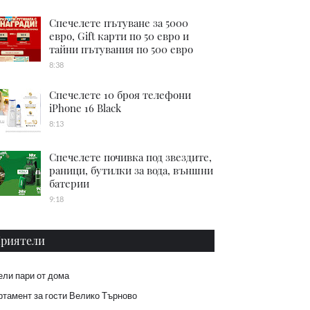
Спечелете пътуване за 5000
евро, Gift карти по 50 евро и
тайни пътувания по 500 евро
8:38
Спечелете 10 броя телефони
iPhone 16 Black
8:13
Спечелете почивка под звездите,
раници, бутилки за вода, външни
батерии
9:18
риятели
ели пари от дома
тамент за гости Велико Търново