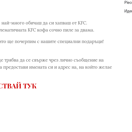
Piec
Идеи
о най-много обичаш да си хапваш от KFC.
блематичната KFC кофа сочно пиле за двама.
оито ще почерпим с нашите специални подаръци!
ще трябва да се свърже чрез лично съобщение на
а предостави имената си и адрес на, на който желае
СТВАЙ ТУК