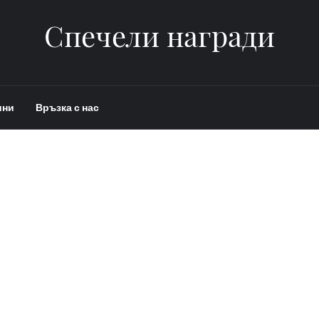
Спечели награди
ини
Връзка с нас