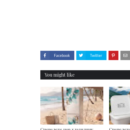
Facebook
Twitter
You might like
Спечелете нов хладилник
Спечелете