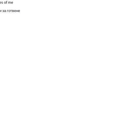
es of me
 за готвене