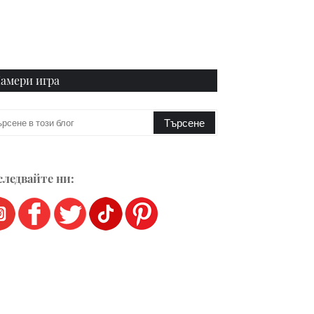
амери игра
ледвайте ни: