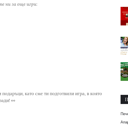
е ни за още игри:
 подаръци, като сме ти подготвили игра, в която
П
ади! 👀
Печ
Апар