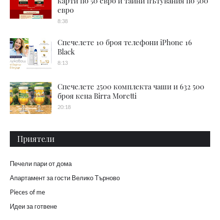
карти по 50 евро и тайни пътувания по 500
евро
8:38
Спечелете 10 броя телефони iPhone 16
Black
8:13
Спечелете 2500 комплекта чаши и 632 500
броя кена Birra Moretti
20:18
Приятели
Печели пари от дома
Апартамент за гости Велико Търново
Pieces of me
Идеи за готвене