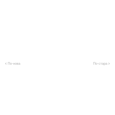
По-нова
По-стара