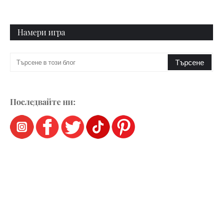
Намери игра
Последвайте ни: