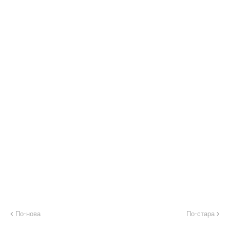
По-нова
По-стара