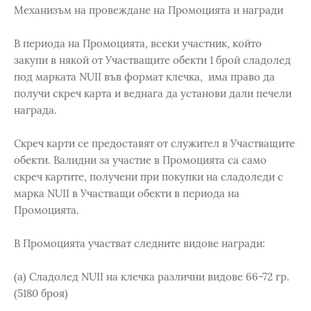
Механизъм на провеждане на Промоцията и награди
В периода на Промоцията, всеки участник, който
закупи в някой от Участващите обекти 1 брой сладолед
под марката NUII във формат клечка, има право да
получи скреч карта и веднага да установи дали печели
награда.
Скреч карти се предоставят от служител в Участващите
обекти. Валидни за участие в Промоцията са само
скреч картите, получени при покупки на сладоледи с
марка NUII в Участващи обекти в периода на
Промоцията.
В Промоцията участват следните видове награди:
(а) Сладолед NUII на клечка различни видове 66-72 гр.
(5180 броя)