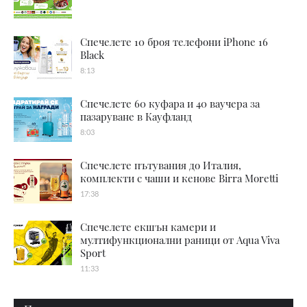
Спечелете 10 броя телефони iPhone 16
Black
8:13
Спечелете 60 куфара и 40 ваучера за
пазаруване в Кауфланд
8:03
Спечелете пътувания до Италия,
комплекти с чаши и кенове Birra Moretti
17:38
Спечелете екшън камери и
мултифункционални раници от Aqua Viva
Sport
11:33