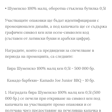
• Шуменско 100% малц, оборотна стъклена бутилка 0,5l
Участващите опаковки ще бъдат идентифицирани с
промоционален дизайн, а под капачката ще се съдържа
графичен символ кен или осем-символен код
(съставен от латински букви и арабски цифри).
Наградите, които са предвидени за спечелване в
периода на промоцията, са следните:
Бира Шуменско 100% малц кен 0,5l - 500 000 бр.
Камадо барбекю- Kamado Joe Junior BBQ - 10 бр.
1. Наградата бира Шуменско 100% малц кен 0,5l (500
000 бр.) се печели при откриване на символ кен под
капачката на участващите промо опаковки и се
получава чрез предоставяне на печеливша капачка в