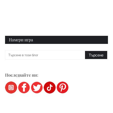
Намери игра
Последвайте ни: