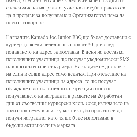
имена, ЕГН и точен адрес. След изтичане на 5 дни от
спечелване на наградата, участникът губи правото си
да я предяви за получаване и Организаторът няма да
носи отговорност.
Наградите Kamado Joe Junior BBQ ще бъдат доставени с
куриер до всеки печеливш в срок от 30 дни след
подаването на адрес за доставка. В деня на доставка
печелившите участници ще получат уведомителен SMS
или прозвъняване от куриера. Наградите се доставят
на един и същи адрес само веднъж. При отсъствие на
печелившите участници на адреса, те ще получат
обаждане с допълнителни инструкции относно
получаването на наградата в рамките на 20 работни
дни от съответния куриерски клон. След изтичането на
този срок печелившият участник губи правото си да
получи наградата, като тя ще бъде използвана в
бъдещи активности на марката.