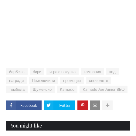
барбекю
бири
игра с покупка
кампания
код
награди
Приключили
промоция
спечелете
томбола
Шуменско
Kamado
Kamado Joe Junior BBQ
Facebook
Twitter
You might like