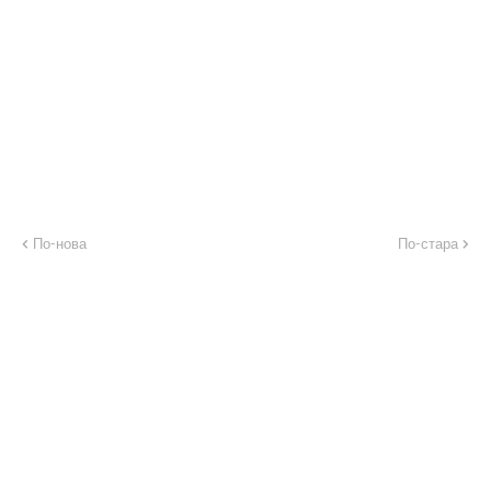
По-нова
По-стара