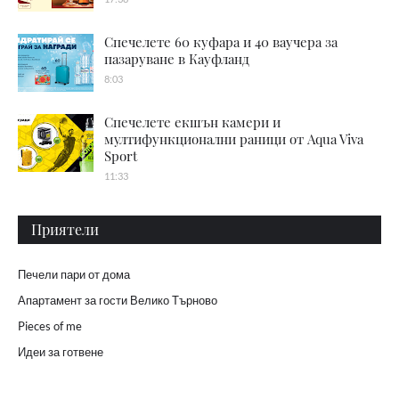
Спечелете 60 куфара и 40 ваучера за
пазаруване в Кауфланд
8:03
Спечелете екшън камери и
мултифункционални раници от Aqua Viva
Sport
11:33
Приятели
Печели пари от дома
Апартамент за гости Велико Търново
Pieces of me
Идеи за готвене