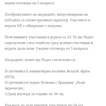
верни отговора на 5 въпроса
Изображенията на наградите, визуализирани на
уебсайта са силюстративен характер. Участието в
играта НЕ е обвързано с покупка.
Печелившите участници в играта са 33. Те ще бъдат
определени след томбола сред всички участници в
играта дали поне 3 верни отговора от 5 въпроса.
Наградите, които ще бъдат спечелени са:
15 (петнайсет) миниатюрна количка Renault Alpine
(1973);
15 (петнайсет) термо бутилки с брандинг „Рали
Акрополис;
3 (три) ваучера за гориво по 50 лв;
Имената на печелившите участници ще бъдат