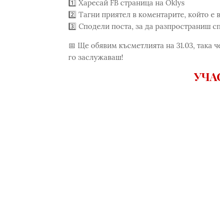
1️⃣ Харесай FB страница на Oklys
2️⃣ Тагни приятел в коментарите, който е
3️⃣ Сподели поста, за да разпространиш 
📅 Ще обявим късметлията на 31.03, така ч
го заслужаваш!
УЧА