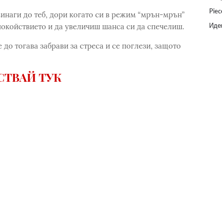
Piec
 винаги до теб, дори когато си в режим “мрън-мрън”
Идеи
спокойствието и да увеличиш шанса си да спечелиш.
е до тогава забрави за стреса и се поглези, защото
СТВАЙ ТУК