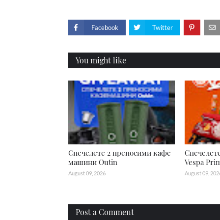
Facebook
Twitter
You might like
Спечелете 2 преносими кафе
Спечелет
машини Outin
Vespa Pri
August 09, 2026
August 09, 202
Post a Comment