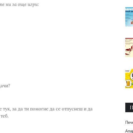
е ни за още игри:
дачи?
П
тук, за да ти помогне да се отпуснеш и да
теб.
Печ
Апар