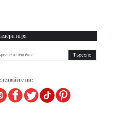
амери игра
ледвайте ни: