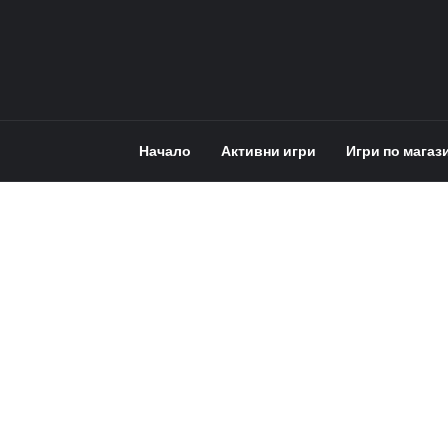
Начало
Активни игри
Игри по магаз