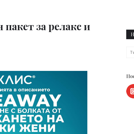
 пакет за релакс и
Н
Пос