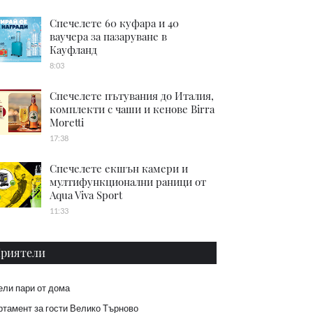
Спечелете 60 куфара и 40
ваучера за пазаруване в
Кауфланд
8:03
Спечелете пътувания до Италия,
комплекти с чаши и кенове Birra
Moretti
17:38
Спечелете екшън камери и
мултифункционални раници от
Aqua Viva Sport
11:33
риятели
ели пари от дома
тамент за гости Велико Търново