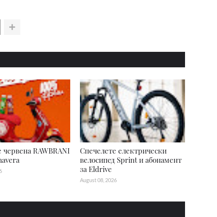
е червена RAWBRANI
Спечелете електрически
mavera
велосипед Sprint и абонамент
за Eldrive
6
August 08, 2026