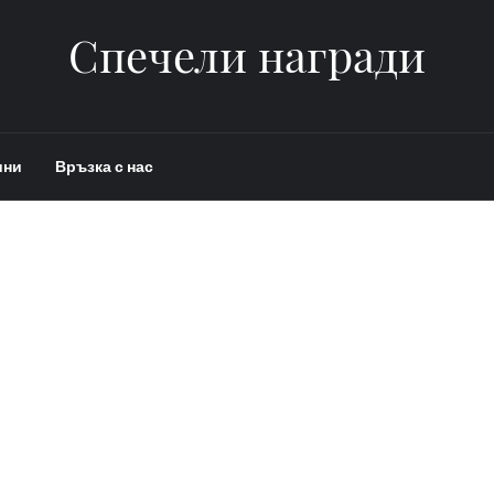
Спечели награди
ини
Връзка с нас