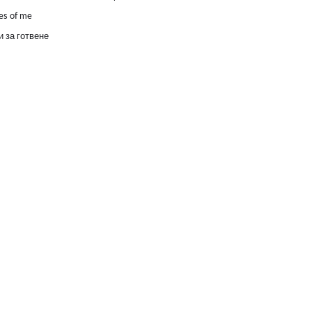
es of me
 за готвене