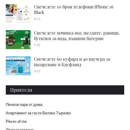
Спечелете 10 броя телефони iPhone 16
Black
8:13
Спечелете почивка под звездите, раници,
бутилки за вода, външни батерии
9:18
Спечелете 60 куфара и 40 ваучера за
пазаруване в Кауфланд
8:03
Приятели
Печели пари от дома
Апартамент за гости Велико Търново
Pieces of me
Идеи за готвене