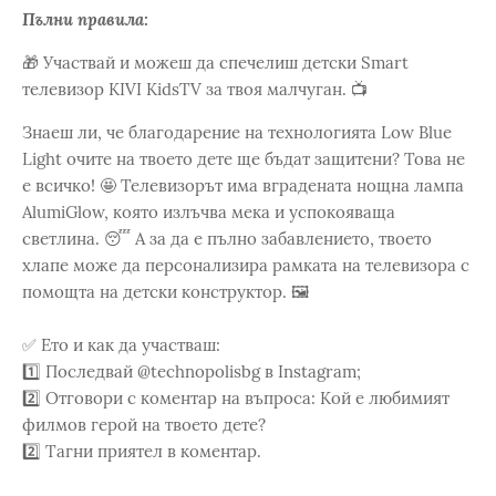
Пълни правила:
🎁 Участвай и можеш да спечелиш детски Smart
телевизор KIVI KidsTV за твоя малчуган. 📺
Знаеш ли, че благодарение на технологията Low Blue
Light очите на твоето дете ще бъдат защитени? Това не
е всичко! 🤩 Телевизорът има вградената нощна лампа
AlumiGlow, която излъчва мека и успокояваща
светлина. 😴 А за да е пълно забавлението, твоето
хлапе може да персонализира рамката на телевизора с
помощта на детски конструктор. 🖼️
✅ Ето и как да участваш:
1️⃣ Последвай @technopolisbg в Instagram;
2️⃣ Отговори с коментар на въпроса: Кой е любимият
филмов герой на твоето дете?
2️⃣ Тагни приятел в коментар.