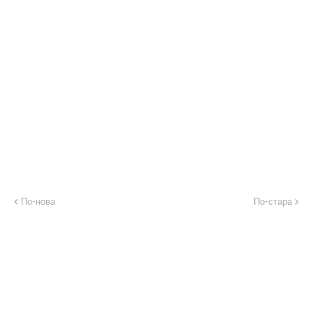
По-нова
По-стара