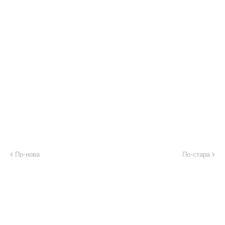
По-нова
По-стара