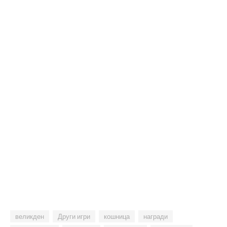
великден
Други игри
кошница
награди