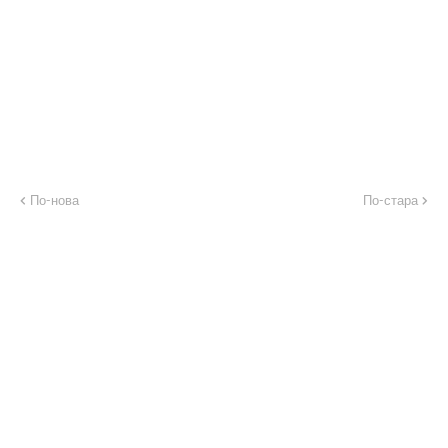
По-нова
По-стара