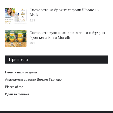
Спечелете 10 броя телефони iPhone 16
Black
8:13
Спечелете 2500 комплекта чаши и 632 500
броя кена Birra Moretti
20:18
Приятели
Печели пари от дома
Апартамент за гости Велико Търново
Pieces of me
Идеи за готвене