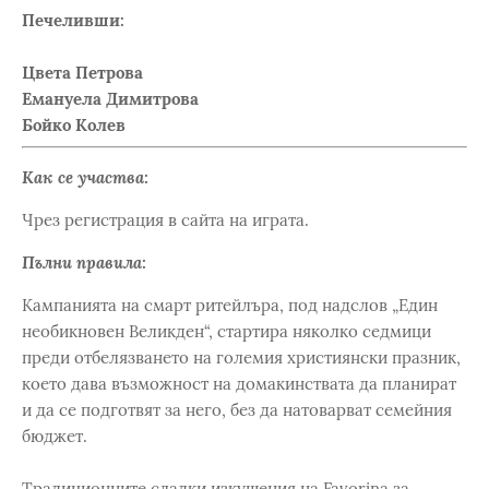
Печеливши:
Цвета Петрова
Емануела Димитрова
Бойко Колев
Как се участва:
Чрез регистрация в сайта на играта.
Пълни правила:
Кампанията на смарт ритейлъра, под надслов „Един
необикновен Великден“, стартира няколко седмици
преди отбелязването на големия християнски празник,
което дава възможност на домакинствата да планират
и да се подготвят за него, без да натоварват семейния
бюджет.
Традиционните сладки изкушения на Favorina за