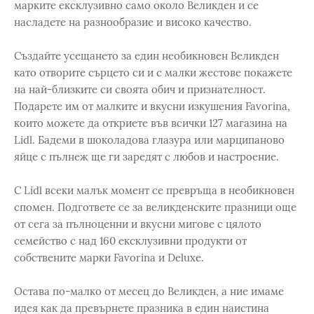
марките ексклузивно само около Великден и се
насладете на разнообразие и високо качество.
Създайте усещането за един необикновен Великден
като отворите сърцето си и с малки жестове покажете
на най-близките си своята обич и признателност.
Подарете им от малките и вкусни изкушения Favorina,
които можете да откриете във всички 127 магазина на
Lidl. Бадеми в шоколадова глазура или марципаново
яйце с пълнеж ще ги заредят с любов и настроение.
С Lidl всеки малък момент се превръща в необикновен
спомен. Подгответе се за великденските празници още
от сега за пълноценни и вкусни мигове с цялото
семейство с над 160 ексклузивни продукти от
собствените марки Favorina и Deluxe.
Остава по-малко от месец до Великден, а ние имаме
идея как да превърнете празника в един наистина