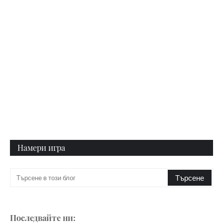
Намери игра
Последвайте ни: