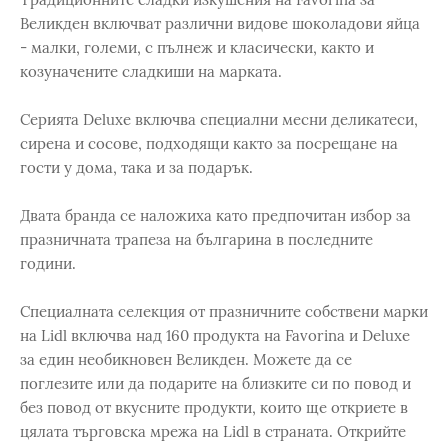
Великден включват различни видове шоколадови яйца
- малки, големи, с пълнеж и класически, както и
козуначените сладкиши на марката.
Серията Deluxe включва специални месни деликатеси,
сирена и сосове, подходящи както за посрещане на
гости у дома, така и за подарък.
Двата бранда се наложиха като предпочитан избор за
празничната трапеза на българина в последните
години.
Специалната селекция от празничните собствени марки
на Lidl включва над 160 продукта на Favorina и Deluxe
за един необикновен Великден. Можете да се
поглезите или да подарите на близките си по повод и
без повод от вкусните продукти, които ще откриете в
цялата търговска мрежа на Lidl в страната. Открийте