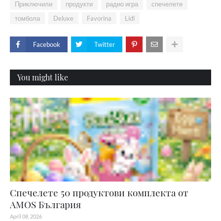
Приключили
продукти
радио игра
спечелете
томбола
Deluxe
Favorina
Lidl
Facebook
Twitter
You might like
Спечелете 50 продуктови комплекта от
AMOS България
April 08, 2026