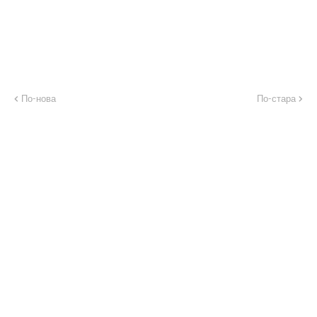
По-нова
По-стара