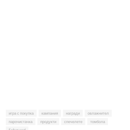
игра с покупка
кампания
награди
овлажнител
парочистачка
продукти
спечелете
томбола
Safeguard