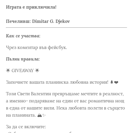
Играта е приключила!
Печеливш: Dimitar G. Djekov
Как се участва:
Чрез коментар във фейсбук.
Пълни правила:
🌟 GIVEAWAY 🌟
Започнете вашата планинска любовна история! 🌲❤️
Този Свети Валентин превръщаме мечтите в реалност,
а именно- подаряваме на един от вас романтична нощ
в една от нашите вили. Нека любовта полети в сърцето
на планината. 🏔️✨
За да се включите: