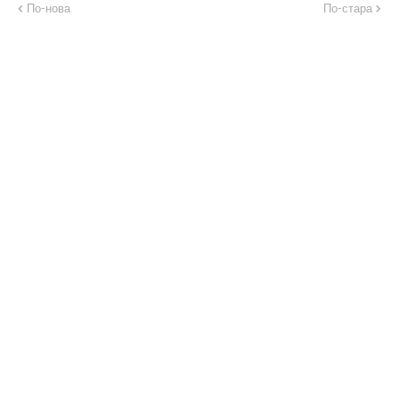
По-нова
По-стара