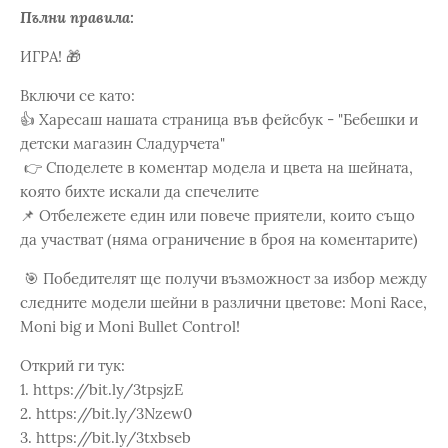
Пълни правила:
ИГРА! 🎁
Включи се като:
👍 Харесаш нашата страница във фейсбук - "Бебешки и
детски магазин Сладурчета"
👉 Споделете в коментар моделa и цвета на шейната,
която бихте искали да спечелите
📌 Отбележете един или повече приятели, които също
да участват (няма ограничение в броя на коментарите)​
🎯 Победителят ще получи възможност за избор между
следните модели шейни в различни цветове: Moni Race,
Moni big и Moni Bullet Control!
Открий ги тук:
1. https://bit.ly/3tpsjzE ​
2. https://bit.ly/3Nzew0 ​
3. https://bit.ly/3txbseb