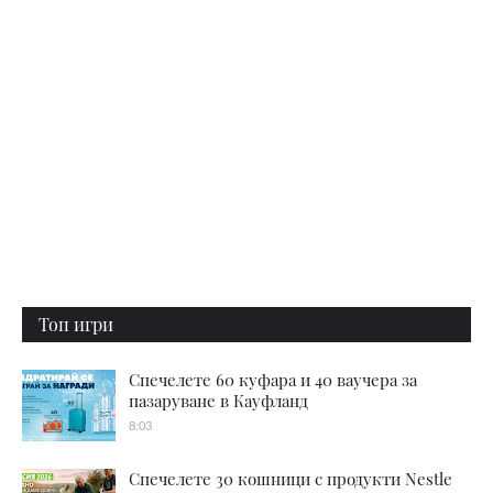
Топ игри
Спечелете 60 куфара и 40 ваучера за
пазаруване в Кауфланд
8:03
Спечелете 30 кошници с продукти Nestle