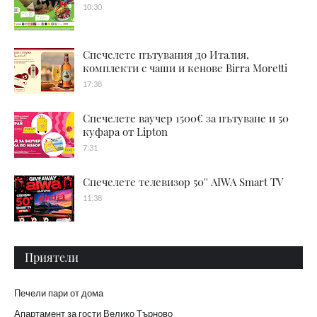
10:30
Спечелете пътувания до Италия,
комплекти с чаши и кенове Birra Moretti
17:38
Спечелете ваучер 1500€ за пътуване и 50
куфара от Lipton
7:31
Спечелете телевизор 50'' AIWA Smart TV
11:38
Приятели
Печели пари от дома
Апартамент за гости Велико Търново