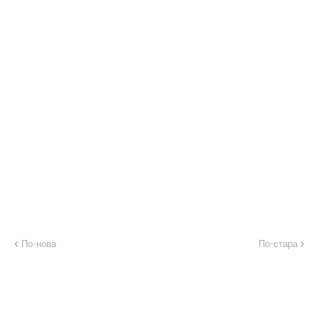
По-нова
По-стара