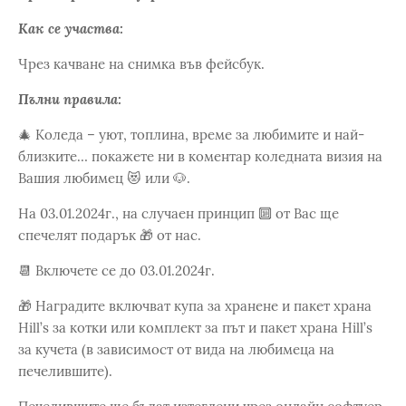
Как се участва:
Чрез качване на снимка във фейсбук.
Пълни правила:
🎄 Коледа – уют, топлина, време за любимите и най-
близките… покажете ни в коментар коледната визия на
Вашия любимец 😻 или 🐶.
На 03.01.2024г., на случаен принцип 🔟 от Вас ще
спечелят подарък 🎁 от нас.
📆 Включете се до 03.01.2024г.
🎁 Наградите включват купа за хранене и пакет храна
Hill’s за котки или комплект за път и пакет храна Hill’s
за кучета (в зависимост от вида на любимеца на
печелившите).