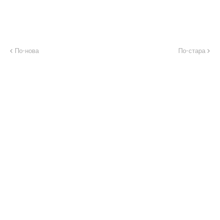
По-нова
По-стара