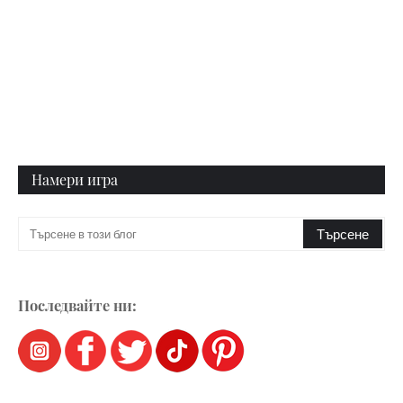
Намери игра
Последвайте ни: