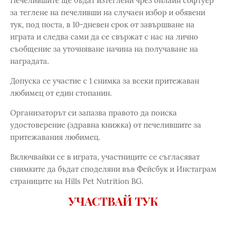
Печелившите ще бъдат изтеглени чрез онлайн софтуер
за теглене на печеливши на случаен избор и обявени
тук, под поста, в 10-дневен срок от завършване на
играта и следва сами да се свържат с нас на лично
съобщение за уточняване начина на получаване на
наградата.
Допуска се участие с 1 снимка за всеки притежаван
любимец от един стопанин.
Организаторът си запазва правото да поиска
удостоверение (здравна книжка) от печелившите за
притежавания любимец.
Включвайки се в играта, участниците се съгласяват
снимките да бъдат споделяни във Фейсбук и Инстаграм
страниците на Hills Pet Nutrition BG.
УЧАСТВАЙ ТУК