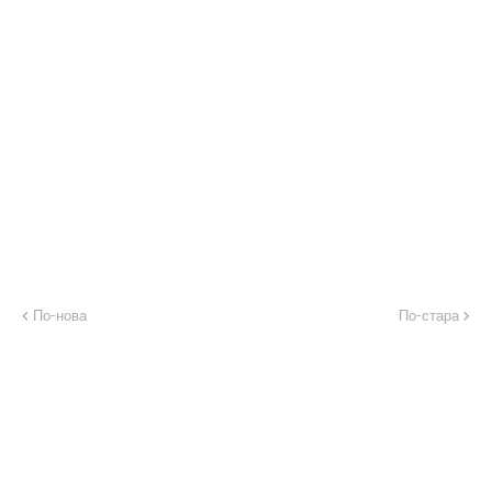
По-нова
По-стара