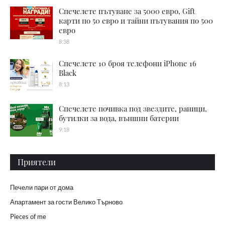
Спечелете пътуване за 5000 евро, Gift
карти по 50 евро и тайни пътувания по 500
евро
8:38
Спечелете 10 броя телефони iPhone 16
Black
8:13
Спечелете почивка под звездите, раници,
бутилки за вода, външни батерии
9:18
Приятели
Печели пари от дома
Апартамент за гости Велико Търново
Pieces of me