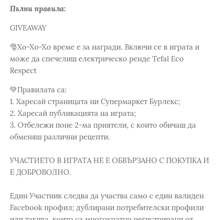
Пълни правила:
GIVEAWAY
🎅Xo-Xo-Xo време е за награди. Включи се в играта и
може да спечелиш електрическо ренде Tefal Eco
Respect
💚Правилата са:
1. Харесай страницата ни Супермаркет Бурлекс;
2. Харесай публикацията на играта;
3. Отбележи поне 2-ма приятели, с които обичаш да
обменяш различни рецепти.
УЧАСТИЕТО В ИГРАТА НЕ Е ОБВЪРЗАНО С ПОКУПКА И
Е ДОБРОВОЛНО.
Един Участник следва да участва само с един валиден
Facebook профил; дублирани потребителски профили
или такива, които са многократно регистрирани от