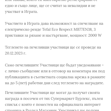
едно и също лице, ще се считат за невалидни и не
участват в Играта.
Участието в Играта дава възможност за спечелване на
електрическо ренде Tefal Eco Respect MB77EN38, 3
приставки за рязане и настъргване, мощност: 2000 W
Тегленето на печеливши участници ще се проведе на
20.12.2023 г.
Само печелившите Участници ще бъдат уведомявани –
с лично съобщение или в отговор на коментара им под
публикацията в съответната социална мрежа в рамките
на до 5 (пет) работни дни след тегленето на наградите.
Печелившите Участници ще могат да получат своята
награда в посочен от тях Супермаркет Бурлекс, пълен
списък с които е поместен на официалната интернет
страница в Раздел Магазини. Участникът ще получи