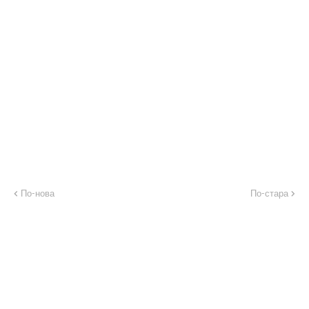
По-нова
По-стара