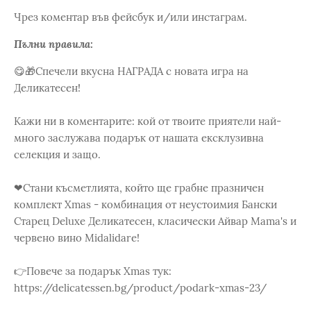
Чрез коментар във фейсбук и/или инстаграм.
Пълни правила:
😋🎁Спечели вкусна НАГРАДА с новата игра на
Деликатесен!
Кажи ни в коментарите: кой от твоите приятели най-
много заслужава подарък от нашата ексклузивна
селекция и защо.
❤Стани късметлията, който ще грабне празничен
комплект Xmas - комбинация от неустоимия Бански
Старец Deluxe Деликатесен, класически Айвар Mama's и
червено вино Midalidare!
👉Повече за подарък Xmas тук:
https://delicatessen.bg/product/podark-xmas-23/