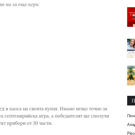
е ни за още игри:
П
ед в хаоса на своята кухня. Имаме нещо точно за
та септемврийска игра, а победителят ще сполучи
Печ
т прибори от 30 части.
Апар
Piec