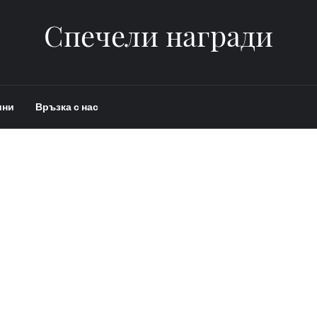
Спечели награди
ини
Връзка с нас