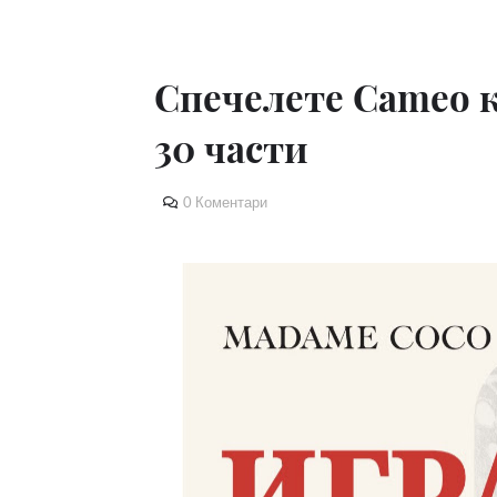
Спечелете Cameo 
30 части
0 Коментари