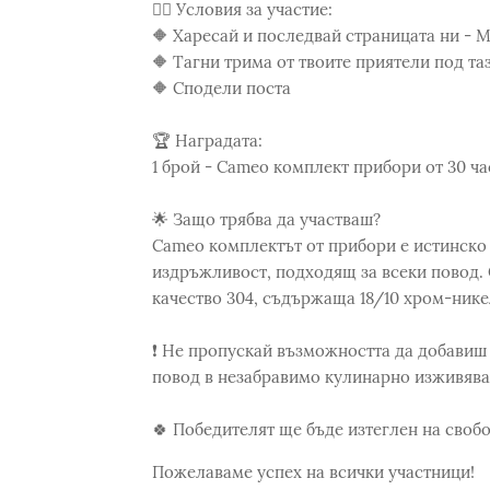
👉🏻 Условия за участие:
🔶 Харесай и последвай страницата ни - 
🔶 Тагни трима от твоите приятели под та
🔶 Сподели поста
🏆 Наградата:
1 брой - Cameo комплект прибори от 30 ча
🌟 Защо трябва да участваш?
Cameo комплектът от прибори е истинско 
издръжливост, подходящ за всеки повод. 
качество 304, съдържаща 18/10 хром-нике
❗️ Не пропускай възможността да добавиш 
повод в незабравимо кулинарно изживява
🍀 Победителят ще бъде изтеглен на своб
Пожелаваме успех на всички участници!