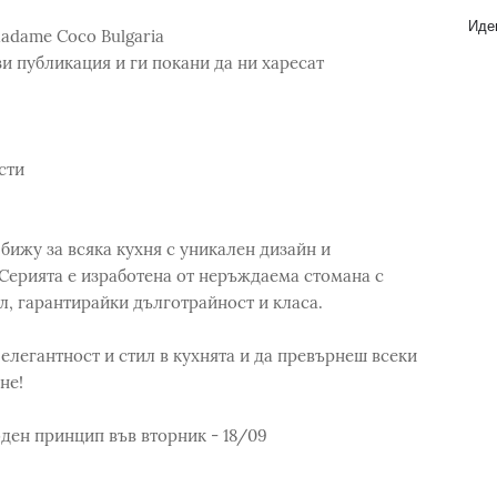
Идеи
Madame Coco Bulgaria
зи публикация и ги покани да ни харесат
сти
бижу за всяка кухня с уникален дизайн и
Серията е изработена от неръждаема стомана с
л, гарантирайки дълготрайност и класа.
елегантност и стил в кухнята и да превърнеш всеки
не!
оден принцип във вторник - 18/09