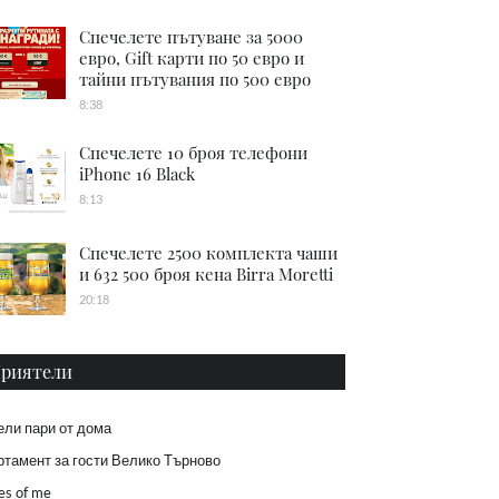
Спечелете пътуване за 5000
евро, Gift карти по 50 евро и
тайни пътувания по 500 евро
8:38
Спечелете 10 броя телефони
iPhone 16 Black
8:13
Спечелете 2500 комплекта чаши
и 632 500 броя кена Birra Moretti
20:18
риятели
ели пари от дома
тамент за гости Велико Търново
es of me