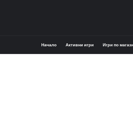
Начало
Активни игри
Игри по магаз