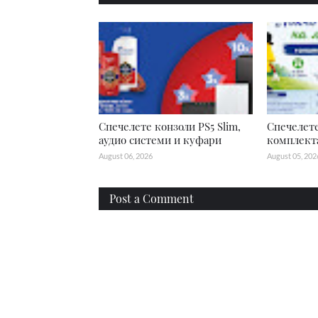
Спечелете конзоли PS5 Slim,
Спечелете
аудио системи и куфари
комплекта
August 06, 2026
August 05, 202
Post a Comment