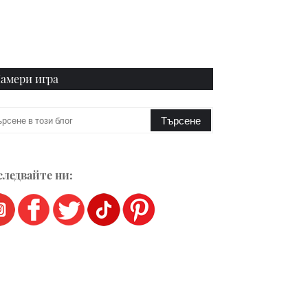
амери игра
ледвайте ни: