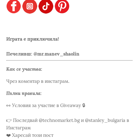
Играта е приключила!
Печеливш: @mr.manev_shaolin
Как се участва:
Чрез коментар в инстаграм.
Пълни правила:
👀 Условия за участие в Giveaway 🔒
👉 Последвай @technomarket.bg и @stanley_bulgaria в
Инстаграм
❤️ Харесай този пост