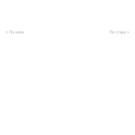
По-нова
По-стара