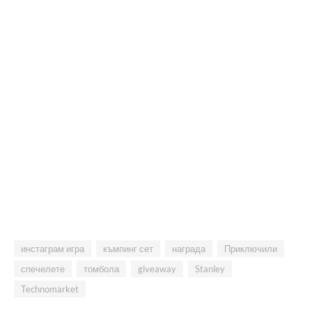
инстаграм игра
къмпинг сет
награда
Приключили
спечелете
томбола
giveaway
Stanley
Technomarket