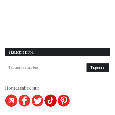
Намери игра
Последвайте ни: