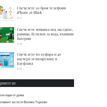
Спечелете 10 броя телефони
iPhone 16 Black
8:13
Спечелете почивка под звездите,
раници, бутилки за вода, външни
батерии
9:18
Спечелете 60 куфара и 40
ваучера за пазаруване в
Кауфланд
8:03
риятели
ели пари от дома
тамент за гости Велико Търново