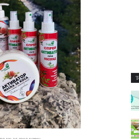
Т
е ни за още игри: