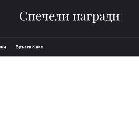
Спечели награди
ини
Връзка с нас