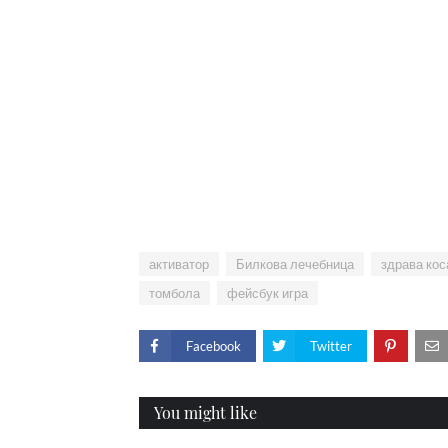
активатор
Билкова лечебница
здрава кос
томбола
фейсбук игра
Facebook
Twitter
You might like