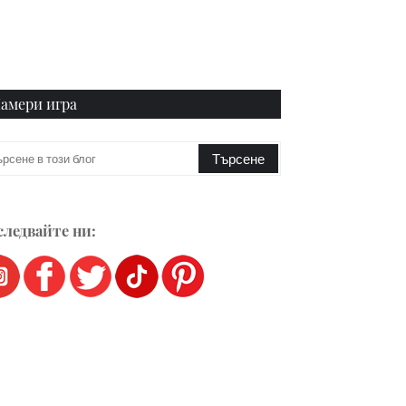
амери игра
ледвайте ни: