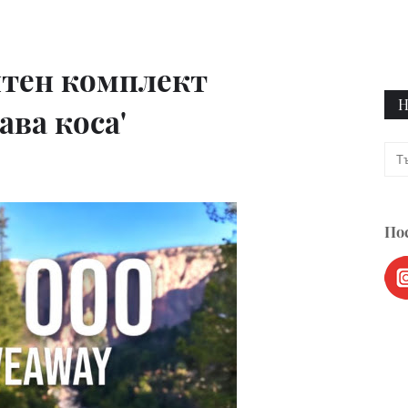
ятен комплект
Н
ава коса'
Пос