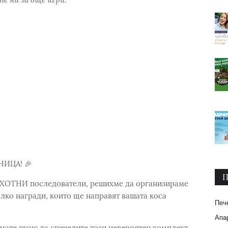
НИЦА! 🎉
П
АХОТНИ последователи, решихме да организираме
ко награди, които ще направят вашата коса
Печ
Апар
 имате шанс да спечелите този невероятен комплект,