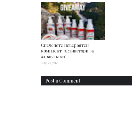
Спечелете невероятен
комплект 'Активатори за
здрава коса'
July 21, 2023
Post a Comment