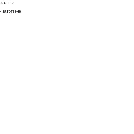
es of me
 за готвене