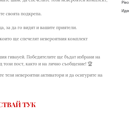
Piec
Идеи
ете своята подкрепа.
а, за да го видят и вашите приятели.
които ще спечелят невероятния комплект
ашия гивауей. Победителите ще бъдат избрани на
 този пост, както и на лично съобщение! 🏆
е тези невероятни активатори и да осигурите на
СТВАЙ ТУК