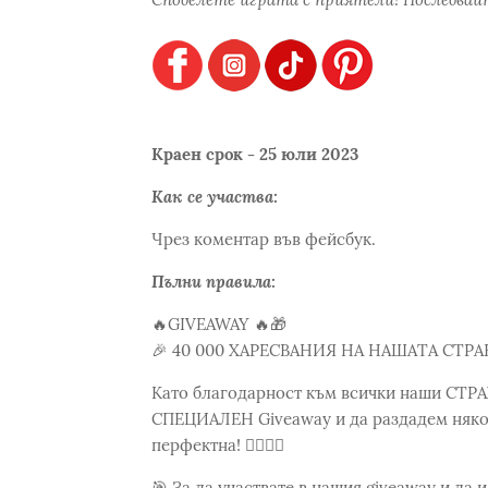
Краен срок - 25 юли 2023
Как се участва:
Чрез коментар във фейсбук.
Пълни правила:
🔥GIVEAWAY 🔥🎁
🎉 40 000 ХАРЕСВАНИЯ НА НАШАТА СТРА
Като благодарност към всички наши СТР
СПЕЦИАЛЕН Giveaway и да раздадем някол
перфектна! 💆‍♀️💇‍♀️
🎯 За да участвате в нашия giveaway и да