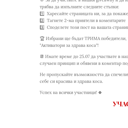
трябва да изпълните следните стъпки:
1️⃣ Харесайте страницата ни, за да покаж
2️⃣ Тагнете 2-ма приятели в коментарите
3️⃣ Споделете този пост на вашата страниц
🏆 Избрани ще бъдат ТРИМА победители, 
"Активатори за здрава коса"!
📆 Имате време до 25.07 да участвате в н
случаен принцип и обявени в коментар под
Не пропускайте възможността да спечелит
себе си красива и здрава коса.
Успех на всички участници! 🍀
УЧА