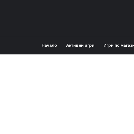
Начало
Активни игри
Игри по магаз