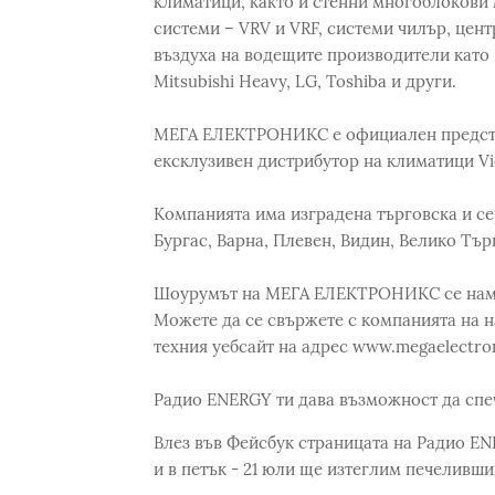
климатици, както и стенни многоблокови
системи – VRV и VRF, системи чилър, цен
въздуха на водещите производители като Da
Mitsubishi Heavy, LG, Toshiba и други.
МЕГА ЕЛЕКТРОНИКС е официален представи
ексклузивен дистрибутор на климатици Vi
Компанията има изградена търговска и се
Бургас, Варна, Плевен, Видин, Велико Тър
Шоурумът на МЕГА ЕЛЕКТРОНИКС се намир
Можете да се свържете с компанията на н
техния уебсайт на адрес www.megaelectron
Радио ENERGY ти дава възможност да спе
Влез във Фейсбук страницата на Радио 
и в петък - 21 юли ще изтеглим печеливши