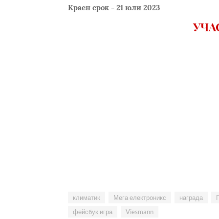
Краен срок - 21 юли 2023
УЧА
климатик
Мега електроникс
награда
фейсбук игра
Viesmann