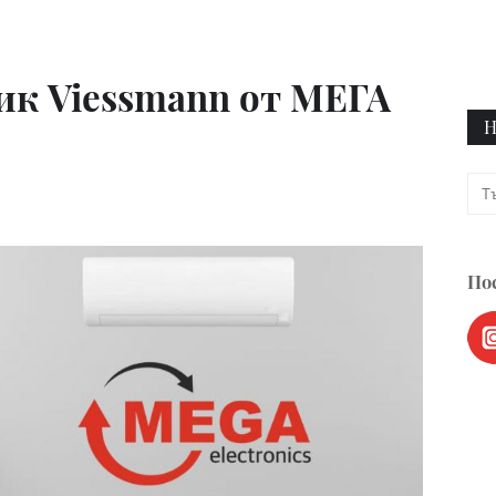
ик Viessmann от МЕГА
Н
Пос