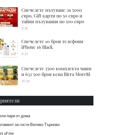
Спечелете пътуване за 5000
евро, Gift карти по 50 евро и
тайни пътувания по 500 евро
8:38
Спечелете 10 броя телефони
iPhone 16 Black
8:13
Спечелете 2500 комплекта чаши
и 632 500 броя кена Birra Moretti
20:18
риятели
ели пари от дома
тамент за гости Велико Търново
es of me