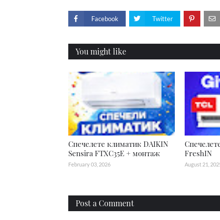
Facebook
Twitter
You might like
Спечелете климатик DAIKIN
Спечелет
Sensira FTXC35E + монтаж
FreshIN
February 03, 2026
August 21, 202
Post a Comment