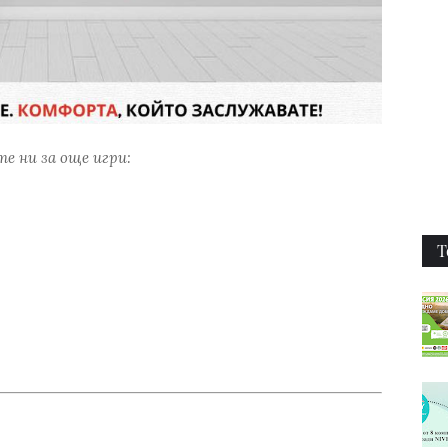
е ни за още игри:
Т