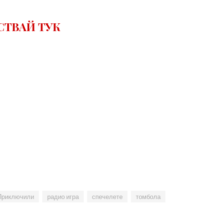
СТВАЙ ТУК
Приключили
радио игра
спечелете
томбола