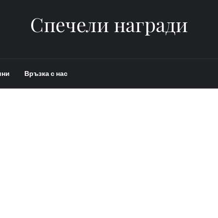
Спечели награди
ини
Връзка с нас