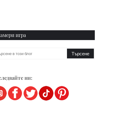
амери игра
ледвайте ни: