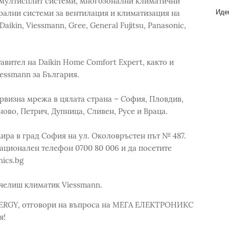
 мултисплит системи, многозонални климатични
Идеи
трални системи за вентилация и климатизация на
ikin, Viessmann, Gree, General Fujitsu, Panasonic,
тел на Daikin Home Comfort Expert, както и
essmann за България.
рвизна мрежа в цялата страна – София, Пловдив,
ново, Петрич, Дупница, Сливен, Русе и Враца.
а в град София на ул. Околовръстен път № 487.
ационален телефон 0700 80 006 и да посетите
ics.bg
челиш климатик Viessmann.
ENERGY, отговори на въпроса на МЕГА ЕЛЕКТРОНИКС
я!