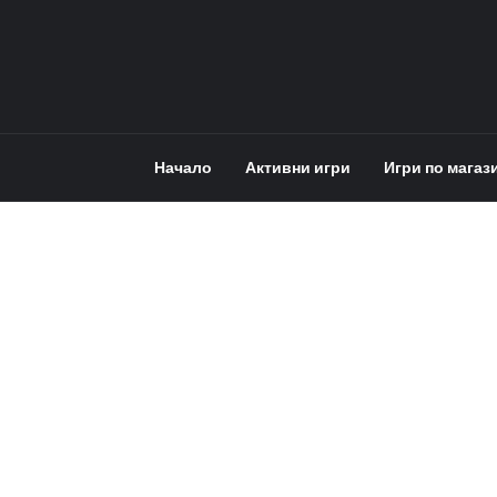
Начало
Активни игри
Игри по магаз