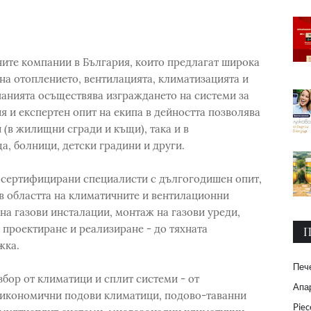
те компании в България, които предлагат широка
на отоплението, вентилацията, климатизацията и
панията осъществява изграждането на системи за
я и експертен опит на екипа в дейността позволява
 (в жилищни сгради и къщи), така и в
а, болници, детски градини и други.
сертифицирани специалисти с дългогодишен опит,
 областта на климатичните и вентилационни
на газови инсталации, монтаж на газови уреди,
 проектиране и реализиране - до тяхната
П
жка.
Печ
ор от климатици и сплит системи - от
Апар
икономични подови климатици, подово-таванни
Piec