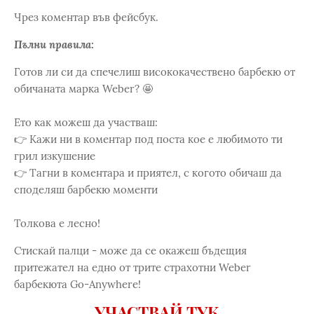
Чрез коментар във фейсбук.
Пълни правила:
Готов ли си да спечелиш висококачествено барбекю от
обичаната марка Weber? 🤩
Ето как можеш да участваш:
👉 Кажи ни в коментар под поста кое е любимото ти
грил изкушение
👉 Тагни в коментара и приятел, с когото обичаш да
споделяш барбекю моменти
Толкова е лесно!
Стискай палци - може да се окажеш бъдещия
притежател на едно от трите страхотни Weber
барбекюта Go-Anywhere!
УЧАСТВАЙ ТУК