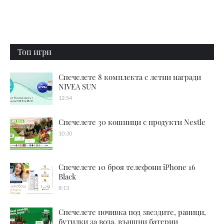
Топ игри
Спечелете 8 комплекта с летни награди
NIVEA SUN
12:54
Спечелете 30 кошници с продукти Nestle
10:30
Спечелете 10 броя телефони iPhone 16
Black
8:13
Спечелете почивка под звездите, раници,
бутилки за вода, външни батерии