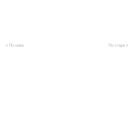
По-нова
По-стара