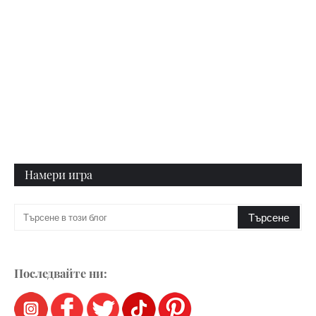
Намери игра
Последвайте ни: