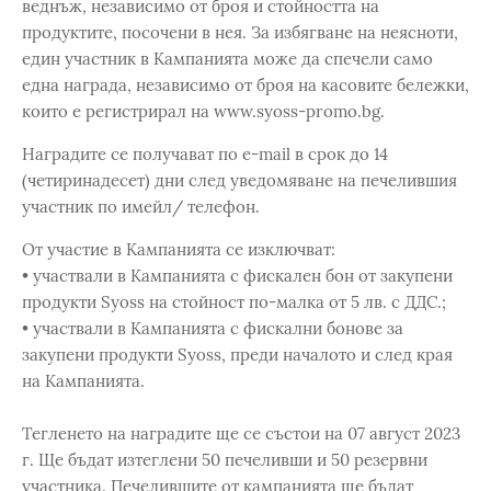
веднъж, независимо от броя и стойността на
продуктите, посочени в нея. За избягване на неясноти,
един участник в Кампанията може да спечели само
една награда, независимо от броя на касовите бележки,
които е регистрирал на www.syoss-promo.bg.
Наградите се получават по e-mail в срок до 14
(четиринадесет) дни след уведомяване на печелившия
участник по имейл/ телефон.
От участие в Кампанията се изключват:
• участвали в Кампанията с фискален бон от закупени
продукти Syoss на стойност по-малка от 5 лв. с ДДС.;
• участвали в Кампанията с фискални бонове за
закупени продукти Syoss, преди началото и след края
на Кампанията.
Тегленето на наградите ще се състои на 07 август 2023
г. Ще бъдат изтеглени 50 печеливши и 50 резервни
участника. Печелившите от кампанията ще бъдат