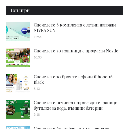
Топ игри
Спечелете 8 комплекта с летни награди
NIVEA SUN
12:54
Спечелете 30 кошници с продукти Nestle
10:30
Спечелете 10 броя телефони iPhone 16
Black
8:13
Спечелете почивка под звездите, раници,
бутилки за вода, външни батерии
9:18
Спечелете 60 куфара и 40 ваучера за