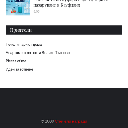
пазаруване в Кауфланд
8:03
Приятели
Печели пари от дома
Апартамент за гости Велико Търново
Pieces of me
Идеи за готвене
© 2009
Спечели награди