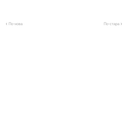
По-нова
По-стара