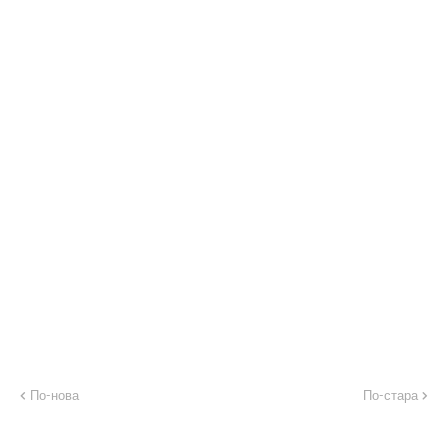
По-нова
По-стара