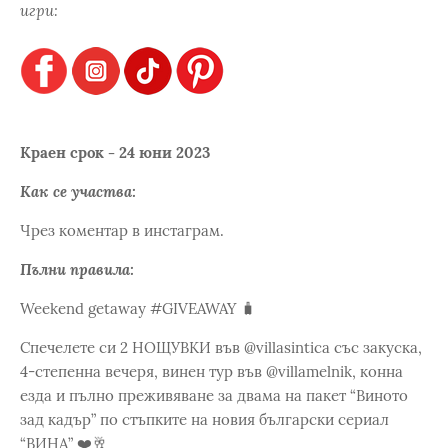
игри:
Краен срок - 24 юни 2023
Как се участва:
Чрез коментар в инстаграм.
Пълни правила:
Weekend getaway #GIVEAWAY 🧳
Спечелете си 2 НОЩУВКИ във @villasintica със закуска,
4-степенна вечеря, винен тур във @villamelnik, конна
езда и пълно преживяване за двама на пакет “Виното
зад кадър” по стъпките на новия български сериал
“ВИНА” ❤️🥂