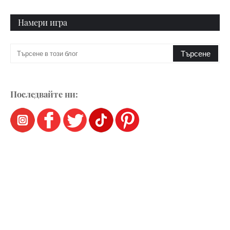
Намери игра
Последвайте ни: