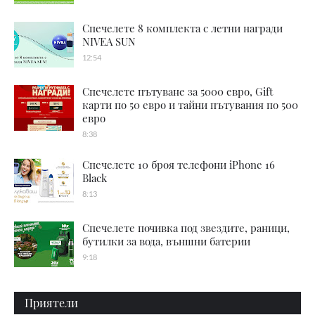
Спечелете 8 комплекта с летни награди
NIVEA SUN
12:54
Спечелете пътуване за 5000 евро, Gift
карти по 50 евро и тайни пътувания по 500
евро
8:38
Спечелете 10 броя телефони iPhone 16
Black
8:13
Спечелете почивка под звездите, раници,
бутилки за вода, външни батерии
9:18
Приятели