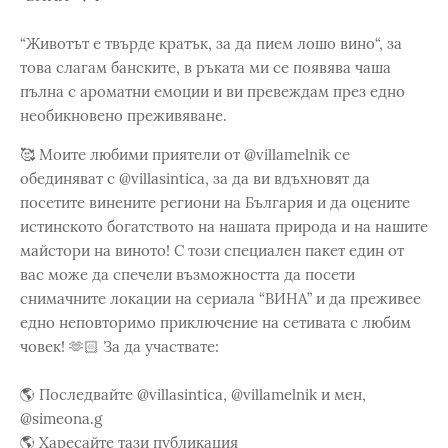
“Животът е твърде кратък, за да пием лошо вино“, за
това слагам банските, в ръката ми се появява чаша
пълна с ароматни емоции и ви превеждам през едно
необикновено преживяване.
🥰 Моите любими приятели от @villamelnik се
обединяват с @villasintica, за да ви вдъхновят да
посетите винените региони на България и да оцените
истинското богатството на нашата природа и на нашите
майстори на виното! С този специален пакет един от
вас може да спечели възможността да посети
снимачните локации на сериала “ВИНА” и да преживее
едно неповторимо приключение на сетивата с любим
човек! 🫶🏻 За да участвате:
🌎 Последвайте @villasintica, @villamelnik и мен,
@simeona.g
🌎 Харесайте тази публикация