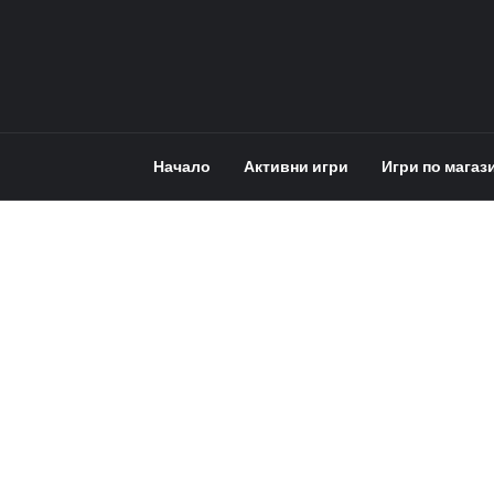
Начало
Активни игри
Игри по магаз