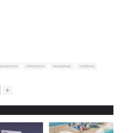
иключили
спечелете
телевизор
томбола