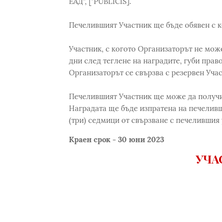
ЕАД“, ["PUBLICIS].
Печелившият Участник ще бъде обявен с 
Участник, с когото Организаторът не може
дни след теглене на наградите, губи право
Организаторът се свързва с резервен Учас
Печелившият Участник ще може да получи 
Наградата ще бъде изпратена на печеливши
(три) седмици от свързване с печелившия 
Краен срок - 30 юни 2023
УЧА