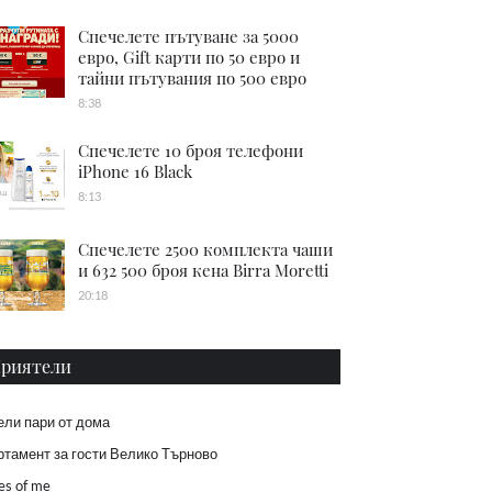
Спечелете пътуване за 5000
евро, Gift карти по 50 евро и
тайни пътувания по 500 евро
8:38
Спечелете 10 броя телефони
iPhone 16 Black
8:13
Спечелете 2500 комплекта чаши
и 632 500 броя кена Birra Moretti
20:18
риятели
ели пари от дома
тамент за гости Велико Търново
es of me