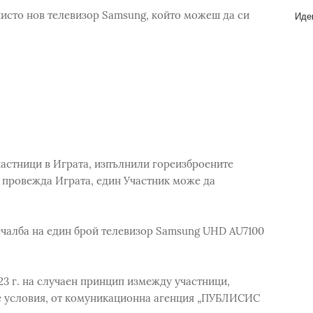
чисто нов телевизор Samsung, който можеш да си
Идеи
участници в Играта, изпълнили гореизброените
е провежда Играта, един Участник може да
ечалба на един брой телевизор Samsung UHD AU7100
23 г. на случаен принцип измежду участници,
оре условия, от комуникационна агенция „ПУБЛИСИС