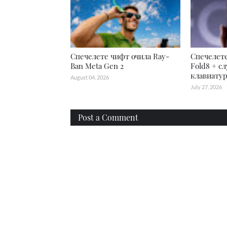
Спечелете чифт очила Ray-
Спечелете
Ban Meta Gen 2
Fold8 + с
клавиатур
August 04, 2026
July 27, 2026
Post a Comment