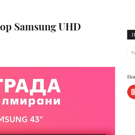
зор Samsung UHD
Н
Пос