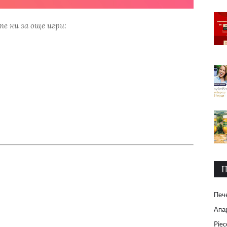
е ни за още игри:
П
Печ
Апар
Piec