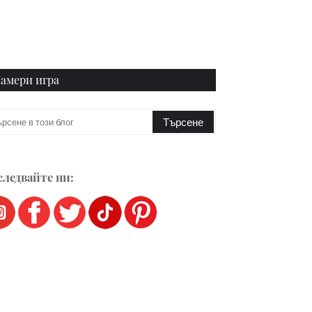
амери игра
ледвайте ни: