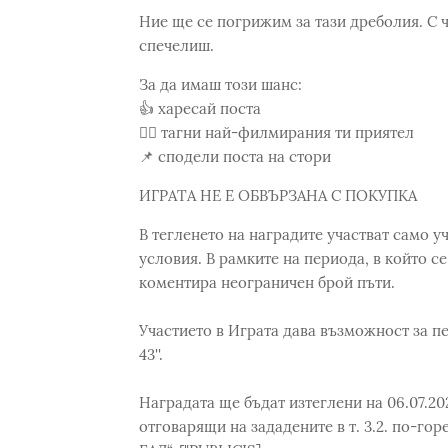
Ние ще се погрижим за тази дреболия. С 
спечелиш.
За да имаш този шанс:⁣
👍 харесай поста⁣
😶‍🌫️ тагни най-филмирания ти приятел ⁣
📌 сподели поста на стори⁣
ИГРАТА НЕ Е ОБВЪРЗАНА С ПОКУПКА
В тегленето на наградите участват само 
условия. В рамките на периода, в който с
коментира неограничен брой пъти.
Участието в Играта дава възможност за п
43''.
Наградата ще бъдат изтеглени на 06.07.20
отговарящи на зададените в т. 3.2. по-г