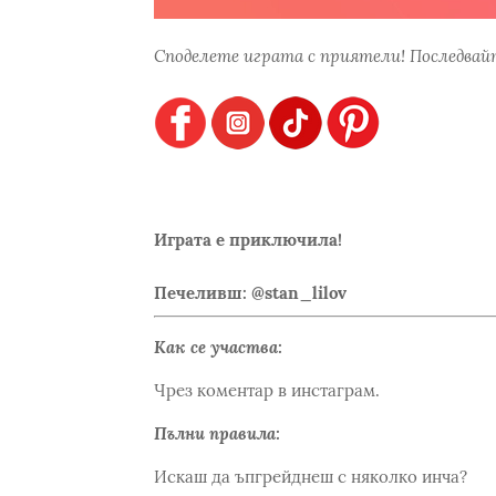
Споделете играта с приятели! Последвайт
Играта е приключила!
Печеливш: @stan_lilov
Как се участва:
Чрез коментар в инстаграм.
Пълни правила:
Искаш да ъпгрейднеш с няколко инча?