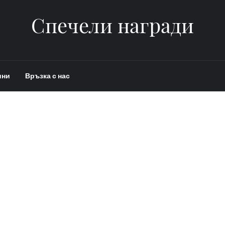
Спечели награди
ини
Връзка с нас