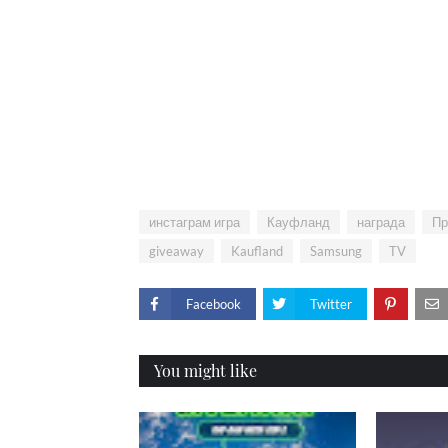
инстаграм игра
Кауфланд
награда
Пр
giveaway
Kaufland
Samsung
TV
Facebook
Twitter
You might like