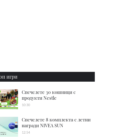
оп игри
Спечелете 30 кошници с
продукти Nestle
10:30
Спечелете 8 комплекта с летни
награди NIVEA SUN
12:54