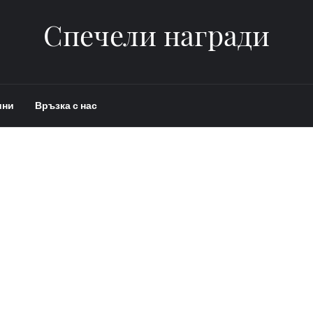
Спечели награди
ини
Връзка с нас