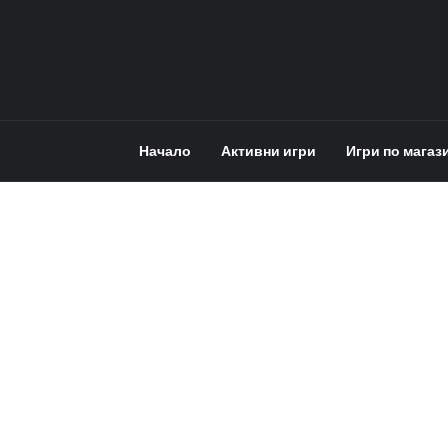
Начало
Активни игри
Игри по магаз