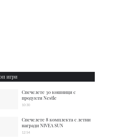
оп игри
Спечелете 30 кошници с
продукти Nestle
10:30
Спечелете 8 комплекта с летни
награди NIVEA SUN
12:54