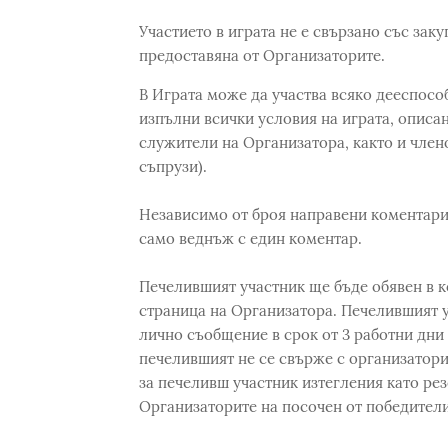
Участието в играта не е свързано със зак
предоставяна от Организаторите.
В Играта може да участва всяко дееспосо
изпълни всички условия на играта, описан
служители на Организатора, както и члено
съпрузи).
Независимо от броя направени коментари,
само веднъж с един коментар.
Печелившият участник ще бъде обявен в к
страница на Организатора. Печелившият у
лично съобщение в срок от 3 работни дни 
печелившият не се свърже с организатори
за печеливш участник изтегления като рез
Организаторите на посочен от победителит