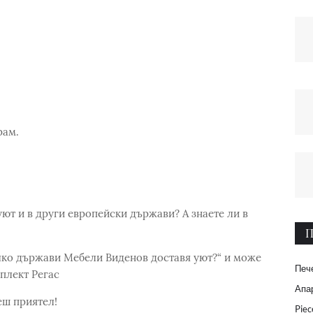
рам.
уют и в други европейски държави? А знаете ли в
П
олко държави Мебели Виденов доставя уют?“ и може
Печ
плект Регас
Апар
еш приятел!
Piec