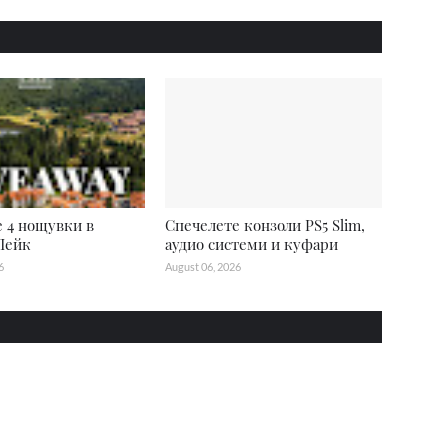
 4 нощувки в
Спечелете конзоли PS5 Slim,
Лейк
аудио системи и куфари
6
August 06, 2026