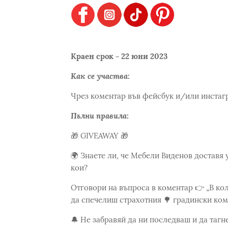
Краен срок - 22 юни 2023
Как се участва:
Чрез коментар във фейсбук и/или инстаг
Пълни правила:
🎁 GIVEAWAY 🎁
🌍 Знаете ли, че Мебели Виденов доставя 
кои?
Отговори на въпроса в коментар 👉 „В к
да спечелиш страхотния 🌳 градински ком
🔔 Не забравяй да ни последваш и да тагн