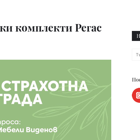
ки комплекти Регас
Н
Пос