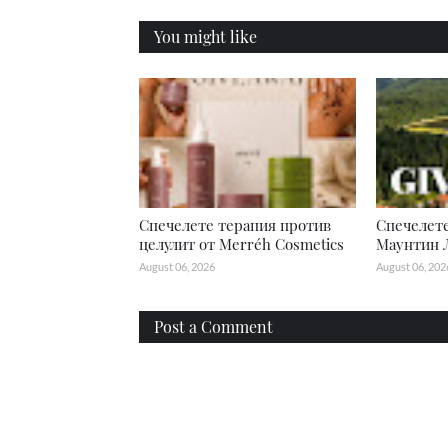
You might like
Спечелете терапия против
Спечелете
целулит от Merréh Cosmetics
Маунтин 
August 06, 2026
August 06, 202
Post a Comment