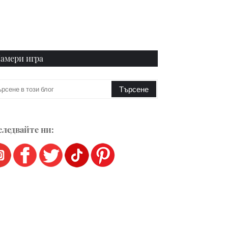
амери игра
ледвайте ни: