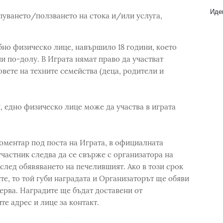
Идеи
упуването/ползването на стока и/или услуга,
бно физическо лице, навършило 18 години, което
и по-долу. В Играта нямат право да участват
вете на техните семейства (деца, родители и
 едно физическо лице може да участва в играта
оментар под поста на Играта, в официалната
частник следва да се свърже с организатора на
след обявяването на печелившият. Ако в този срок
те, то той губи наградата и Организаторът ще обяви
ерва. Наградите ще бъдат доставени от
е адрес и лице за контакт.