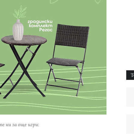
Т
е ни за още игри: