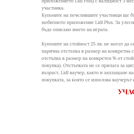
приложениeто Lidl Plus) с валидност 3 ме
участника.
Купоните на печелившите участници ще б
мобилното приложение Lidl Plus. За улес
бъде описано името на играта.
Купоните на стойност 25 лв. не могат да с
парична отстъпка в размер на конкретна с
отстъпка в размер на конкретен % от стой
покупка). Отстъпката не се прилага за ци
възраст, Lidl ваучер, както и заплащане 
покупката, за която се използва ваучерът е
УЧА