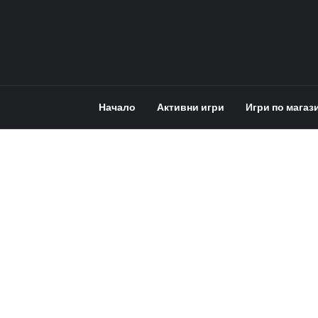
Начало
Активни игри
Игри по магаз