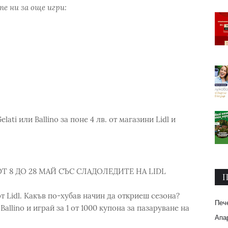
е ни за още игри:
lati или Ballino за поне 4 лв. от магазини Lidl и
T 8 ДО 28 МАЙ СЪС СЛАДОЛЕДИТЕ НА LIDL
П
т Lidl. Какъв по-хубав начин да откриеш сезона?
Печ
Ballino и играй за 1 от 1000 купона за пазаруване на
Апар