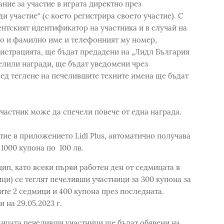
ние за участие в играта директно през
 участие“ (с което регистрира своето участие). С
ентският идентификатор на участника и в случай на
но и фамилно име и телефонният му номер,
истрацията, ще бъдат предадени на „Лидл България
елили награди, ще бъдат уведомени чрез
лед теглене на печелившите техните имена ще бъдат
частник може да спечели повече от една награда.
тие в приложението Lidl Plus, автоматично получава
 1000 купона по 100 лв.
ип, като всеки първи работен ден от седмицата в
мици) се теглят печеливши участници за 300 купона за
рвите 2 седмици и 400 купона през последната.
на 29.05.2023 г.
мицата печеливши участници ще бъдат обявени на