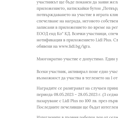
участникът ще бъде поканен да заяви жела
приложението, натискайки бутон „Потвърди
потвърждаването на участие в играта кли
спечелване на награда, неговото собстве
записани в приложението по време на рег
ЕООД енд Ко“ КД. Всички участници, спеч
нотификация в приложението Lidl Plus. С
обявени на www.lidl.bg/igra.
Многократно участие е допустимо. Един у
Всеки участник, активирал поне едно учас
възможност да участва в тегленето на 1 от
Наградите се разиграват на случаен принц
периода 08.05.2023 – 28.05.2023 г. (3 сед
пазаруване с Lidl Plus по 100 лв. през пъ
Последните печеливши ще бъдат изтеглени 
Изтеглените в първия работен ден от сед