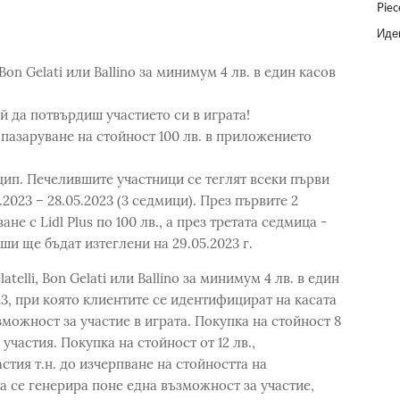
Piec
Идеи
 Bon Gelati или Ballino за минимум 4 лв. в един касов
яй да потвърдиш участието си в играта!
 пазаруване на стойност 100 лв. в приложението
цип. Печелившите участници се теглят всеки първи
2023 – 28.05.2023 (3 седмици). През първите 2
не с Lidl Plus по 100 лв., а през третата седмица -
ши ще бъдат изтеглени на 29.05.2023 г.
telli, Bon Gelati или Ballino за минимум 4 лв. в един
23, при която клиентите се идентифицират на касата
зможност за участие в играта. Покупка на стойност 8
 участия. Покупка на стойност от 12 лв.,
астия т.н. до изчерпване на стойността на
а се генерира поне една възможност за участие,