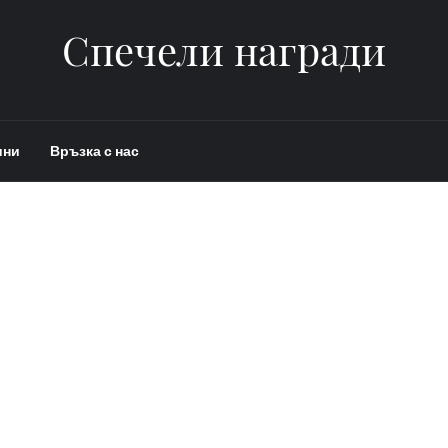
Спечели награди
ини
Връзка с нас