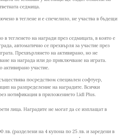
ответната седмица.
лючено в теглене и е спечелило, не участва в бъдещи
о в тегленето на награди през седмицата, в която е
града, автоматично се прехвърля за участие през
грата. Прехвърлянето на активирано, но не
ане на награда или до приключване на играта.
ко активирано участие.
осъществява посредством специален софтуер,
цип на разпределение на наградите. Всички
ез нотификация в приложението Lidl Plus.
рети лица. Наградите не могат да се изплащат в
00 лв. (разделени на 4 купона по 25 лв. и заредени в