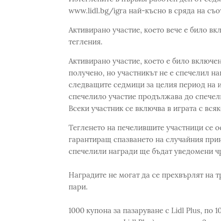
www.lidl.bg/igra най-късно в сряда на съ
Активирано участие, което вече е било вк
тегления.
Активирано участие, което е било включен
получено, но участникът не е спечелил на
следващите седмици за целия период на и
спечелило участие продължава до спечелв
Всеки участник се включва в играта с вся
Тегленето на печелившите участници се 
гарантиращ спазването на случайния прин
спечелили награди ще бъдат уведомени чр
Наградите не могат да се прехвърлят на т
пари.
1000 купона за пазаруване с Lidl Plus, по 1