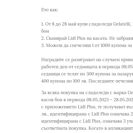
Ето как:
1. От 8 до 28 май купи сладоледи Gelatelli,
бон
2. Сканирай Lidl Plus на касата. Не забрав
3. Можеш да спечелиш 1 от 1000 купона за
Наградите се разиграват на случаен прин
работен ден от седмицата в периода 08.05.
седмици се телят по 300 купона за пазарува
400 купона по 100 лв. Последните печелив
За всяка покупка на сладоледи с марка Gela
касов бон в периода 08.05.2023 – 28.05.20
с приложението Lidl Plus, те получават въ
лв., идентифицирана с Lidl Plus означава 2
идентифицирана с Lidl Plus, означава 3 уч
съответната покупка. Когато в апликацият