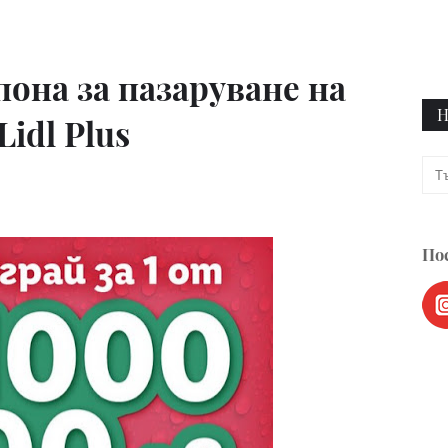
пона за пазаруване на
Н
Lidl Plus
Пос