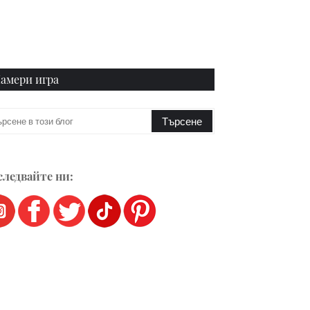
амери игра
ледвайте ни: