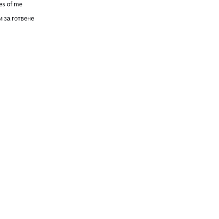
es of me
 за готвене