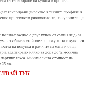
сеца от генериране на купона в профила на
ъдат генерирани директно в техните профили в
нение при тяхното разпознаване, на купоните ще
е ползват заедно с друг купон от същия вид (за
ума от общата стойност на покупката и купон за
ността на покупка в рамките на една и съща
гари, адаптирано мляко за деца до 12 месечна
на паркинг такса. Минималната стойност на
 25 лв.
СТВАЙ ТУК