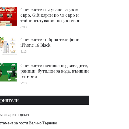
Спечелете пътуване за 5000
евро, Gift карти по 50 евро и
тайни пътувания по 500 евро
8:38
Спечелете 10 броя телефони
iPhone 16 Black
8:13
Спечелете почивка под звездите,
раници, бутилки за вода, външни
батерии
9:18
риятели
ели пари от дома
тамент за гости Велико Търново