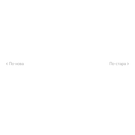
По-нова
По-стара