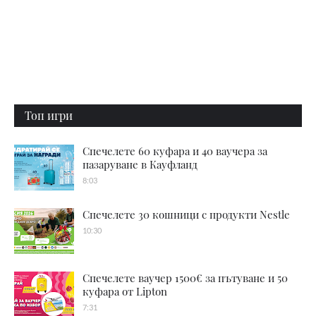
Топ игри
Спечелете 60 куфара и 40 ваучера за
пазаруване в Кауфланд
8:03
Спечелете 30 кошници с продукти Nestle
10:30
Спечелете ваучер 1500€ за пътуване и 50
куфара от Lipton
7:31