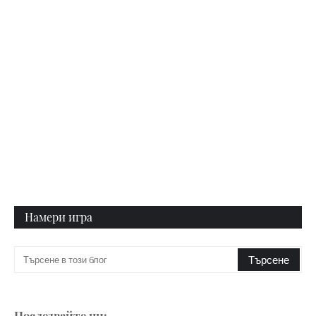
Намери игра
Последвайте ни: