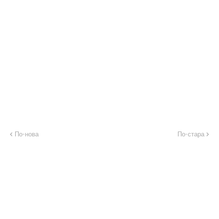
По-нова
По-стара