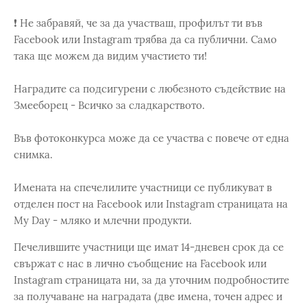
❗️ Не забравяй, че за да участваш, профилът ти във
Facebook или Instagram трябва да са публични. Само
така ще можем да видим участието ти!
Наградите са подсигурени с любезното съдействие на
Змееборец - Всичко за сладкарството.
Във фотоконкурса може да се участва с повече от една
снимка.
Имената на спечелилите участници се публикуват в
отделен пост на Facebook или Instagram страницата на
My Day - мляко и млечни продукти.
Печелившите участници ще имат 14-дневен срок да се
свържат с нас в лично съобщение на Facebook или
Instagram страницата ни, за да уточним подробностите
за получаване на наградата (две имена, точен адрес и