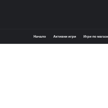
Начало
Активни игри
Игри по магаз