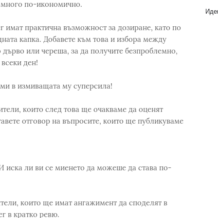
и много по-икономично.
Идеи
er имат практична възможност за дозиране, като по
дната капка. Добавете към това и избора между
о дърво или череша, за да получите безпроблемно,
 всеки ден!
ами в измиващата му суперсила!
ители, които след това ще очакваме да оценят
ставете отговор на въпросите, които ще публикуваме
И иска ли ви се миенето да можеше да става по-
ители, които ще имат ангажимент да споделят в
er в кратко ревю.