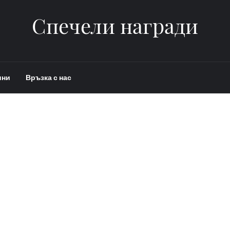
Спечели награди
ини
Връзка с нас