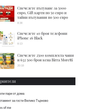
Спечелете пътуване за 5000
евро, Gift карти по 50 евро и
тайни пътувания по 500 евро
8:38
Спечелете 10 броя телефони
iPhone 16 Black
8:13
Спечелете 2500 комплекта чаши
и 632 500 броя кена Birra Moretti
20:18
риятели
ели пари от дома
тамент за гости Велико Търново
es of me