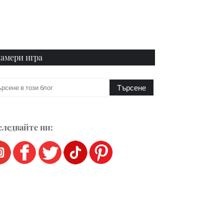
амери игра
ледвайте ни: