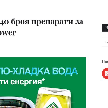
 40 броя препарати за
Н
ower
Пос