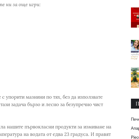
е ни за още игри:
 с упорити мазнини по тях, без да използвате
П
тази задача бързо и лесно за безупречно чист
Печ
ла нашите първокласни продукти за измиване на
Апар
пература на водата от едва 23 градуса. И правят
Piec