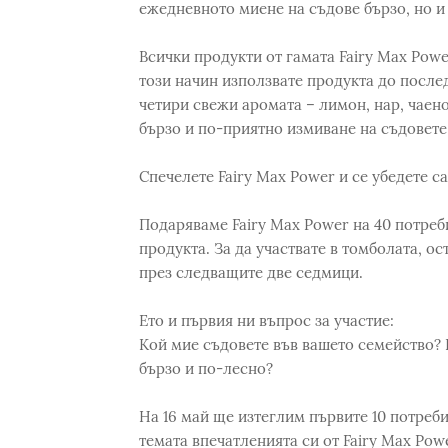
ежедневното миене на съдове бързо, но 
Всички продукти от гамата Fairy Max Pow
този начин използвате продукта до после
четири свежи аромата – лимон, нар, чаен
бързо и по-приятно измиване на съдовете
Спечелете Fairy Max Power и се убедете с
Подаряваме Fairy Max Power на 40 потреб
продукта. За да участвате в томболата, о
през следващите две седмици.
Ето и първия ни въпрос за участие:
Кой мие съдовете във вашето семейство? 
бързо и по-лесно?
На 16 май ще изтеглим първите 10 потреб
темата впечатленията си от Fairy Max Pow