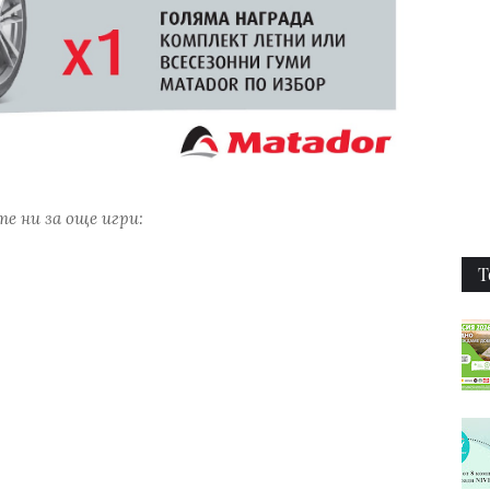
е ни за още игри:
Т