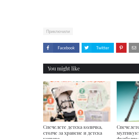
Приключили
Facebook
Twitter
You might like
Спечелете детска количка,
Спечелете
столче за хранене и детска
мултикукъ
кошара
футболна 