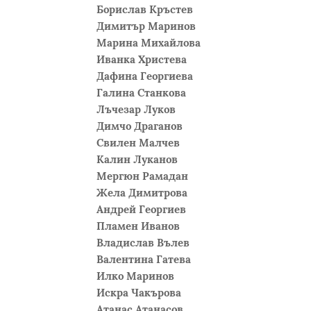
Борислав Кръстев
Димитър Маринов
Марина Михайлова
Иванка Христева
Дафина Георгиева
Галина Станкова
Лъчезар Луков
Димчо Драганов
Свилен Малчев
Калин Луканов
Мергюн Рамадан
Жела Димитрова
Андрей Георгиев
Пламен Иванов
Владислав Вълев
Валентина Гатева
Илко Маринов
Искра Чакърова
Атанас Атанасов