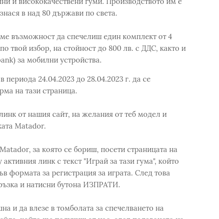
ъпни и висококачествени гуми. Производството им е
знася в над 80 държави по света.
аме възможност да спечелиш един комплект от 4
о твой избор, на стойност до 800 лв. с ДДС, както и
ank) за мобилни устройства.
 периода 24.04.2023 до 28.04.2023 г. да се
ма на тази страница.
 линк от нашия сайт, на желания от теб модел и
ката Matador.
Matador, за която се бориш, посети страницата на
активния линк с текст "Играй за тази гума", който
в формата за регистрация за играта. След това
ръзка и натисни бутона ИЗПРАТИ.
шна и да влезе в томболата за спечелването на