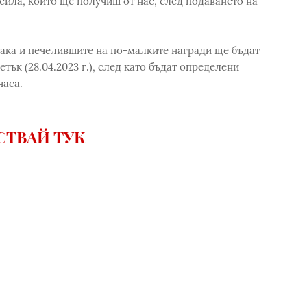
йла, който ще получиш от нас, след подаването на
ака и печелившите на по-малките награди ще бъдат
ък (28.04.2023 г.), след като бъдат определени
часа.
СТВАЙ ТУК