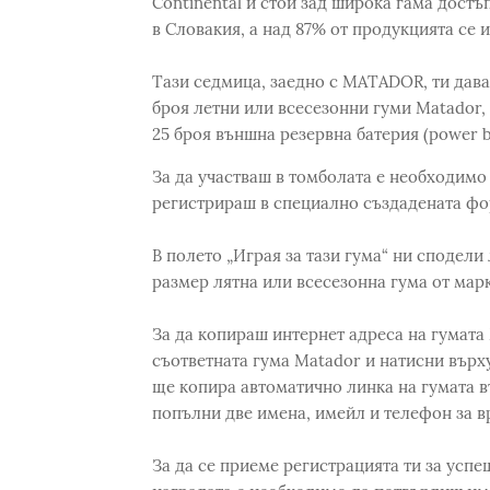
Continental и стои зад широка гама дост
в Словакия, а над 87% от продукцията се и
Тази седмица, заедно с MATADOR, ти дав
броя летни или всесезонни гуми Matador, п
25 броя външна резервна батерия (power b
За да участваш в томболата е необходимо в
регистрираш в специално създадената фор
В полето „Играя за тази гума“ ни сподели
размер лятна или всесезонна гума от мар
За да копираш интернет адреса на гумата 
съответната гума Matador и натисни върху 
ще копира автоматично линка на гумата въ
попълни две имена, имейл и телефон за в
За да се приеме регистрацията ти за успе