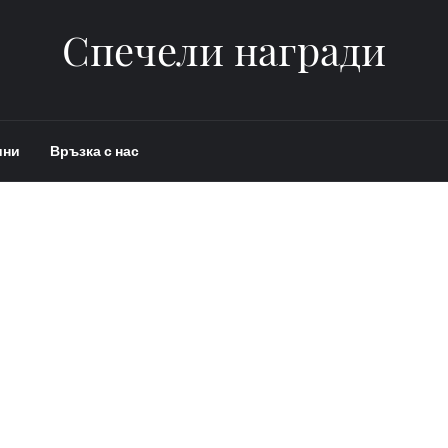
Спечели награди
ини
Връзка с нас