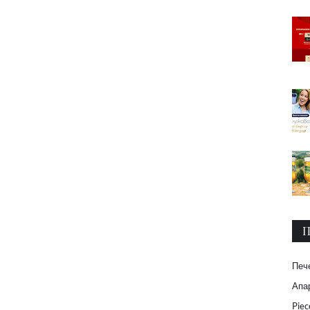
П
Печ
Апар
Piec