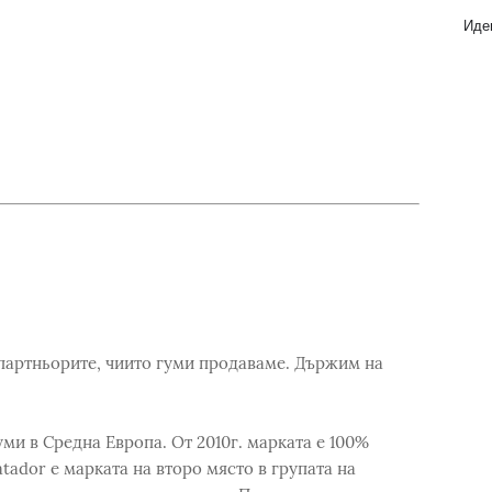
Идеи
артньорите, чиито гуми продаваме. Държим на
ми в Средна Европа. От 2010г. марката e 100%
tador е марката на второ място в групата на