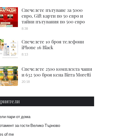
Спечелете пътуване за 5000
евро, Gift карти по 50 евро и
тайни пътувания по 500 евро
8:38
Спечелете 10 броя телефони
iPhone 16 Black
8:13
Спечелете 2500 комплекта чаши
и 632 500 броя кена Birra Moretti
20:18
риятели
ели пари от дома
тамент за гости Велико Търново
es of me