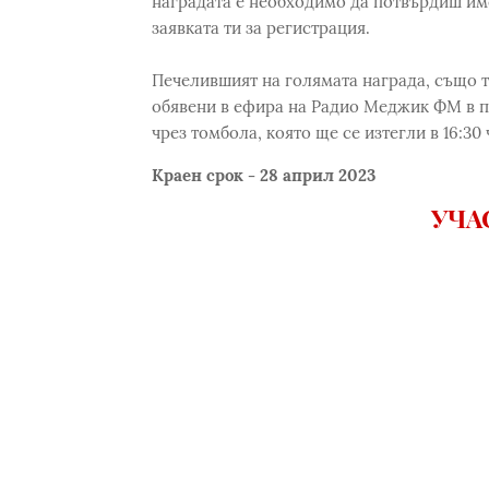
наградата е необходимо да потвърдиш име
заявката ти за регистрация.
Печелившият на голямата награда, също т
обявени в ефира на Радио Меджик ФМ в пет
чрез томбола, която ще се изтегли в 16:30 
Краен срок - 28 април 2023
УЧА