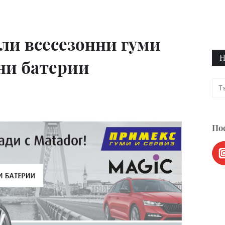
ли всесезонни гуми
Н
ни батерии
Пос