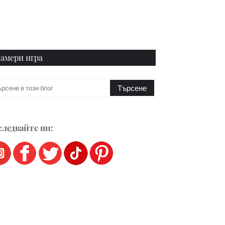
амери игра
ледвайте ни: