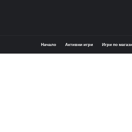
Начало
Активни игри
Игри по магаз