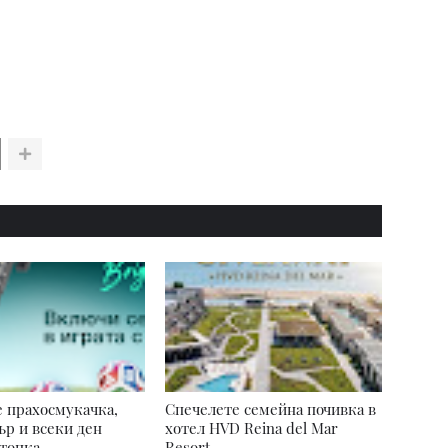
 прахосмукачка,
Спечелете семейна почивка в
р и всеки ден
хотел HVD Reina del Mar
топка
Resort