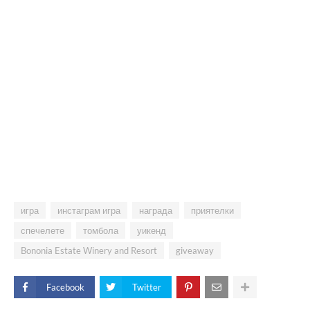
игра
инстаграм игра
награда
приятелки
спечелете
томбола
уикенд
Bononia Estate Winery and Resort
giveaway
Facebook
Twitter