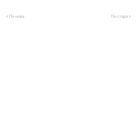
По-нова
По-стара