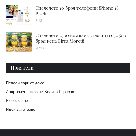
Спечелете 10 броя телефони iPhone 16
Black
8:13
Спечелете 2500 комплекта чаши и 632 500
броя кена Birra Moretti
20:18
Приятели
Печели пари от дома
Апартамент за гости Велико Търново
Pieces of me
Идеи за готвене