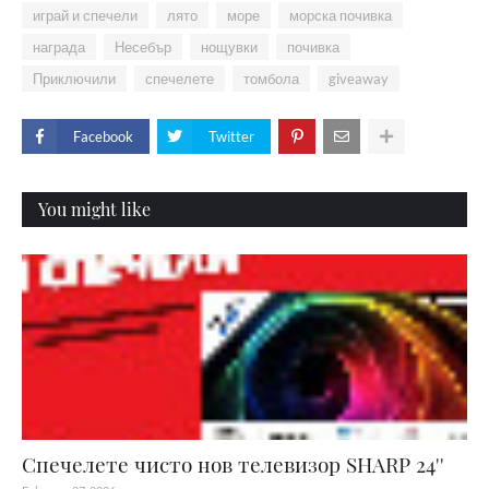
играй и спечели
лято
море
морска почивка
награда
Несебър
нощувки
почивка
Приключили
спечелете
томбола
giveaway
Facebook
Twitter
You might like
Спечелете чисто нов телевизор SHARP 24''