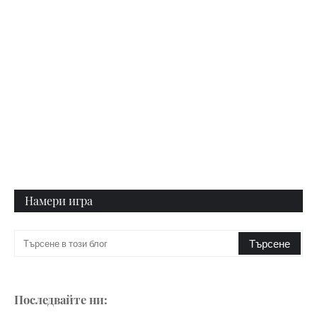
Намери игра
Последвайте ни: