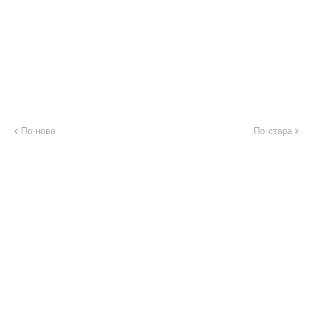
По-нова
По-стара