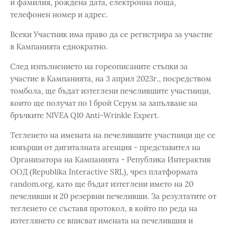
и фамилия, рождена дата, електронна поща,
телефонен номер и адрес.
Всеки Участник има право да се регистрира за участие
в Кампанията еднократно.
След изпълнението на гореописаните стъпки за
участие в Кампанията, на 3 април 2023г., посредством
томбола, ще бъдат изтеглени печелившите участници,
които ще получат по 1 брой Серум за запълване на
бръчките NIVEA Q10 Anti-Wrinkle Expert.
Тегленето на имената на печелившите участници ще се
извърши от дигиталната агенция - представител на
Организатора на Кампанията - Република Интерактив
ООД (Republika Interactive SRL), чрез платформата
random.org, като ще бъдат изтеглени името на 20
печеливши и 20 резервни печеливши. За резултатите от
тегленето се съставя протокол, в който по реда на
изтеглянето се вписват имената на печелившия и