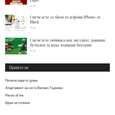
8:38
Спечелете 10 броя телефони iPhone 16
Black
8:13
Спечелете почивка под звездите, раници,
бутилки за вода, външни батерии
9:18
Приятели
Печели пари от дома
Апартамент за гости Велико Търново
Pieces of me
Идеи за готвене