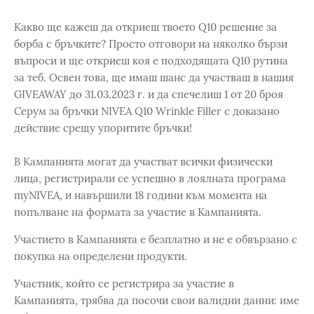
Какво ще кажеш да откриеш твоето Q10 решение за
борба с бръчките? Просто отговори на няколко бързи
въпроси и ще откриеш коя е подходящата Q10 рутина
за теб. Освен това, ще имаш шанс да участваш в нашия
GIVEAWAY до 31.03.2023 г. и да спечелиш 1 от 20 броя
Серум за бръчки NIVEA Q10 Wrinkle Filler с доказано
действие срещу упоритите бръчки!
В Кампанията могат да участват всички физически
лица, регистрирали се успешно в лоялната програма
myNIVEA, и навършили 18 години към момента на
попълване на формата за участие в Кампанията.
Участието в Кампанията е безплатно и не е обвързано с
покупка на определени продукти.
Участник, който се регистрира за участие в
Кампанията, трябва да посочи свои валидни данни: име