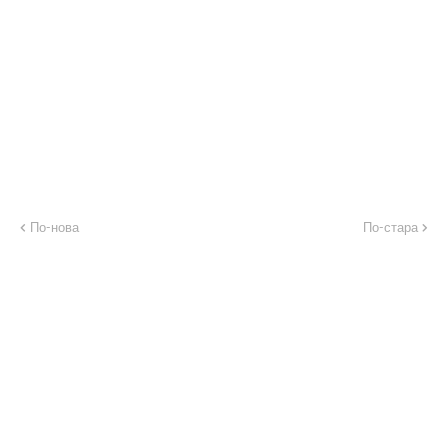
По-нова
По-стара