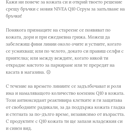
Кажи ни повече за кожата си и открий твоето решение
срещу бръчки с новия NIVEA Q10 Серум за запълване на
бръчки!
Понякога признаците на стареене се появяват по
кожата, дори и при ежедневна грижа. Можеш да
забележиш фини линии около очите и устните, когато
се усмихваш; или по челото, докато си правиш селфи с
приятелка; или между веждите, когато някой ти
открадне мястото за паркиране или те прередят на
касата в магазина. ☹
С течение на времето линиите се задълбочават и роля
има и намаляващото количество коензим Q10 в кожата.
Този антиоксидант реактивира клетките и ги защитава
от свободните радикали, за да поддържа кожата гладка
и стегната за по-дълго време, независимо от възрастта.
С продуктите с Q10 кожата ти ще запази младежкия си
и сияен вид.