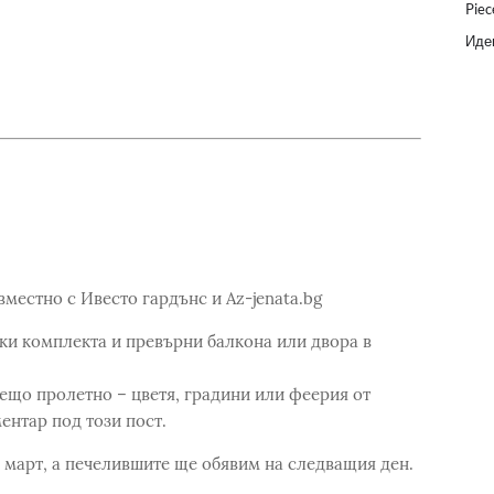
Piec
Идеи
вместно с Ивесто гардънс и Az-jenata.bg
ски комплекта и превърни балкона или двора в
нещо пролетно – цветя, градини или феерия от
ентар под този пост.
 март, а печелившите ще обявим на следващия ден.