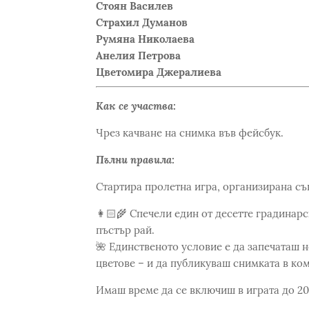
Стоян Василев
Страхил Думанов
Румяна Николаева
Анелия Петрова
Цветомира Джералиева
Как се участва:
Чрез качване на снимка във фейсбук.
Пълни правила:
Стартира пролетна игра, организирана съ
👩🏻‍🌾 Спечели един от десетте градинар
пъстър рай.
🌺 Единственото условие е да запечаташ 
цветове – и да публикуваш снимката в ком
Имаш време да се включиш в играта до 20