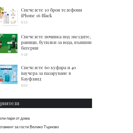
Спечелете 10 броя телефони
iPhone 16 Black
8:13
Спечелете почивка под звездите,
раници, бутилки за вода, външни
батерии
9:18
Спечелете 60 куфара и 40
ваучера за пазаруване в
Кауфланд
8:03
риятели
ели пари от дома
тамент за гости Велико Търново