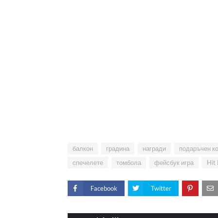
балкон
градина
награди
подаръчен к
спечелете
томбола
фейсбук игра
Hit
Facebook
Twitter