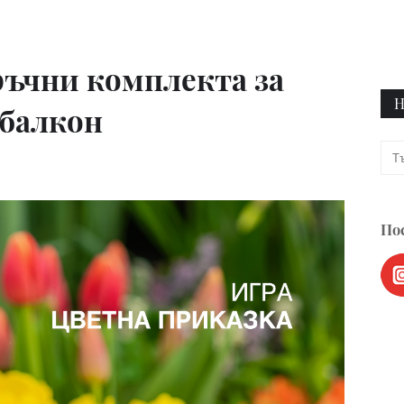
ръчни комплекта за
Н
 балкон
Пос