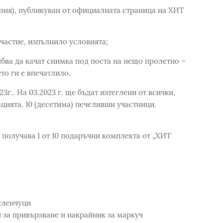
изия), публикуван от официалната страница на ХИТ
участие, изпълнило условията;
рябва да качат снимка под поста на нещо пролетно –
то ги е впечатлило.
3г.. На 03.2023 г. ще бъдат изтеглени от всички,
цията, 10 (десетима) печеливши участници.
получава 1 от 10 подаръчни комплекта от „ХИТ
еленчуци
 за привързване и накрайник за маркуч