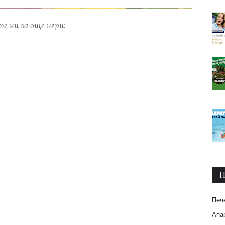
е ни за още игри:
П
Печ
Апар