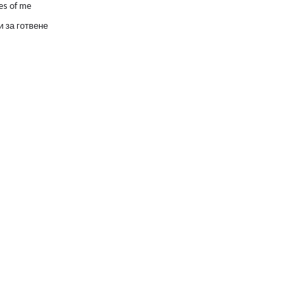
es of me
 за готвене