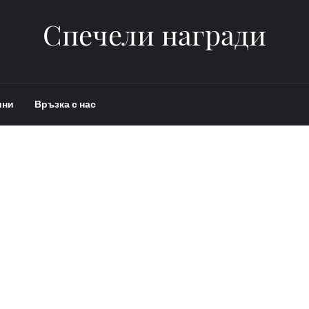
Спечели награди
ини
Връзка с нас