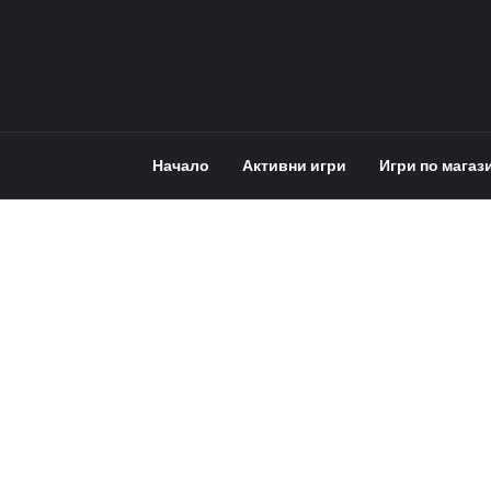
Начало
Активни игри
Игри по магаз