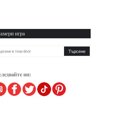
амери игра
ледвайте ни: