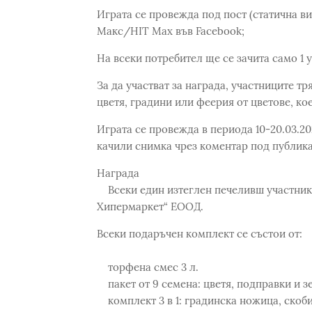
Играта се провежда под пост (статична в
Макс/HIT Max във Facebook;
На всеки потребител ще се зачита само 1 
За да участват за награда, участниците т
цветя, градини или феерия от цветове, кое
Играта се провежда в периода 10-20.03.202
качили снимка чрез коментар под публика
Награда
Всеки един изтеглен печеливш участник 
Хипермаркет“ ЕООД.
Всеки подаръчен комплект се състои от:
торфена смес 3 л.
пакет от 9 семена: цветя, подправки и з
комплект 3 в 1: градинска ножица, скоби